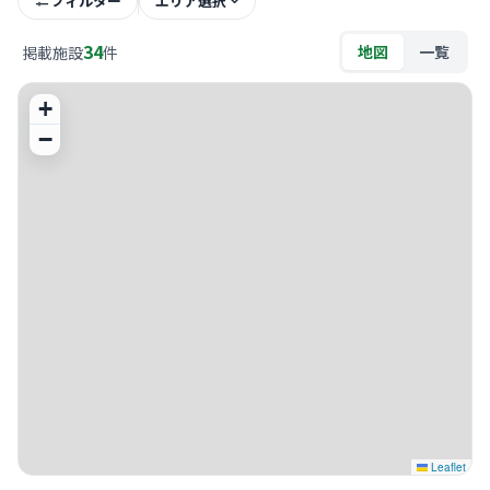
フィルター
エリア選択
34
地図
一覧
掲載施設
件
+
−
Leaflet