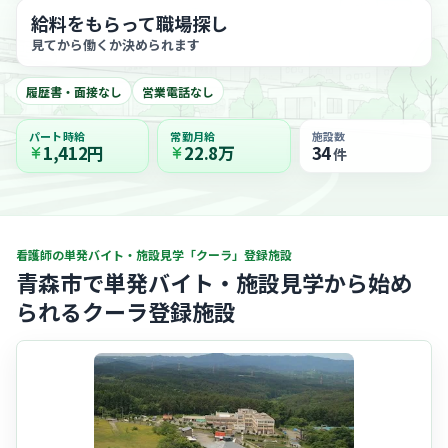
給料をもらって職場探し
見てから働くか決められます
履歴書・面接なし
営業電話なし
パート時給
常勤月給
施設数
1,412円
22.8万
34
件
看護師の単発バイト・施設見学「クーラ」登録施設
青森市で単発バイト・施設見学から始め
られるクーラ登録施設