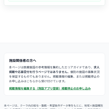
しており、世代を超えて助け合いながら働けるアットホームな風土が
自慢です。
- 看護師だけでなく作業療法士などの
多職種が一体
となってケアにあた
っているため、チームワークが抜群で、困った時もすぐに相談できる
安心感があります。
施設関係者の方へ
本ページは医療施設の参考情報を集約したエリアガイドであり、
求人
掲載や応募受付を行うページではありません
。個別の施設の募集状況
を保証するものでもありません。掲載情報の編集、または掲載停止の
お申し込みはこちらから受け付けています。
掲載情報を編集する（施設アプリ登録）
掲載停止のお申し込み
本ページは、クーラ内の給与・勤務・希望条件データ等をもとに、地域×施設種別