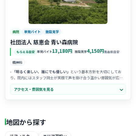
病院
単発バイト
施設見学
社団法人 慈恵会 青い森病院
13,180円
4,150円
単発バイト
施設見学
もらえる目安
青森県目安
精神科
-
「明るく楽しい、誰にでも優しい」
という基本方針を大切にしてお
り、院内にはスタッフ同士が笑顔で声を掛け合う温かい雰囲気が広が
っています。
アクセス・雰囲気を見る
- 20代から70代までの
幅広い年代のスタッフ
が同じ目標を持って活躍
しており、世代を超えて助け合いながら働けるアットホームな風土が
自慢です。
- 看護師だけでなく作業療法士などの
多職種が一体
となってケアにあた
っているため、チームワークが抜群で、困った時もすぐに相談できる
地図から探す
安心感があります。