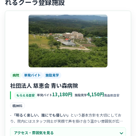
れるクーラ登録施設
病院
単発バイト
施設見学
社団法人 慈恵会 青い森病院
13,180円
4,150円
単発バイト
施設見学
もらえる目安
青森県目安
精神科
-
「明るく楽しい、誰にでも優しい」
という基本方針を大切にしてお
り、院内にはスタッフ同士が笑顔で声を掛け合う温かい雰囲気が広が
っています。
アクセス・雰囲気を見る
- 20代から70代までの
幅広い年代のスタッフ
が同じ目標を持って活躍