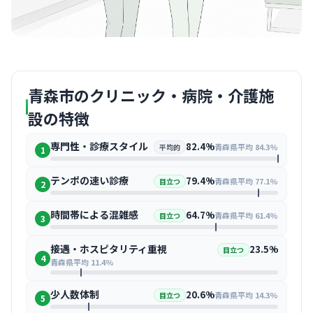
青森市のクリニック・病院・介護施
設の特徴
専門性・診療スタイル
82.4%
青森県平均 84.3%
平均的
1
テンポの速い診療
79.4%
青森県平均 77.1%
目立つ
2
時間帯による混雑感
64.7%
青森県平均 61.4%
目立つ
3
接遇・ホスピタリティ重視
23.5%
目立つ
4
青森県平均 11.4%
少人数体制
20.6%
青森県平均 14.3%
目立つ
5