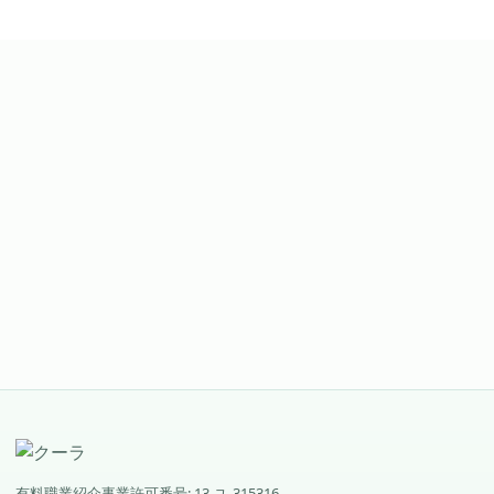
無料で始められます。転職を急かす営業電話はありません。
まずは1回、報酬ありで見学・1日お
試し勤務。
>
無料でスタート
有料職業紹介事業許可番号: 13-ユ-315316