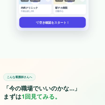
内科クリニック
駅チカ病院
午前お試しOK
日勤中心
空き確認をスタート！
こんな看護師さんへ
「今の職場でいいのかな…」
まずは
1回見てみる。