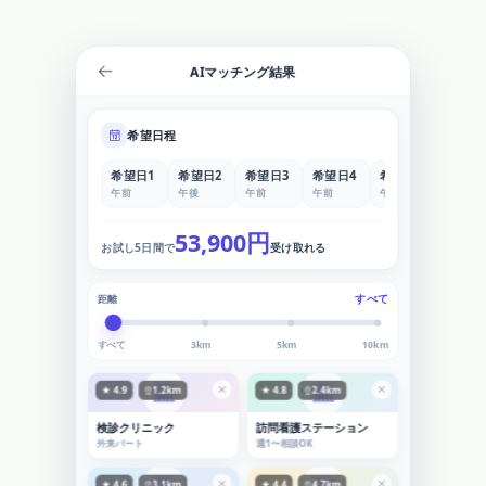
AIマッチング結果
希望日程
希望日1
希望日2
希望日3
希望日4
希望日5
午前
午後
午前
午前
午後
53,900円
お試し5日間で
受け取れる
すべて
距離
すべて
3km
5km
10km
★ 4.9
1.2km
★ 4.8
2.4km
検診クリニック
訪問看護ステーション
外来パート
週1〜相談OK
★ 4.6
3.1km
★ 4.4
4.7km