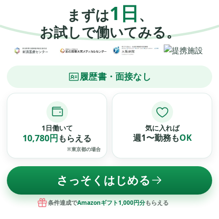
1日
まずは
、
お試しで働いてみる。
履歴書・面接なし
1日働いて
気に入れば
10,780円
週1〜勤務も
OK
もらえる
※東京都の場合
さっそくはじめる
条件達成で
Amazonギフト1,000円分
もらえる