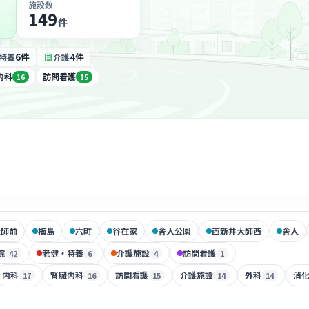
施設数
149
件
6件
4件
特養
介護
内科
訪問看護
16
15
大師前
梅島
六町
谷在家
舎人公園
西新井大師西
舎人
院
老健・特養
介護施設
訪問看護
42
6
4
1
内科
腎臓内科
訪問看護
介護施設
外科
消
17
16
15
14
14