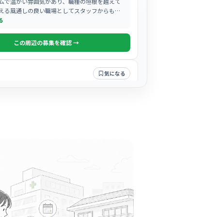
ムで温かい雰囲気があり、職種の垣根を越えて
える風通しの良い職場としてスタッフからも評
る
この周辺の募集を確認 →
気になる
ニック
風会
塚駅周辺
外科
+
2
ムで温かい雰囲気があり、スタッフ同士が声を
け合いながら、明るく日々の診療を行っていま
る
この周辺の募集を確認 →
気になる