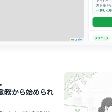
アットホー
声を掛け合
判です。
… 詳しく見
クリニック
Leaflet
井上クリ
医療法人社団星
竹ノ
最寄り
診療科
内科
アットホー
掛け合い助
。
す。
… 詳しく見
勤務から始められ
病院