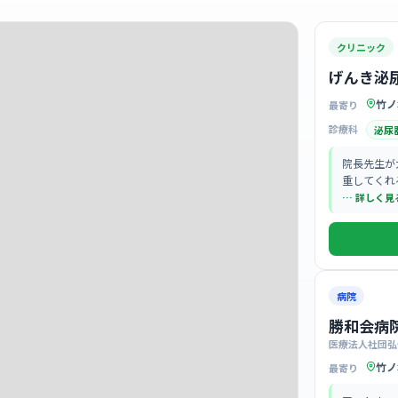
クリニック
げんき泌
竹ノ
最寄り
診療科
泌尿
院長先生が
重してくれ
すい風通し
… 詳しく見
病院
勝和会病
医療法人社団弘
竹ノ
最寄り