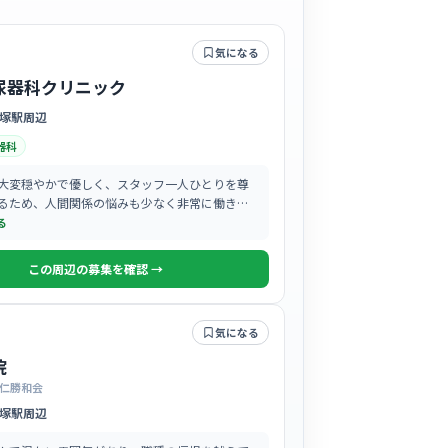
気になる
尿器科クリニック
塚駅周辺
器科
大変穏やかで優しく、スタッフ一人ひとりを尊
るため、人間関係の悩みも少なく非常に働きや
の良い職場です。
る
この周辺の募集を確認 →
気になる
院
仁勝和会
塚駅周辺