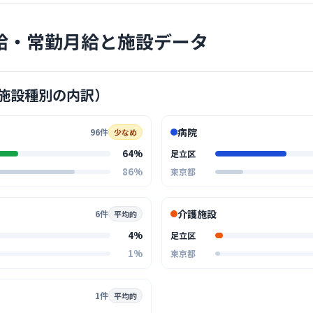
クリニック
横川レデ
給・常勤月給と施設データ
医療法人社団こ
竹ノ
最寄り
診療科
内科
施設種別の内訳）
スタッフ間
で助け合う
病院
で幅広い世
96件
… 詳しく見
少なめ
やすいアッ
64%
足立区
86%
東京都
クリニック
介護施設
6件
平均的
竹の塚休
4%
足立区
1%
東京都
竹ノ
最寄り
休日や夜間
とてもスム
1件
平均的
ォローし合
… 詳しく見