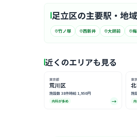
足立区の主要駅・地
竹ノ塚
西新井
大師前
梅
近くのエリアも見る
東京都
東
荒川区
北
施設数 38件
時給 1,950円
施設
→
内科が多め
内