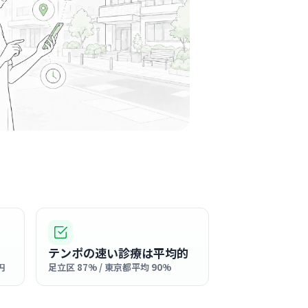
風会
塚駅周辺
士の仲が良く、アットホームで温かい人間関係
馴染みやすい職場です。
る
この周辺の募集を確認 →
気になる
ストケアクリニック
聖会
塚駅周辺
テンポの速い診療は平均的
門のクリニックとして、女性がリラックスでき
円
足立区 87% / 東京都平均 90%
温かみのある内装です。
る