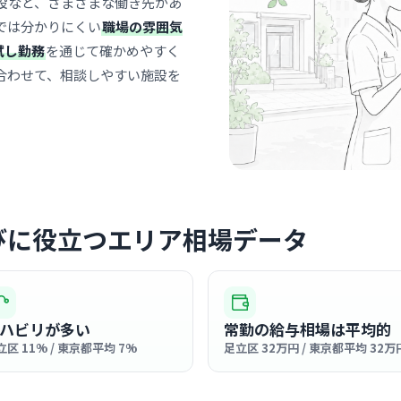
設など、さまざまな働き先があ
では分かりにくい
職場の雰囲気
井上病院
試し勤務
を通じて確かめやすく
医療法人社団星
竹ノ
合わせて、相談しやすい施設を
最寄り
スタッフ同
が魅力の、
… 詳しく見
びに役立つエリア相場データ
クリニック
大塚ブレ
医療法人社団恒
竹ノ
最寄り
ハビリが多い
常勤の給与相場は平均的
乳腺疾患専
立区 11% / 東京都平均 7%
足立区 32万円 / 東京都平均 32万
る清潔感と
… 詳しく見