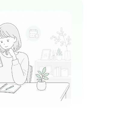
専門施設として、院内は非常に清潔感に溢れ、
ち着いたホテルのような空間です。患者様がリ
て検査を受けられるよう、細やかな配慮が行き
る
す。
この周辺の募集を確認 →
気になる
ぎもり整形外科クリニック
ne
塚駅周辺
整形外科
+
1
気さくで話しやすく、スタッフ同士のチームワ
に良い職場です。
る
この周辺の募集を確認 →