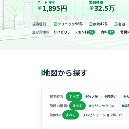
パート時給
常勤月給
1,895円
32.5万
96件
42件
施設種別
クリニック
病院
老健・
主な診療科
リハビリテーション科
内科
腎臓
17
17
地図から探す
駅で絞る:
すべて
竹ノ塚
西新井
施設の種類:
すべて
クリニック
病
96
診療科:
すべて
リハビリテーション科
17