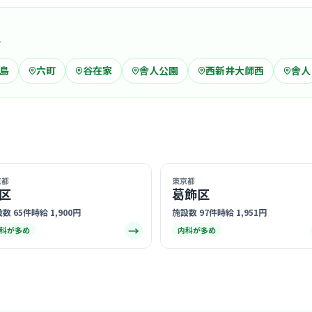
域
クリニック
島
六町
谷在家
舎人公園
西新井大師西
舎人
中内クリ
竹ノ
最寄り
2023年
囲気です。
… 詳しく見
京都
東京都
区
葛飾区
数 65件
時給 1,900円
施設数 97件
時給 1,951円
→
科が多め
内科が多め
クリニック
苑田会放
医療法人社団苑
竹ノ
最寄り