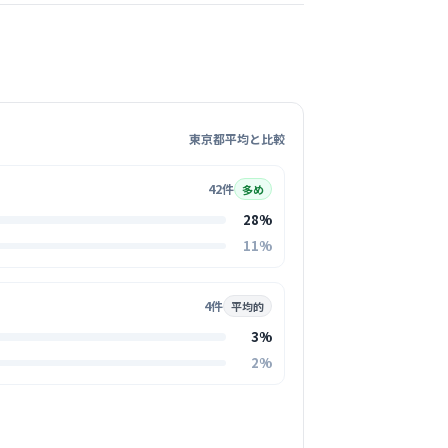
気になる
ィースクリニック
ひつじ会
塚駅周辺
小児科
+
2
東京都平均と比較
の連携が非常にスムーズで、忙しい時こそ全員
チームワークが自慢です。ベテランから若手ま
代が在籍していますが、壁がなく何でも相談し
42件
る
多め
トホームな雰…
28%
この周辺の募集を確認 →
11%
気になる
4件
平均的
日応急診療所
3%
2%
塚駅周辺
の急病に対応するため、スタッフ同士の連携が
ーズです。テキパキと動きつつも、お互いをフ
う温かい雰囲気があるのが魅力です。
る