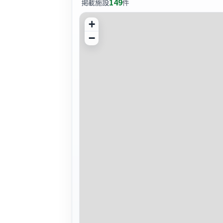
149
掲載施設
件
+
−