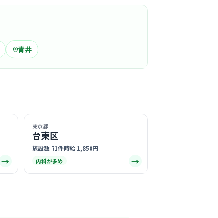
この周辺の募集を確認 →
気になる
青井
ニック
塚駅周辺
開院の新しいクリニックで、清潔感があり明るい雰
る
東京都
この周辺の募集を確認 →
台東区
施設数 71件
時給 1,850円
→
→
内科が多め
気になる
射線クリニック
田会
塚駅周辺