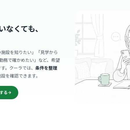
画像診断の
モダンで落
ラックスし
… 詳しく見
届いていま
いなくても、
クリニック
い施設を知りたい」「見学から
TRE す
勤務で確かめたい」など、希望
医療法人社団Fi
です。クーラでは、
条件を整理
竹ノ
最寄り
施設を確認できます。
診療科
外科
院長先生が
する
ークが非常
… 詳しく見