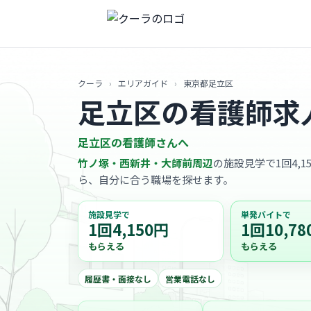
クーラ
›
エリアガイド
›
東京都足立区
足立区の看護師求
足立区の看護師さんへ
竹ノ塚・西新井・大師前周辺
の施設見学で1回4,1
ら、自分に合う職場を探せます。
施設見学で
単発バイトで
1回4,150円
1回10,78
もらえる
もらえる
履歴書・面接なし
営業電話なし