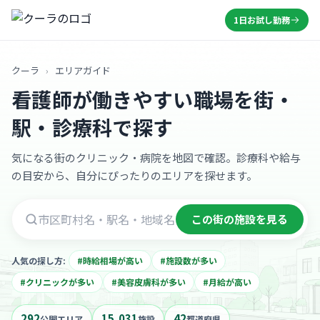
1日お試し勤務
クーラ
›
エリアガイド
看護師が働きやすい職場を街・
駅・診療科で探す
気になる街のクリニック・病院を地図で確認。診療科や給与
の目安から、自分にぴったりのエリアを探せます。
この街の施設を見る
市区町村・駅名で探す
人気の探し方:
#時給相場が高い
#施設数が多い
#クリニックが多い
#美容皮膚科が多い
#月給が高い
292
15,031
42
公開エリア
施設
都道府県