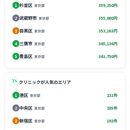
杉並区
359,250円
1
東京都
武蔵野市
355,000円
2
東京都
目黒区
353,163円
3
東京都
三鷹市
345,136円
4
東京都
豊島区
341,750円
5
東京都
クリニックが人気のエリア
港区
231件
1
東京都
中央区
205件
2
東京都
新宿区
192件
3
東京都