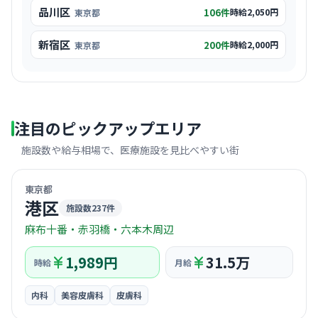
品川区
106
件
時給
2,050円
東京都
新宿区
200
件
時給
2,000円
東京都
目黒区
103
件
時給
1,900円
東京都
文京区
72
件
時給
2,095円
東京都
注目のピックアップエリア
江東区
95
件
時給
1,850円
東京都
施設数や給与相場で、医療施設を見比べやすい街
© OpenStreetMap / CARTO
台東区
71
件
時給
1,850円
東京都
東京都
港区
豊島区
144
件
施設数237件
時給
2,100円
東京都
麻布十番・赤羽橋・六本木周辺
中野区
72
件
時給
1,925円
東京都
1,989円
31.5万
時給
月給
墨田区
57
件
時給
1,850円
東京都
内科
美容皮膚科
皮膚科