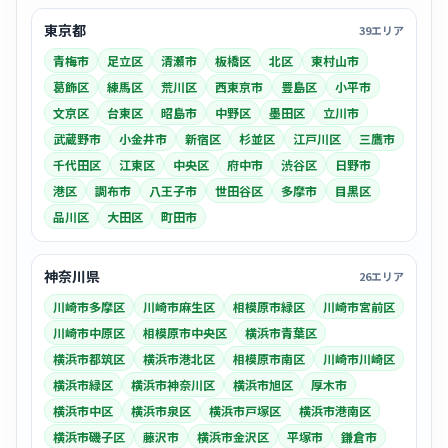
東京都
39エリア
青梅市
足立区
清瀬市
板橋区
北区
東村山市
葛飾区
練馬区
荒川区
西東京市
豊島区
小平市
文京区
台東区
昭島市
中野区
墨田区
立川市
武蔵野市
小金井市
新宿区
杉並区
江戸川区
三鷹市
千代田区
江東区
中央区
府中市
渋谷区
日野市
港区
調布市
八王子市
世田谷区
多摩市
目黒区
品川区
大田区
町田市
神奈川県
26エリア
川崎市多摩区
川崎市麻生区
相模原市緑区
川崎市宮前区
川崎市中原区
相模原市中央区
横浜市青葉区
横浜市都筑区
横浜市港北区
相模原市南区
川崎市川崎区
横浜市緑区
横浜市神奈川区
横浜市旭区
厚木市
横浜市中区
横浜市泉区
横浜市戸塚区
横浜市港南区
横浜市磯子区
藤沢市
横浜市金沢区
平塚市
鎌倉市