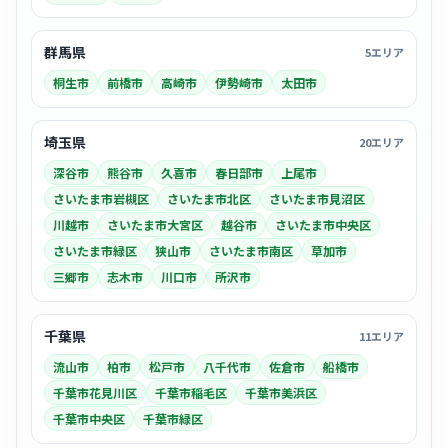
群馬県
5エリア
桐生市
前橋市
高崎市
伊勢崎市
太田市
埼玉県
20エリア
深谷市
熊谷市
久喜市
春日部市
上尾市
さいたま市岩槻区
さいたま市北区
さいたま市見沼区
川越市
さいたま市大宮区
越谷市
さいたま市中央区
さいたま市緑区
狭山市
さいたま市南区
草加市
三郷市
志木市
川口市
所沢市
千葉県
11エリア
流山市
柏市
松戸市
八千代市
佐倉市
船橋市
千葉市花見川区
千葉市稲毛区
千葉市美浜区
千葉市中央区
千葉市緑区