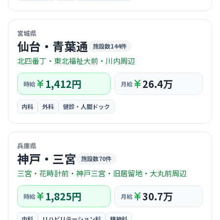
© OpenStreetMap / CARTO
宮城県
仙台・青葉通
施設数144件
北四番丁・東北福祉大前・川内周辺
1,412円
26.4万
時給
月給
内科
外科
健診・人間ドック
© OpenStreetMap / CARTO
兵庫県
神戸・三宮
施設数70件
三宮・花時計前・神戸三宮・旧居留地・大丸前周辺
1,825円
30.7万
時給
月給
内科
リハビリテーション科
精神科