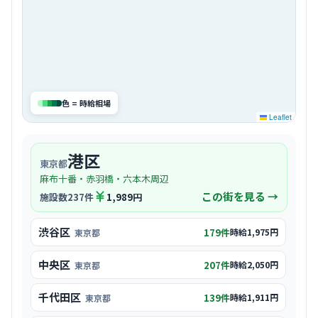
色 = 時給相場
Leaflet
港区
東京都
麻布十番・赤羽橋・六本木
周辺
この街を見る →
施設数
237
件
1,989円
渋谷区
179
件
時給
1,975円
東京都
中央区
207
件
時給
2,050円
東京都
千代田区
139
件
時給
1,911円
東京都