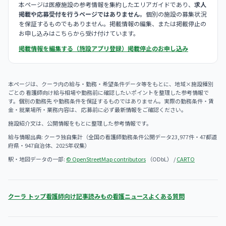
本ページは医療施設の参考情報を集約したエリアガイドであり、
求人
掲載や応募受付を行うページではありません
。個別の施設の募集状況
を保証するものでもありません。掲載情報の編集、または掲載停止の
お申し込みはこちらから受け付けています。
掲載情報を編集する（施設アプリ登録）
掲載停止のお申し込み
本ページは、クーラ内の給与・勤務・希望条件データ等をもとに、地域×施設種別
ごとの 看護師向け給与相場や勤務前に確認したいポイントを整理した参考情報で
す。個別の勤務先 や勤務条件を保証するものではありません。実際の勤務条件・賃
金・就業場所・業務内容は、 応募前に必ず最新情報をご確認ください。
施設紹介文は、公開情報をもとに整理した参考情報です。
給与情報出典: クーラ独自集計（全国の看護師勤務条件公開データ23,977件・47都道
府県・947自治体、2025年収集）
駅・地図データの一部:
© OpenStreetMap contributors
（ODbL） /
CARTO
クーラ トップ
看護師向け記事
読みもの
看護ニュース
よくある質問