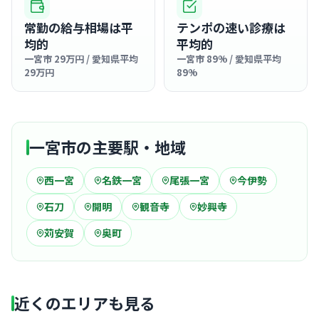
常勤の給与相場は平
テンポの速い診療は
均的
平均的
一宮市 29万円 / 愛知県平均
一宮市 89% / 愛知県平均
29万円
89%
一宮市の主要駅・地域
西一宮
名鉄一宮
尾張一宮
今伊勢
石刀
開明
観音寺
妙興寺
苅安賀
奥町
近くのエリアも見る