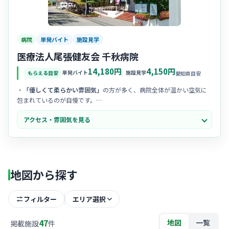
病院
単発バイト
施設見学
医療法人尾張健友会 千秋病院
14,180円
4,150円
単発バイト
施設見学
もらえる目安
愛知県目安
・
「優しくて柔らかい雰囲気」
の方が多く、病院全体が温かい空気に
包まれているのが自慢です。
・職種の垣根を越えた
チームワークが抜群
で、お互いに助け合う風土
アクセス・雰囲気を見る
がしっかり根付いています。
・お試し勤務の方も
馴染みやすいアットホームさ
があり、分からない
ことも気軽に相談できる環境です。
地図から探す
フィルター
エリア選択
47
地図
一覧
掲載施設
件