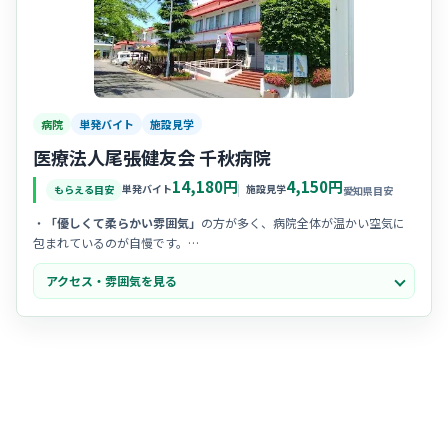
病院
単発バイト
施設見学
医療法人尾張健友会 千秋病院
14,180円
4,150円
単発バイト
施設見学
もらえる目安
愛知県目安
・
「優しくて柔らかい雰囲気」
の方が多く、病院全体が温かい空気に
包まれているのが自慢です。
・職種の垣根を越えた
チームワークが抜群
で、お互いに助け合う風土
アクセス・雰囲気を見る
がしっかり根付いています。
・お試し勤務の方も
馴染みやすいアットホームさ
があり、分からない
ことも気軽に相談できる環境です。