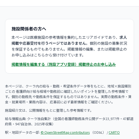
施設関係者の方へ
本ページは医療施設の参考情報を集約したエリアガイドであり、
求人
掲載や応募受付を行うページではありません
。個別の施設の募集状況
を保証するものでもありません。掲載情報の編集、または掲載停止の
お申し込みはこちらから受け付けています。
掲載情報を編集する（施設アプリ登録）
掲載停止のお申し込み
本ページは、クーラ内の給与・勤務・希望条件データ等をもとに、地域×施設種別
ごとの 看護師向け給与相場や勤務前に確認したいポイントを整理した参考情報で
す。個別の勤務先 や勤務条件を保証するものではありません。実際の勤務条件・賃
金・就業場所・業務内容は、 応募前に必ず最新情報をご確認ください。
施設紹介文は、公開情報をもとに整理した参考情報です。
給与情報出典: クーラ独自集計（全国の看護師勤務条件公開データ23,977件・47都道
府県・947自治体、2025年収集）
駅・地図データの一部:
© OpenStreetMap contributors
（ODbL） /
CARTO