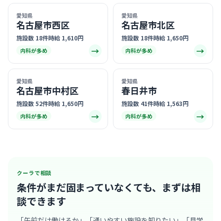
愛知県
愛知県
名古屋市西区
名古屋市北区
施設数 18件
時給 1,610円
施設数 18件
時給 1,650円
→
→
内科が多め
内科が多め
愛知県
愛知県
名古屋市中村区
春日井市
施設数 52件
時給 1,650円
施設数 41件
時給 1,563円
→
→
内科が多め
内科が多め
クーラで相談
条件がまだ固まっていなくても、
まずは相
談できます
「午前だけ働けるか」「通いやすい施設を知りたい」「見学