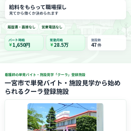
給料をもらって職場探し
見てから働くか決められます
履歴書・面接なし
営業電話なし
パート時給
常勤月給
施設数
1,650円
28.5万
47
件
看護師の単発バイト・施設見学「クーラ」登録施設
一宮市で単発バイト・施設見学から始め
られるクーラ登録施設