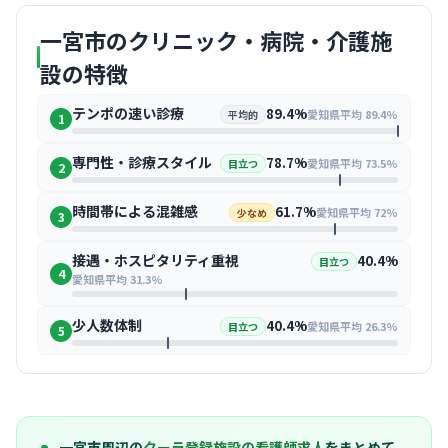
一宮市のクリニック・病院・介護施
設の特徴
テンポの速い診療
89.4%
愛知県平均 89.4%
平均的
1
専門性・診療スタイル
78.7%
愛知県平均 73.5%
目立つ
2
時間帯による混雑感
61.7%
愛知県平均 72%
少なめ
3
接遇・ホスピタリティ重視
40.4%
目立つ
4
愛知県平均 31.3%
少人数体制
40.4%
愛知県平均 26.3%
目立つ
5
一宮市周辺の
クーラ登録施設の看護師求人
をまとめて