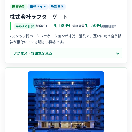
医療施設
単発バイト
施設見学
株式会社ラフターゲート
14,180円
4,150円
単発バイト
施設見学
もらえる目安
愛知県目安
- スタッフ間の
コミュニケーション
が非常に活発で、互いに助け合う精
神が根付いている明るい職場です。
-
子育て中
の看護師さんも多く在籍しており、急なお休みなどにも理解
アクセス・雰囲気を見る
がある温かい雰囲気です。
- 利用者様との絆を大切にしており、現場では
笑顔
が絶えず、やりがい
を感じながら成長できる環境です。