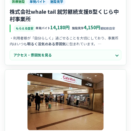
医療施設
単発バイト
施設見学
株式会社whale tail 就労継続支援B型くじら中
村事業所
14,180円
4,150円
単発バイト
施設見学
もらえる目安
愛知県目安
・利用者様が「自分らしく」過ごせることを大切にしており、事業所
内はいつも
明るく活気のある雰囲気
に包まれています。
・スタッフ同士の仲が良く、チームワークを重視する文化があるた
アクセス・雰囲気を見る
め、中途入職の方でも
馴染みやすい温かい職場
です。
・一人ひとりの個性を尊重する風土があり、利用者様とのコミュニケ
ーションを楽しみながら笑顔で働ける環境が整っています。