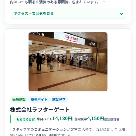
内はいつも
明るく活気のある雰囲気
に包まれています。
・スタッフ同士の仲が良く、チームワークを重視する文化があるた
アクセス・雰囲気を見る
め、中途入職の方でも
馴染みやすい温かい職場
です。
・一人ひとりの個性を尊重する風土があり、利用者様とのコミュニケ
ーションを楽しみながら笑顔で働ける環境が整っています。
医療施設
単発バイト
施設見学
株式会社ラフターゲート
14,180円
4,150円
単発バイト
施設見学
もらえる目安
愛知県目安
- スタッフ間の
コミュニケーション
が非常に活発で、互いに助け合う精
神が根付いている明るい職場です。