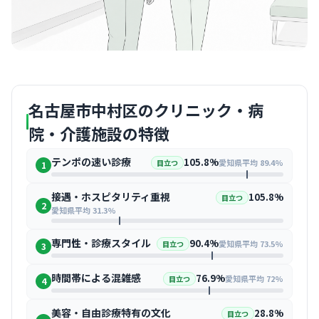
名古屋市中村区のクリニック・病
院・介護施設の特徴
テンポの速い診療
105.8%
愛知県平均 89.4%
目立つ
1
接遇・ホスピタリティ重視
105.8%
目立つ
2
愛知県平均 31.3%
専門性・診療スタイル
90.4%
愛知県平均 73.5%
目立つ
3
時間帯による混雑感
76.9%
愛知県平均 72%
目立つ
4
美容・自由診療特有の文化
28.8%
目立つ