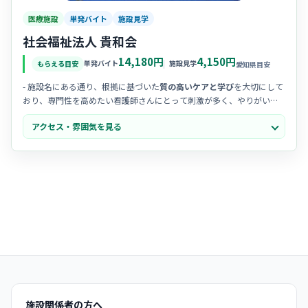
医療施設
単発バイト
施設見学
社会福祉法人 貴和会
14,180円
4,150円
単発バイト
施設見学
もらえる目安
愛知県目安
- 施設名にある通り、根拠に基づいた
質の高いケアと学び
を大切にして
おり、専門性を高めたい看護師さんにとって刺激が多く、やりがいを
感じやすい温かな職場です。
アクセス・雰囲気を見る
- 2021年にオープンしたばかりの
新しく綺麗な施設
で、ホテルのよう
な洗練されたデザインの空間は清潔感に溢れ、スタッフからも「気持
ちよく働ける」と非常に好評です。
- ユニット型でご利用者様お一人おひとりと
家族のように寄り添う
アッ
トホームな雰囲気があり、スタッフ同士のチームワークも抜群で、困
った時はすぐに相談できる安心感があります。
施設関係者の方へ