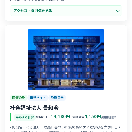
-
子育て中
の看護師さんも多く在籍しており、急なお休みなどにも理解
アクセス・雰囲気を見る
がある温かい雰囲気です。
- 利用者様との絆を大切にしており、現場では
笑顔
が絶えず、やりがい
を感じながら成長できる環境です。
医療施設
単発バイト
施設見学
社会福祉法人 貴和会
14,180円
4,150円
単発バイト
施設見学
もらえる目安
愛知県目安
- 施設名にある通り、根拠に基づいた
質の高いケアと学び
を大切にして