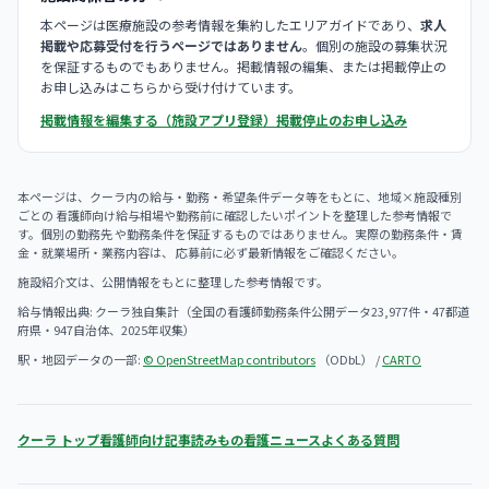
本ページは医療施設の参考情報を集約したエリアガイドであり、
求人
掲載や応募受付を行うページではありません
。個別の施設の募集状況
を保証するものでもありません。掲載情報の編集、または掲載停止の
お申し込みはこちらから受け付けています。
掲載情報を編集する（施設アプリ登録）
掲載停止のお申し込み
本ページは、クーラ内の給与・勤務・希望条件データ等をもとに、地域×施設種別
ごとの 看護師向け給与相場や勤務前に確認したいポイントを整理した参考情報で
す。個別の勤務先 や勤務条件を保証するものではありません。実際の勤務条件・賃
金・就業場所・業務内容は、 応募前に必ず最新情報をご確認ください。
施設紹介文は、公開情報をもとに整理した参考情報です。
給与情報出典: クーラ独自集計（全国の看護師勤務条件公開データ23,977件・47都道
府県・947自治体、2025年収集）
駅・地図データの一部:
© OpenStreetMap contributors
（ODbL） /
CARTO
クーラ トップ
看護師向け記事
読みもの
看護ニュース
よくある質問