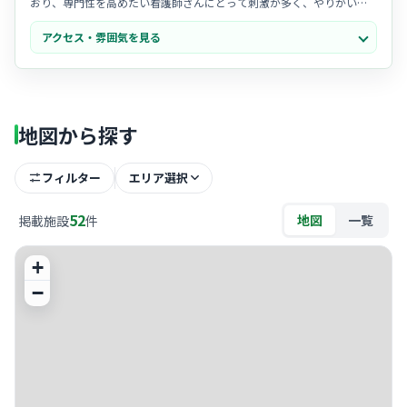
おり、専門性を高めたい看護師さんにとって刺激が多く、やりがいを
感じやすい温かな職場です。
アクセス・雰囲気を見る
- 2021年にオープンしたばかりの
新しく綺麗な施設
で、ホテルのよう
な洗練されたデザインの空間は清潔感に溢れ、スタッフからも「気持
ちよく働ける」と非常に好評です。
- ユニット型でご利用者様お一人おひとりと
家族のように寄り添う
アッ
トホームな雰囲気があり、スタッフ同士のチームワークも抜群で、困
地図から探す
った時はすぐに相談できる安心感があります。
フィルター
エリア選択
52
地図
一覧
掲載施設
件
+
−