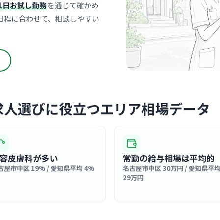
栄駅
最寄り
1日お試し勤務
を通じて確かめ
診療科
皮膚
日程に合わせて、相談しやすい
女性院長先
感あふれる
… 詳しく見
求人選びに役立つエリア相場データ
居宅介護
葵訪問介
株式会社フロー
矢場
最寄り
容皮膚科が多い
常勤の給与相場は平均的
診療科
訪問
古屋市中区 19% / 愛知県平均 4%
名古屋市中区 30万円 / 愛知県平
29万円
利用者様一
かみのある
… 詳しく見