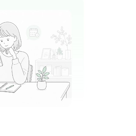
消化器内科
+
1
基調とした清潔感あふれるモダンな空間。ホテ
のような洗練されたデザインで、スタッフも患
ックスできる環境が整っています。
る
この周辺の募集を確認 →
気になる
ニック
町駅周辺
精神科
+
1
基調とした清潔感あふれるモダンなデザインで
おり、患者様はもちろん働くスタッフもリラッ
ごせるよう、細部まで美しく整えられた空間で
る
この周辺の募集を確認 →