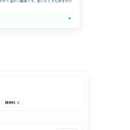
やかで温かい職場です。困ったときも声をかけ
り、患者様一人ひとりと丁寧に向き合えるアッ
ています。風通しが良く、チームワークを重視
精神科
4