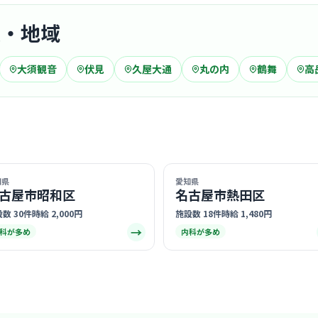
駅・地域
クリニック
大須観音
伏見
久屋大通
丸の内
鶴舞
医療法人
高
栄駅
最寄り
診療科
精神
落ち着いた
タッフもリ
力です。
… 詳しく見
知県
愛知県
古屋市昭和区
名古屋市熱田区
数 30件
時給 2,000円
施設数 18件
時給 1,480円
→
科が多め
内科が多め
クリニック
スカイル
医療法人順秀会
栄駅
最寄り