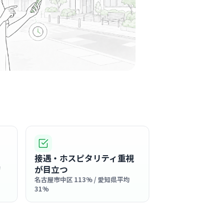
周辺
科
生ならではの細やかな配慮が行き届いた、清潔
明るく綺麗なクリニックです。
る
この周辺の募集を確認 →
気になる
護事業所
レンス
町駅周辺
接遇・ホスピタリティ重視
看護
介護施設
が目立つ
均
人ひとりに寄り添う姿勢を大切にしており、温
名古屋市中区 113% / 愛知県平均
サービス提供を心がけている事業所です。
31%
る