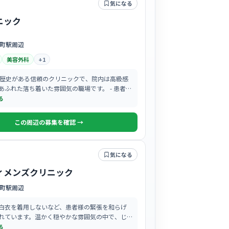
気になる
ニック
町駅周辺
美容外科
+
1
の歴史がある信頼のクリニックで、院内は高級感
あふれた落ち着いた雰囲気の職場です。 - 患者様
との時間を大切にしており、丁寧なカウンセリ
る
て信…
この周辺の募集を確認 →
気になる
ィメンズクリニック
町駅周辺
白衣を着用しないなど、患者様の緊張を和らげ
れています。温かく穏やかな雰囲気の中で、じ
者様に向き合うことができます。
る