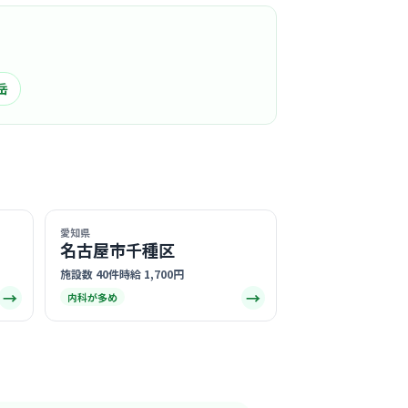
この周辺の募集を確認 →
気になる
栄心会栄メンタルクリニック
岳
周辺
科
ホテルのような内装で、患者さんはもちろんス
ラックスして過ごせる清潔感あふれる空間が魅
る
愛知県
名古屋市千種区
この周辺の募集を確認 →
施設数 40件
時給 1,700円
→
→
内科が多め
気になる
内科
周辺