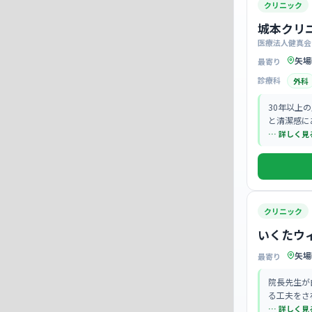
クリニック
城本クリ
医療法人健真会
矢場
最寄り
診療科
外科
30年以上
と清潔感に
一人ひとり
… 詳しく見
ングを通じ
クリニック
いくたウ
矢場
最寄り
院長先生が
る工夫をさ
っくりと患
… 詳しく見