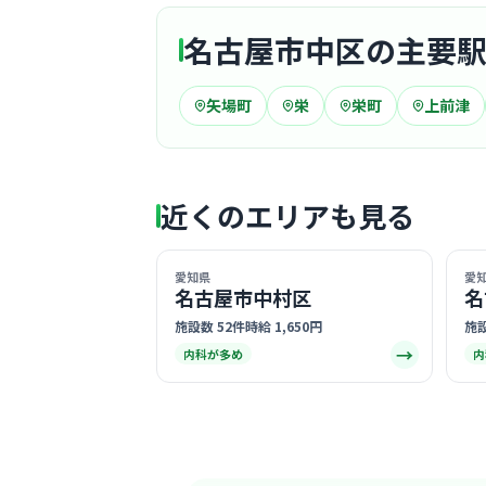
名古屋市中区の主要
矢場町
栄
栄町
上前津
近くのエリアも見る
愛知県
愛
名古屋市中村区
名
施設数 52件
時給 1,650円
施設
→
内科が多め
内