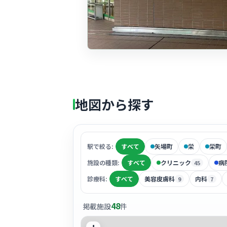
地図から探す
駅で絞る:
すべて
矢場町
栄
栄町
施設の種類:
すべて
クリニック
病
45
診療科:
すべて
美容皮膚科
内科
9
7
48
掲載施設
件