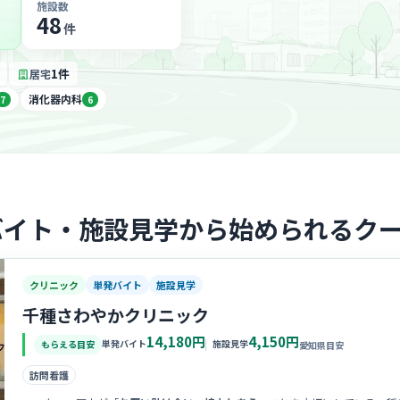
施設数
48
件
1件
居宅
消化器内科
7
6
バイト・施設見学から始められるク
クリニック
単発バイト
施設見学
千種さわやかクリニック
14,180円
4,150円
単発バイト
施設見学
もらえる目安
愛知県目安
訪問看護