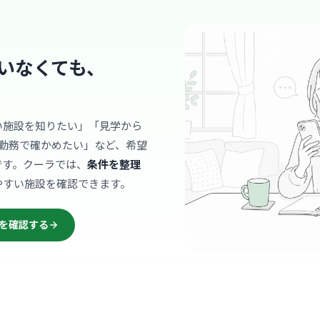
診療科
内科
院内は白を
ルのロビー
者様もリラ
いなくても、
… 詳しく見
い施設を知りたい」「見学から
クリニック
勤務で確かめたい」など、希望
本町クリ
です。クーラでは、
条件を整理
やすい施設を確認できます。
矢場
最寄り
診療科
内科
を確認する
院内は白を
統一されて
クスして過
… 詳しく見
す。