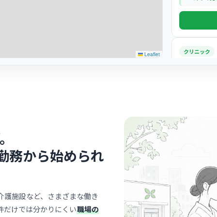
クリニック
Leaflet
AMORE C
矢場
最寄り
診療科
美容
スタッフ同
きるポジテ
。
… 詳しく見
勤務から始められ
クリニック
介護施設など、さまざまな働き
こばとも
件だけでは分かりにくい
職場の