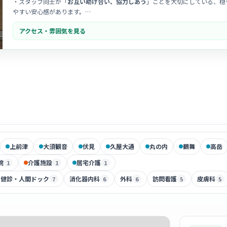
・スタッフ同士が「
お互い助け合い、協力しあう
」ことを大切にしている、穏
やすい安心感があります。
アクセス・雰囲気を見る
・地域の皆様に親しまれる「
身近なヘルスケア・ステーション
」を目指してお
トホームな雰囲気です。
・多職種が連携し、それぞれの持ち味を活かしながら
意見交換が活発
に行われ
したい方にぴったりの環境です。
上前津
大須観音
伏見
久屋大通
丸の内
鶴舞
高岳
院
介護施設
居宅介護
1
1
1
健診・人間ドック
消化器内科
外科
訪問看護
皮膚科
7
6
6
5
5