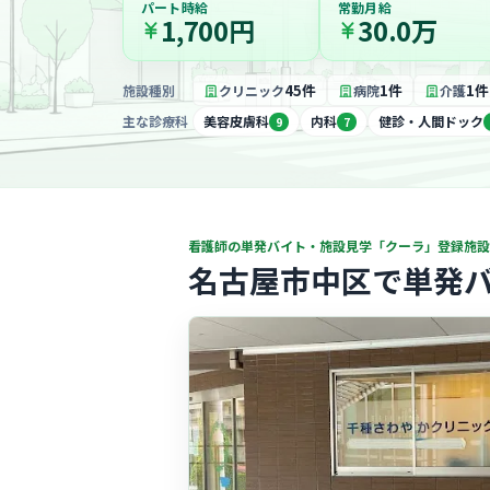
パート時給
常勤月給
1,700円
30.0万
45件
1件
1件
施設種別
クリニック
病院
介護
主な診療科
美容皮膚科
内科
健診・人間ドック
9
7
看護師の単発バイト・施設見学「クーラ」登録施設
名古屋市中区で単発