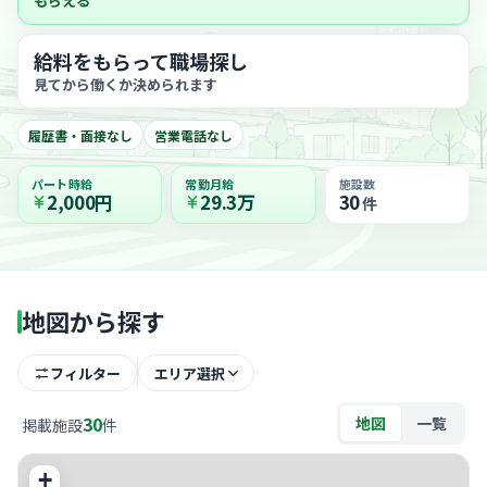
もらえる
給料をもらって職場探し
見てから働くか決められます
履歴書・面接なし
営業電話なし
パート時給
常勤月給
施設数
2,000円
29.3万
30
件
地図から探す
フィルター
エリア選択
30
地図
一覧
掲載施設
件
+