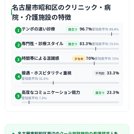
名古屋市昭和区のクリニック・病
院・介護施設の特徴
テンポの速い診療
96.7%
愛知県平均 89.4%
目立つ
1
専門性・診療スタイル
83.3%
愛知県平均 73.5%
目立つ
2
時間帯による混雑感
70%
愛知県平均 72%
少なめ
3
接遇・ホスピタリティ重視
33.3%
平均的
4
愛知県平均 31.3%
高度なコミュニケーション能力
23.3%
目立つ
5
愛知県平均 7.3%
名古屋市昭和区周辺の
クーラ登録施設の看護師求人
を