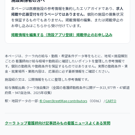
本ページは医療施設の参考情報を集約したエリアガイドであり、
求人
掲載や応募受付を行うページではありません
。個別の施設の募集状況
を保証するものでもありません。掲載情報の編集、または掲載停止の
お申し込みはこちらから受け付けています。
掲載情報を編集する（施設アプリ登録）
掲載停止のお申し込み
本ページは、クーラ内の給与・勤務・希望条件データ等をもとに、地域×施設種別
ごとの 看護師向け給与相場や勤務前に確認したいポイントを整理した参考情報で
す。個別の勤務先 や勤務条件を保証するものではありません。実際の勤務条件・賃
金・就業場所・業務内容は、 応募前に必ず最新情報をご確認ください。
施設紹介文は、公開情報をもとに整理した参考情報です。
給与情報出典: クーラ独自集計（全国の看護師勤務条件公開データ23,977件・47都道
府県・947自治体、2025年収集）
駅・地図データの一部:
© OpenStreetMap contributors
（ODbL） /
CARTO
クーラ トップ
看護師向け記事
読みもの
看護ニュース
よくある質問