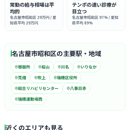
常勤の給与相場は平
テンポの速い診療が
均的
目立つ
名古屋市昭和区 29万円 / 愛
名古屋市昭和区 97% / 愛知
知県平均 29万円
県平均 89%
名古屋市昭和区の主要駅・地域
御器所
桜山
川名
いりなか
荒畑
吹上
瑞穂区役所
総合リハビリセンター
八事日赤
瑞穂運動場西
近くのエリアも見る