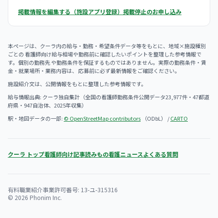
掲載情報を編集する（施設アプリ登録）
掲載停止のお申し込み
本ページは、クーラ内の給与・勤務・希望条件データ等をもとに、地域×施設種別
ごとの 看護師向け給与相場や勤務前に確認したいポイントを整理した参考情報で
す。個別の勤務先 や勤務条件を保証するものではありません。実際の勤務条件・賃
金・就業場所・業務内容は、 応募前に必ず最新情報をご確認ください。
施設紹介文は、公開情報をもとに整理した参考情報です。
給与情報出典: クーラ独自集計（全国の看護師勤務条件公開データ23,977件・47都道
府県・947自治体、2025年収集）
駅・地図データの一部:
© OpenStreetMap contributors
（ODbL） /
CARTO
クーラ トップ
看護師向け記事
読みもの
看護ニュース
よくある質問
有料職業紹介事業許可番号: 13-ユ-315316
© 2026 Phonim Inc.