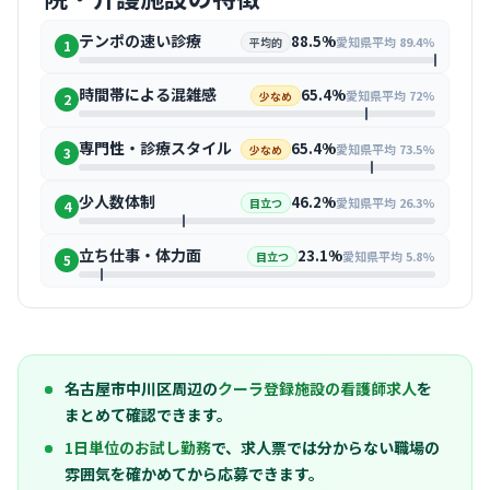
テンポの速い診療
88.5%
愛知県平均 89.4%
平均的
1
時間帯による混雑感
65.4%
愛知県平均 72%
少なめ
2
専門性・診療スタイル
65.4%
愛知県平均 73.5%
少なめ
3
少人数体制
46.2%
愛知県平均 26.3%
目立つ
4
立ち仕事・体力面
23.1%
愛知県平均 5.8%
目立つ
5
名古屋市中川区周辺の
クーラ登録施設の看護師求人
を
まとめて確認できます。
1日単位のお試し勤務
で、求人票では分からない職場の
雰囲気を確かめてから応募できます。