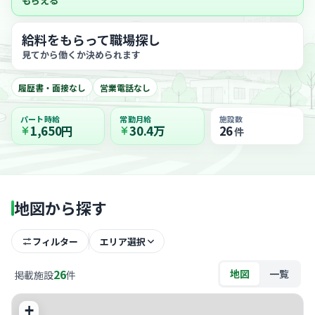
もらえる
給料をもらって職場探し
見てから働くか決められます
履歴書・面接なし
営業電話なし
パート時給
常勤月給
施設数
1,650円
30.4万
26
件
地図から探す
フィルター
エリア選択
26
地図
一覧
掲載施設
件
+