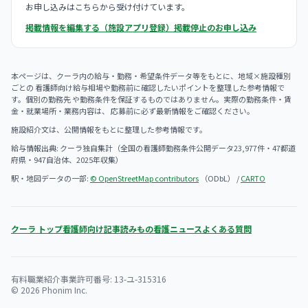
お申し込みはこちらから受け付けています。
掲載情報を編集する（施設アプリ登録）
掲載停止のお申し込み
本ページは、クーラ内の給与・勤務・希望条件データ等をもとに、地域×施設種別
ごとの 看護師向け給与相場や勤務前に確認したいポイントを整理した参考情報で
す。個別の勤務先 や勤務条件を保証するものではありません。実際の勤務条件・賃
金・就業場所・業務内容は、 応募前に必ず最新情報をご確認ください。
施設紹介文は、公開情報をもとに整理した参考情報です。
給与情報出典: クーラ独自集計（全国の看護師勤務条件公開データ23,977件・47都道
府県・947自治体、2025年収集）
駅・地図データの一部:
© OpenStreetMap contributors
（ODbL） /
CARTO
クーラ トップ
看護師向け記事
読みもの
看護ニュース
よくある質問
有料職業紹介事業許可番号: 13-ユ-315316
© 2026 Phonim Inc.