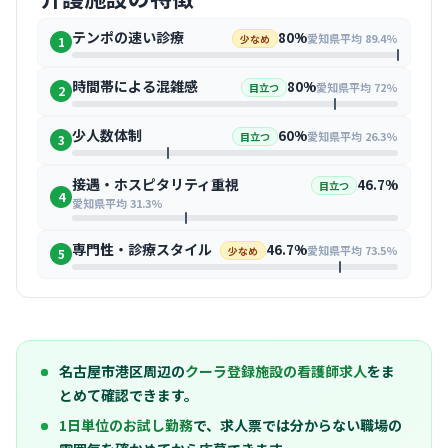
テンポの速い診療
80%
愛知県平均 89.4%
少なめ
1
時間帯による混雑感
80%
愛知県平均 72%
目立つ
2
少人数体制
60%
愛知県平均 26.3%
目立つ
3
接遇・ホスピタリティ重視
46.7%
目立つ
4
愛知県平均 31.3%
専門性・診療スタイル
46.7%
愛知県平均 73.5%
少なめ
5
名古屋市港区周辺の
クーラ登録施設の看護師求人
をま
とめて確認できます。
1日単位のお試し勤務
で、求人票では分からない職場の