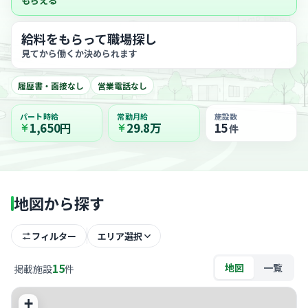
もらえる
給料をもらって職場探し
見てから働くか決められます
履歴書・面接なし
営業電話なし
パート時給
常勤月給
施設数
1,650円
29.8万
15
件
地図から探す
フィルター
エリア選択
15
地図
一覧
掲載施設
件
+