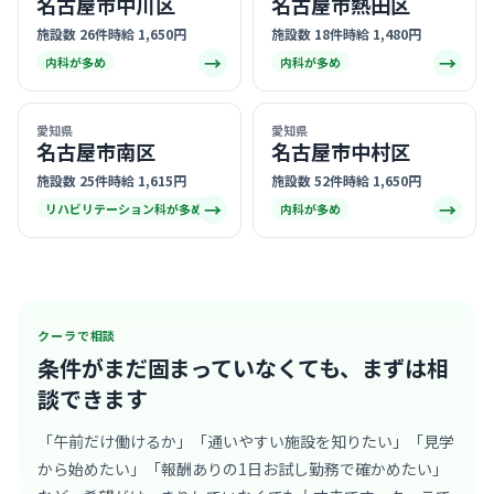
名古屋市中川区
名古屋市熱田区
施設数 26件
時給 1,650円
施設数 18件
時給 1,480円
→
→
内科が多め
内科が多め
愛知県
愛知県
名古屋市南区
名古屋市中村区
施設数 25件
時給 1,615円
施設数 52件
時給 1,650円
→
→
リハビリテーション科が多め
内科が多め
クーラで相談
条件がまだ固まっていなくても、
まずは相
談できます
「午前だけ働けるか」「通いやすい施設を知りたい」「見学
から始めたい」「報酬ありの1日お試し勤務で確かめたい」