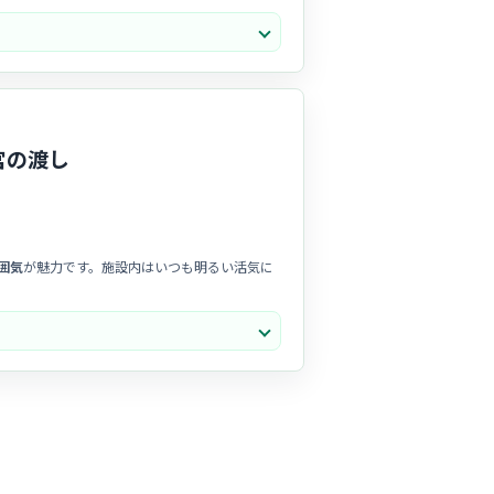
に追われるだけでなく、一人ひとりと丁寧に向
。ブランクがある方や転職者も温かく迎え入れ
宮の渡し
囲気
が魅力です。施設内はいつも明るい活気に
根付いています。お互いを尊重し合う文化があ
います。寄り添った看護を実践したい方にとっ