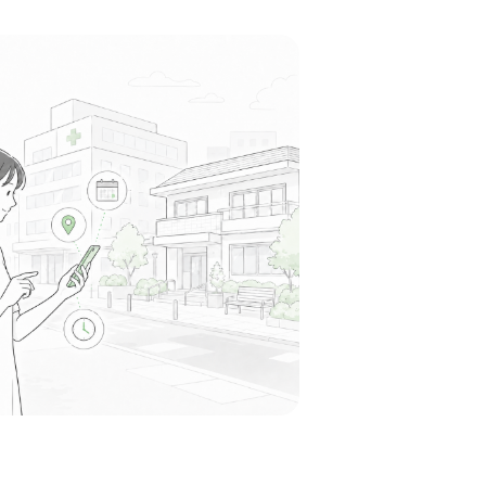
（がんせごんせ）」を理念に掲げ、スタッフ同
笑顔と思いやりの言葉を掛け合う、明るく風通
場です。
る
この周辺の募集を確認 →
気になる
笠寺病院
駅周辺
したケアミックス病院として、患者様一人ひと
ったアットホームで温かい看護を実践してお
常に穏やかな空気が流れています。
る
この周辺の募集を確認 →
気になる
あい病院