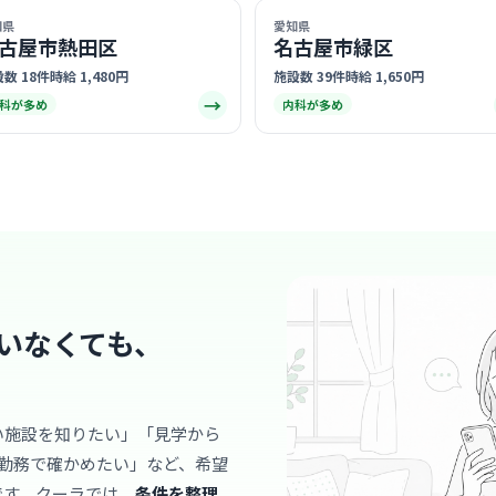
知県
愛知県
クリニック
古屋市熱田区
名古屋市緑区
井上医院
数 18件
時給 1,480円
施設数 39件
時給 1,650円
医療法人博豊会
→
科が多め
内科が多め
本笠
最寄り
診療科
内科
地域に長く
らご高齢の
クリニック
… 詳しく見
いなくても、
クリニック
医療法人
い施設を知りたい」「見学から
桜駅
最寄り
勤務で確かめたい」など、希望
診療科
内科
です。クーラでは、
条件を整理