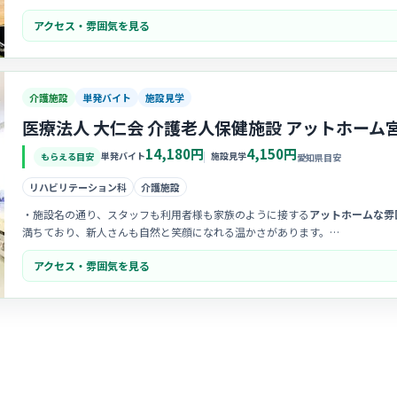
・利用者様との心の交流を大切にする「
温かい看護
」を掲げています。忙しさ
アクセス・雰囲気を見る
き合いたい方にぴったりの職場です。
・新しい意見も取り入れてくれる柔軟な社風があり、
風通しの良さ
が魅力です
てくれる文化が育まれています。
介護施設
単発バイト
施設見学
医療法人 大仁会 介護老人保健施設 アットホーム
14,180円
4,150円
単発バイト
施設見学
もらえる目安
愛知県目安
リハビリテーション科
介護施設
・施設名の通り、スタッフも利用者様も家族のように接する
アットホームな雰
満ちており、新人さんも自然と笑顔になれる温かさがあります。
・
多職種間の垣根が低く
、困ったときには職種を問わず助け合える協力体制が
アクセス・雰囲気を見る
るため、人間関係のストレスが少なく、長く働きやすい職場です。
・利用者様一人ひとりとの
心の交流を大切に
しており、穏やかな時間が流れて
て、非常にやりがいを感じられるポジティブな環境が整っています。