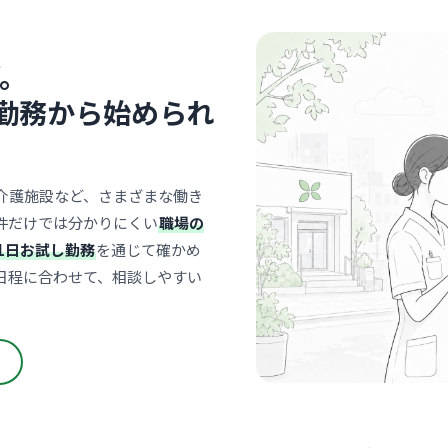
「顔施言施
士が優しい
しの良い職
… 詳しく見
。
勤務から始められ
病院
医療法人 
介護施設など、さまざまな働き
件だけでは分かりにくい
職場の
笠寺
最寄り
1日お試し勤務
を通じて確かめ
地域に根ざ
日程に合わせて、相談しやすい
りに寄り添
り、院内は
… 詳しく見
病院
名南ふれ