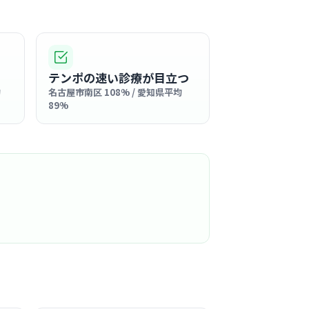
駅周辺
対話を何よりも大切にしており、病棟全体が穏
い雰囲気に包まれています。ゆったりとした時
いるため、一人ひとりに寄り添った看護を実践
る
テンポの速い診療が目立つ
最適です。
均
名古屋市南区 108% / 愛知県平均
この周辺の募集を確認 →
89%
気になる
寺駅周辺
士の距離が近く、アットホームで相談しやすい
るのがこの病院の大きな自慢です。
る
この周辺の募集を確認 →