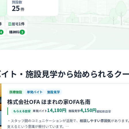
施設数
25
件
件
1件
居宅
精神科
4
3
バイト・施設見学から始められるク
医療施設
単発バイト
施設見学
株式会社OFA ほまれの家OFA名南
14,180円
4,150円
単発バイト
施設見学
もらえる目安
愛知県目安
・スタッフ間のコミュニケーションが活発で、
相談しやすい雰囲気
があります
支えるという意識が根付いています。