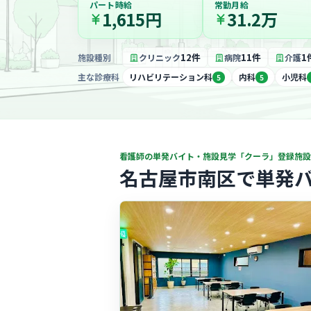
パート時給
常勤月給
1,615円
31.2万
12件
11件
1
施設種別
クリニック
病院
介護
主な診療科
リハビリテーション科
内科
小児科
5
5
看護師の単発バイト・施設見学「クーラ」登録施設
名古屋市南区で単発