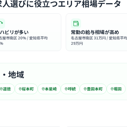
求人選びに役立つエリア相場データ
道徳
最寄り
患者様との
やかで温か
間が流れて
… 詳しく見
ハビリが多い
常勤の給与相場が高め
したい方に
古屋市南区 20% / 愛知県平均
名古屋市南区 31万円 / 愛知県平
0%
29万円
病院
小松病院
駅・地域
医療法人緑翔会
本笠
最寄り
道徳
桜本町
本星崎
呼続
豊田本町
堀田
スタッフ同
雰囲気があ
… 詳しく見