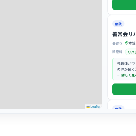
病院
善常会リ
本笠
最寄り
診療科
リハ
多職種がワ
の仲が良く
… 詳しく見
Leaflet
病院
医療法人
笠寺
最寄り