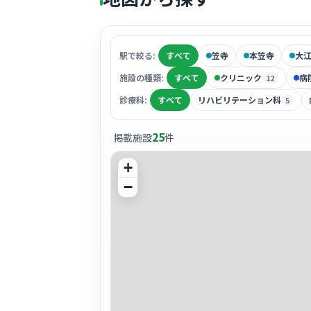
駅で絞る:
すべて
笠寺
本笠寺
大
施設の種類:
すべて
クリニック
病
12
診療科:
すべて
リハビリテーション科
5
25
掲載施設
件
+
−