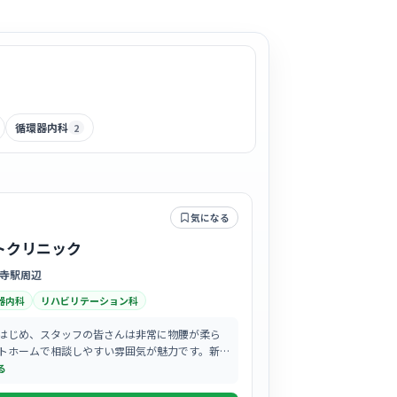
循環器内科
2
気になる
トクリニック
寺駅周辺
器内科
リハビリテーション科
はじめ、スタッフの皆さんは非常に物腰が柔ら
トホームで相談しやすい雰囲気が魅力です。新
看護師さんもすぐに馴染めるよう、周囲が温か
る
してくれます…