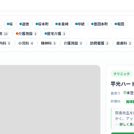
江
桜
道徳
桜本町
本星崎
呼続
豊田本町
堀田
院
介護施設
居宅介護
11
1
1
内科
小児科
精神科
介護施設
訪問看護
皮膚科
5
4
3
3
2
2
クリニック
平光ハー
本笠
最寄り
診療科
循環
院長先生を
かく、アッ
しく入った
… 詳しく見
くサポート