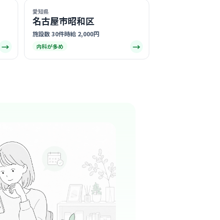
愛知県
気になる
名古屋市昭和区
施設数 30件
時給 2,000円
→
→
内科が多め
寺駅周辺
小児科
+
1
親しまれている「かかりつけ医」で、お子様か
方まで家族ぐるみで通われる、温かみあふれる
です。
る
この周辺の募集を確認 →
気になる
カケヒ内科小児科
周辺
小児科
+
1