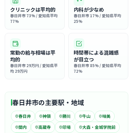
クリニックは平均的
内科が少なめ
春日井市 73% / 愛知県平均
春日井市 17% / 愛知県平均
77%
25%
常勤の給与相場は平
時間帯による混雑感
均的
が目立つ
春日井市 29万円 / 愛知県平
春日井市 85% / 愛知県平均
均 29万円
72%
春日井市の主要駅・地域
春日井
神領
勝川
牛山
味美
間内
高蔵寺
印場
大森・金城学院前