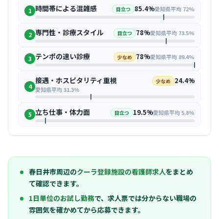
時間帯による混雑感
85.4%
愛知県平均 72%
目立つ
1
専門性・診療スタイル
78%
愛知県平均 73.5%
目立つ
2
テンポの速い診療
78%
愛知県平均 89.4%
少なめ
3
接遇・ホスピタリティ重視
24.4%
少なめ
4
愛知県平均 31.3%
立ち仕事・体力面
19.5%
愛知県平均 5.8%
目立つ
5
春日井市周辺の
クーラ登録施設の看護師求人
をまとめ
て確認できます。
1日単位のお試し勤務
で、求人票では分からない職場の
雰囲気を確かめてから応募できます。