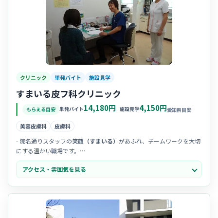
クリニック
単発バイト
施設見学
すまいる皮フ科クリニック
14,180円
4,150円
単発バイト
施設見学
もらえる目安
愛知県目安
美容皮膚科
皮膚科
- 院名通りスタッフの
笑顔（すまいる）
があふれ、チームワークを大切
にする温かい職場です。
- 院長先生が
物腰柔らかく丁寧
な方なので、困った時もすぐに相談でき
アクセス・雰囲気を見る
る風通しの良さがあります。
- 院内は
清潔感があり綺麗
で、患者様もスタッフも心地よく過ごせるリ
ラックスした雰囲気です。