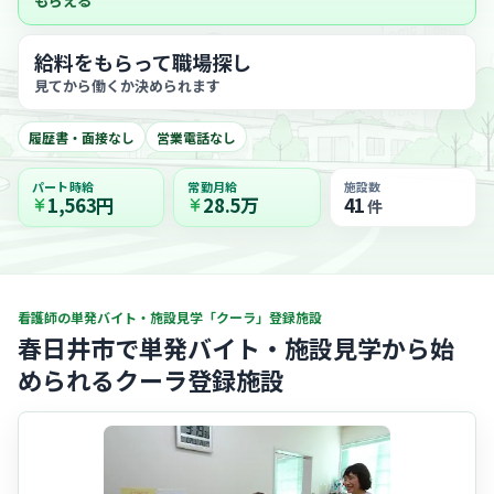
もらえる
給料をもらって職場探し
見てから働くか決められます
履歴書・面接なし
営業電話なし
パート時給
常勤月給
施設数
1,563円
28.5万
41
件
看護師の単発バイト・施設見学「クーラ」登録施設
春日井市で単発バイト・施設見学から始
められるクーラ登録施設