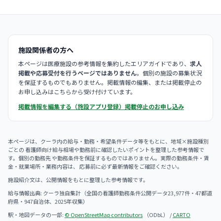
施設関係者の方へ
本ページは医療施設の参考情報を集約したエリアガイドであり、
求人
掲載や応募受付を行うページではありません
。個別の施設の募集状況
を保証するものでもありません。掲載情報の編集、または掲載停止の
お申し込みはこちらから受け付けています。
掲載情報を編集する（施設アプリ登録）
掲載停止のお申し込み
本ページは、クーラ内の給与・勤務・希望条件データ等をもとに、地域×施設種別
ごとの 看護師向け給与相場や勤務前に確認したいポイントを整理した参考情報で
す。個別の勤務先 や勤務条件を保証するものではありません。実際の勤務条件・賃
金・就業場所・業務内容は、 応募前に必ず最新情報をご確認ください。
施設紹介文は、公開情報をもとに整理した参考情報です。
給与情報出典: クーラ独自集計（全国の看護師勤務条件公開データ23,977件・47都道
府県・947自治体、2025年収集）
駅・地図データの一部:
© OpenStreetMap contributors
（ODbL） /
CARTO