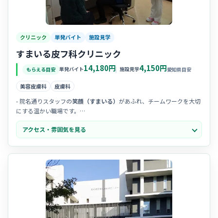
クリニック
単発バイト
施設見学
すまいる皮フ科クリニック
14,180円
4,150円
単発バイト
施設見学
もらえる目安
愛知県目安
美容皮膚科
皮膚科
- 院名通りスタッフの
笑顔（すまいる）
があふれ、チームワークを大切
にする温かい職場です。
- 院長先生が
物腰柔らかく丁寧
な方なので、困った時もすぐに相談でき
アクセス・雰囲気を見る
る風通しの良さがあります。
- 院内は
清潔感があり綺麗
で、患者様もスタッフも心地よく過ごせるリ
ラックスした雰囲気です。