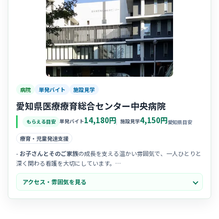
病院
単発バイト
施設見学
愛知県医療療育総合センター中央病院
14,180円
4,150円
単発バイト
施設見学
もらえる目安
愛知県目安
療育・児童発達支援
-
お子さんとそのご家族
の成長を支える温かい雰囲気で、一人ひとりと
深く関わる看護を大切にしています。
- 職員同士の
チームワークが抜群
で、困ったときもすぐに相談し合える
アクセス・雰囲気を見る
風通しの良い職場です。
- 「療育」を掲げる施設らしく、
優しさと笑顔にあふれた
穏やかな時間
が流れているのが印象的です。