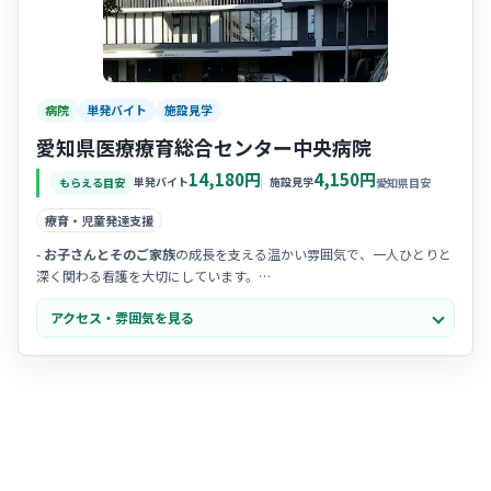
病院
単発バイト
施設見学
愛知県医療療育総合センター中央病院
14,180円
4,150円
単発バイト
施設見学
もらえる目安
愛知県目安
療育・児童発達支援
-
お子さんとそのご家族
の成長を支える温かい雰囲気で、一人ひとりと
深く関わる看護を大切にしています。
- 職員同士の
チームワークが抜群
で、困ったときもすぐに相談し合える
アクセス・雰囲気を見る
風通しの良い職場です。
- 「療育」を掲げる施設らしく、
優しさと笑顔にあふれた
穏やかな時間
が流れているのが印象的です。