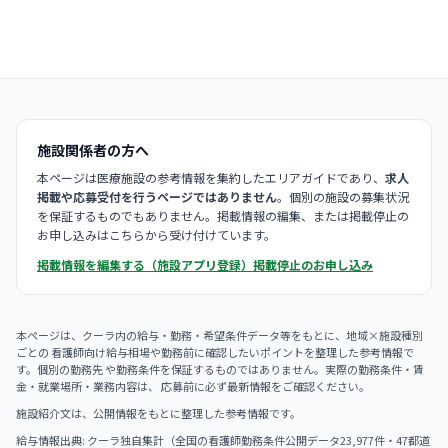
施設関係者の方へ
本ページは医療施設の参考情報を集約したエリアガイドであり、
求人
掲載や応募受付を行うページではありません
。個別の施設の募集状況
を保証するものでもありません。掲載情報の編集、または掲載停止の
お申し込みはこちらから受け付けています。
掲載情報を編集する（施設アプリ登録）
掲載停止のお申し込み
本ページは、クーラ内の給与・勤務・希望条件データ等をもとに、地域×施設種別
ごとの 看護師向け給与相場や勤務前に確認したいポイントを整理した参考情報で
す。個別の勤務先 や勤務条件を保証するものではありません。実際の勤務条件・賃
金・就業場所・業務内容は、 応募前に必ず最新情報をご確認ください。
施設紹介文は、公開情報をもとに整理した参考情報です。
給与情報出典: クーラ独自集計（全国の看護師勤務条件公開データ23,977件・47都道