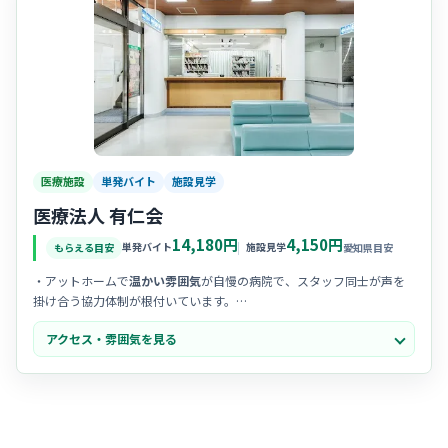
医療施設
単発バイト
施設見学
医療法人 有仁会
14,180円
4,150円
単発バイト
施設見学
もらえる目安
愛知県目安
・アットホームで
温かい雰囲気
が自慢の病院で、スタッフ同士が声を
掛け合う協力体制が根付いています。
・中途入職の看護師さんへの
受け入れ態勢
が整っており、馴染みやす
アクセス・雰囲気を見る
い優しい空気感があると評判です。
・地域に密着した医療を提供しており、患者様お一人おひとりと
じっ
くり向き合える
穏やかな時間が流れています。