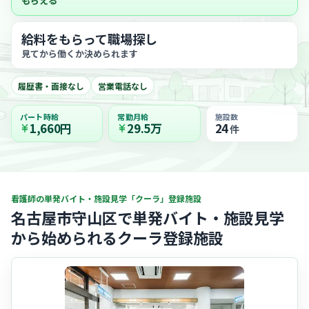
もらえる
給料をもらって職場探し
見てから働くか決められます
履歴書・面接なし
営業電話なし
パート時給
常勤月給
施設数
1,660円
29.5万
24
件
看護師の単発バイト・施設見学「クーラ」登録施設
名古屋市守山区で単発バイト・施設見学
から始められるクーラ登録施設