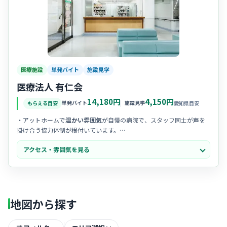
医療施設
単発バイト
施設見学
医療法人 有仁会
14,180円
4,150円
単発バイト
施設見学
もらえる目安
愛知県目安
・アットホームで
温かい雰囲気
が自慢の病院で、スタッフ同士が声を
掛け合う協力体制が根付いています。
・中途入職の看護師さんへの
受け入れ態勢
が整っており、馴染みやす
アクセス・雰囲気を見る
い優しい空気感があると評判です。
・地域に密着した医療を提供しており、患者様お一人おひとりと
じっ
くり向き合える
穏やかな時間が流れています。
地図から探す