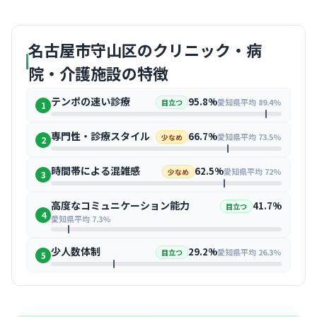
名古屋市守山区のクリニック・病
院・介護施設の特徴
テンポの速い診療
95.8%
愛知県平均 89.4%
目立つ
1
専門性・診療スタイル
66.7%
愛知県平均 73.5%
少なめ
2
時間帯による混雑感
62.5%
愛知県平均 72%
少なめ
3
高度なコミュニケーション能力
41.7%
目立つ
4
愛知県平均 7.3%
少人数体制
29.2%
愛知県平均 26.3%
目立つ
5