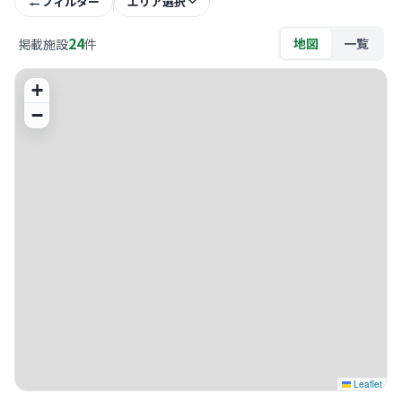
フィルター
エリア選択
24
地図
一覧
掲載施設
件
+
−
Leaflet