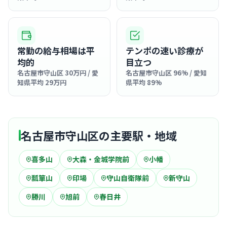
常勤の給与相場は平
テンポの速い診療が
均的
目立つ
名古屋市守山区 30万円 / 愛
名古屋市守山区 96% / 愛知
知県平均 29万円
県平均 89%
名古屋市守山区の主要駅・地域
喜多山
大森・金城学院前
小幡
瓢箪山
印場
守山自衛隊前
新守山
勝川
旭前
春日井