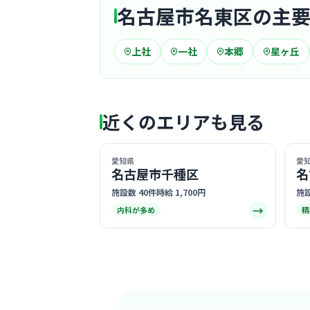
名古屋市名東区の主
上社
一社
本郷
星ヶ丘
近くのエリアも見る
愛知県
愛
名古屋市千種区
名
施設数 40件
時給 1,700円
施設
→
内科が多め
精