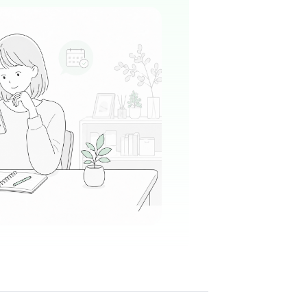
とても穏やかで親しみやすいお人柄なので、職
スギスした感じがなく温かい雰囲気です。
る
この周辺の募集を確認 →
気になる
ニック
駅周辺
内科
中心としたクリニックで、患者様一人ひとりと
き合える温かな雰囲気の職場です。
る
この周辺の募集を確認 →
気になる