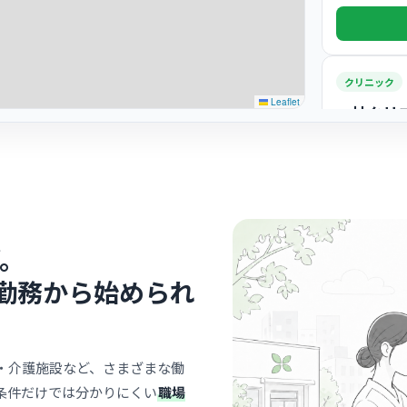
クリニック
Leaflet
一社クリ
一社
最寄り
診療科
内科
患者様から
フの優しさ
… 詳しく見
。
勤務から始められ
クリニック
メディカ
・介護施設など、さまざまな働
条件だけでは分かりにくい
職場
一社
最寄り