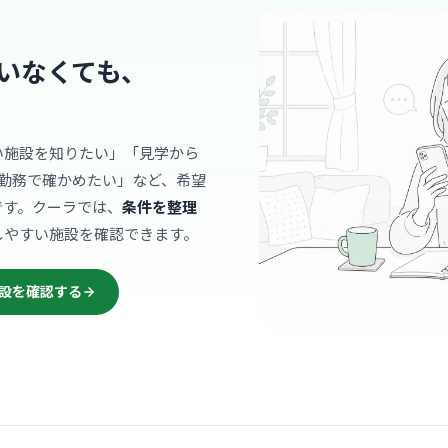
院長先生が
場全体にギ
… 詳しく見
いなくても、
い施設を知りたい」「見学から
クリニック
勤務で確かめたい」など、希望
本郷クリ
です。クーラでは、
条件を整理
本郷
最寄り
しやすい施設を確認できます。
診療科
腎臓
設を確認する
透析治療を
じっくり向
… 詳しく見
クリニック