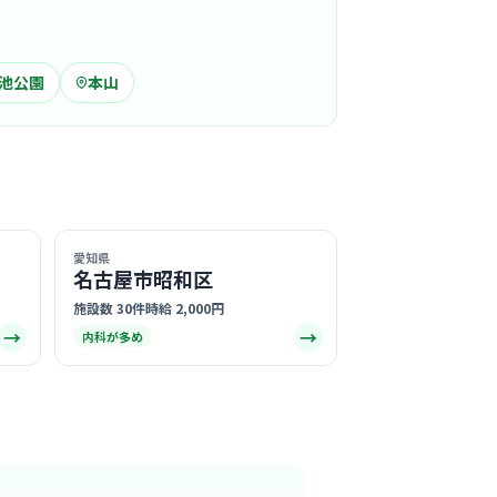
気になる
池公園
本山
タルクリニック
駅周辺
科
訪問看護
る優しい雰囲気の院内で、患者様一人ひとりと
合える環境です。
る
愛知県
名古屋市昭和区
この周辺の募集を確認 →
施設数 30件
時給 2,000円
→
→
内科が多め
気になる
科クリニック
駅周辺
循環器内科