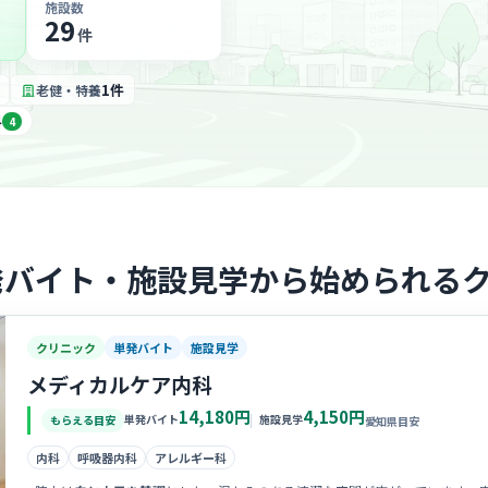
施設数
29
件
1件
老健・特養
科
4
発バイト・施設見学から始められる
クリニック
単発バイト
施設見学
メディカルケア内科
14,180円
4,150円
単発バイト
施設見学
もらえる目安
愛知県目安
内科
呼吸器内科
アレルギー科