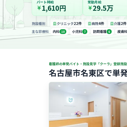
パート時給
常勤月給
1,610円
29.5万
22件
4件
2件
施設種別
クリニック
病院
介護
主な診療科
内科
小児科
訪問看護
皮膚
10
7
6
看護師の単発バイト・施設見学「クーラ」登録施設
名古屋市名東区で単