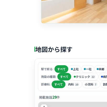
地図から探す
駅で絞る:
すべて
上社
一社
本郷
施設の種類:
すべて
クリニック
病
22
診療科:
すべて
内科
小児科
訪
10
7
29
掲載施設
件