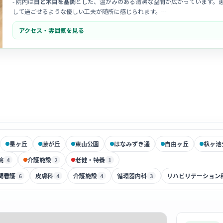
- 院内は
白と木目を基調
とした、温かみのある清潔な空間が広がっています。
して過ごせるような優しい工夫が随所に感じられます。
アクセス・雰囲気を見る
- スタッフ同士の
コミュニケーションが活発
で、困ったときにはすぐに相談で
近く、チームワークを大切にしながら診療にあたっています。
- 患者さん一人ひとりに寄り添う
丁寧な看護
を実践しています。地域に根ざし
ことを大切にしている、非常に明るい職場です。
星ヶ丘
藤が丘
東山公園
はなみずき通
自由ヶ丘
杁ヶ池
院
介護施設
老健・特養
4
2
1
問看護
皮膚科
介護施設
循環器内科
リハビリテーション
6
4
4
3