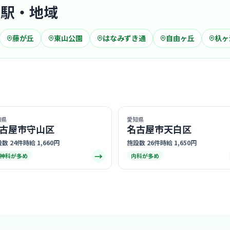
要駅・地域
クリニック
藤が丘
東山公園
はなみずき通
自由ヶ丘
杁ヶ
名東メン
一社
最寄り
診療科
精神
温かみのあ
丁寧に向き
… 詳しく見
知県
愛知県
古屋市守山区
名古屋市天白区
数 24件
時給 1,660円
施設数 26件
時給 1,650円
→
神科が多め
内科が多め
クリニック
みうら内
一社
最寄り
診療科
内科