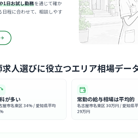
や1日お試し勤務
を通じて確か
診療科
内科
る日程に合わせて、相談しやす
院内は白と
広がってい
ラックスし
… 詳しく見
ます。
クリニック
師求人選びに役立つエリア相場デー
一社内科
医療法人順秀会
一社
最寄り
診療科
内科
科が多い
常勤の給与相場は平均的
古屋市名東区 34% / 愛知県平均
名古屋市名東区 30万円 / 愛知県
高級ホテル
5%
29万円
スタッフも
す。
… 詳しく見