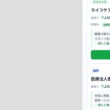
クリニック
ライフケ
上社
最寄り
診療科
訪問
職種の壁を
スタッフ全
アットホー
… 詳しく見
ています。
病院
医療法人
上社
最寄り
地域に根差
者様一人ひ
… 詳しく見