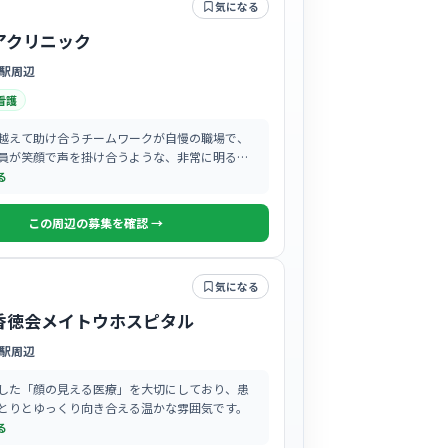
気になる
アクリニック
駅周辺
看護
越えて助け合うチームワークが自慢の職場で、
員が笑顔で声を掛け合うような、非常に明るく
ムで相談しやすい雰囲気が常に職場全体に満ち
る
この周辺の募集を確認 →
気になる
香徳会メイトウホスピタル
駅周辺
した「顔の見える医療」を大切にしており、患
とりとゆっくり向き合える温かな雰囲気です。
る