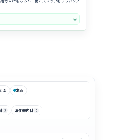
患者さんはもちろん、働くスタッフもリラックス
きる穏やかな雰囲気があります。医師との距離も
た「かかりつけ医」として、笑顔と安心を届ける
公園
本山
科
消化器内科
2
2