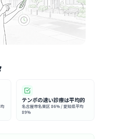
呼吸器内科
+
2
木目を基調とした、温かみのある清潔な空間が
ます。患者さんはもちろん、働くスタッフもリ
て過ごせるような優しい工夫が随所に感じられ
る
この周辺の募集を確認 →
気になる
タ
駅周辺
循環器内科
+
1
テンポの速い診療は平均的
平均
名古屋市名東区 86% / 愛知県平均
のようなラグジュアリーな内装で、患者さまも
89%
心地よく過ごせる上質な空間が広がっていま
る
この周辺の募集を確認 →