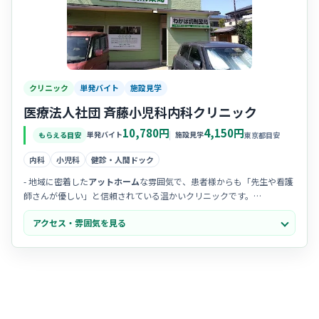
クリニック
単発バイト
施設見学
医療法人社団 斉藤小児科内科クリニック
10,780円
4,150円
単発バイト
施設見学
もらえる目安
東京都目安
内科
小児科
健診・人間ドック
- 地域に密着した
アットホーム
な雰囲気で、患者様からも「先生や看護
師さんが優しい」と信頼されている温かいクリニックです。
- スタッフ同士の
連携がスムーズ
で、新しく仲間になる方も馴染みやす
アクセス・雰囲気を見る
いよう、互いに助け合う風土が根付いています。
- 院内は清潔感があり、
落ち着いた環境
の中で患者様一人ひとりと丁寧
に向き合う看護を実践できるのが魅力です。