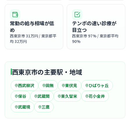
常勤の給与相場が低
テンポの速い診療が
め
目立つ
西東京市 31万円 / 東京都平
西東京市 97% / 東京都平均
均 32万円
90%
西東京市の主要駅・地域
西武柳沢
田無
東伏見
ひばりヶ丘
保谷
武蔵関
東久留米
花小金井
武蔵境
三鷹