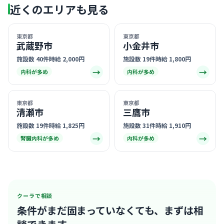
近くのエリアも見る
東京都
東京都
武蔵野市
小金井市
施設数 40件
時給 2,000円
施設数 19件
時給 1,800円
→
→
内科が多め
内科が多め
東京都
東京都
清瀬市
三鷹市
施設数 19件
時給 1,825円
施設数 31件
時給 1,910円
→
→
腎臓内科が多め
内科が多め
クーラで相談
条件がまだ固まっていなくても、
まずは相