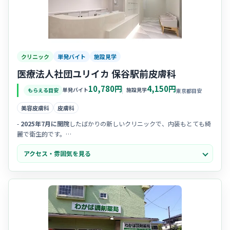
クリニック
単発バイト
施設見学
医療法人社団ユリイカ 保谷駅前皮膚科
10,780円
4,150円
単発バイト
施設見学
もらえる目安
東京都目安
美容皮膚科
皮膚科
-
2025年7月に開院
したばかりの新しいクリニックで、内装もとても綺
麗で衛生的です。
-
女性院長
によるきめ細やかな診療が特徴で、優しく落ち着いた雰囲気
アクセス・雰囲気を見る
の中で働けます。
- 患者様との距離が近く、
地域に根ざした温かいクリニック
を目指して
いる様子が伺えます。