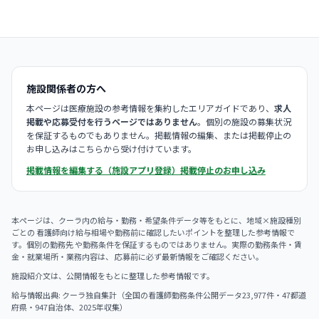
施設関係者の方へ
本ページは医療施設の参考情報を集約したエリアガイドであり、
求人
掲載や応募受付を行うページではありません
。個別の施設の募集状況
を保証するものでもありません。掲載情報の編集、または掲載停止の
お申し込みはこちらから受け付けています。
掲載情報を編集する（施設アプリ登録）
掲載停止のお申し込み
本ページは、クーラ内の給与・勤務・希望条件データ等をもとに、地域×施設種別
ごとの 看護師向け給与相場や勤務前に確認したいポイントを整理した参考情報で
す。個別の勤務先 や勤務条件を保証するものではありません。実際の勤務条件・賃
金・就業場所・業務内容は、 応募前に必ず最新情報をご確認ください。
施設紹介文は、公開情報をもとに整理した参考情報です。
給与情報出典: クーラ独自集計（全国の看護師勤務条件公開データ23,977件・47都道
府県・947自治体、2025年収集）