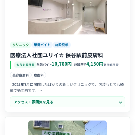
クリニック
単発バイト
施設見学
医療法人社団ユリイカ 保谷駅前皮膚科
10,780円
4,150円
単発バイト
施設見学
もらえる目安
東京都目安
美容皮膚科
皮膚科
-
2025年7月に開院
したばかりの新しいクリニックで、内装もとても綺
麗で衛生的です。
-
女性院長
によるきめ細やかな診療が特徴で、優しく落ち着いた雰囲気
アクセス・雰囲気を見る
の中で働けます。
- 患者様との距離が近く、
地域に根ざした温かいクリニック
を目指して
いる様子が伺えます。