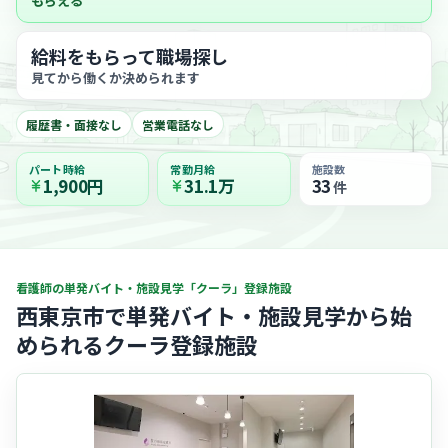
もらえる
給料をもらって職場探し
見てから働くか決められます
履歴書・面接なし
営業電話なし
パート時給
常勤月給
施設数
1,900円
31.1万
33
件
看護師の単発バイト・施設見学「クーラ」登録施設
西東京市で単発バイト・施設見学から始
められるクーラ登録施設