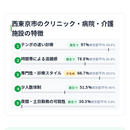
西東京市のクリニック・病院・介護
施設の特徴
テンポの速い診療
97%
東京都平均 89.8%
目立つ
1
時間帯による混雑感
78.8%
東京都平均 65.8%
目立つ
2
専門性・診療スタイル
66.7%
東京都平均 80.5%
少なめ
3
少人数体制
51.5%
東京都平均 45%
目立つ
4
夜間・土日勤務の可能性
30.3%
東京都平均 0.9%
目立つ
5