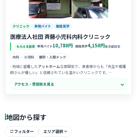
クリニック
単発バイト
施設見学
医療法人社団 斉藤小児科内科クリニック
10,780円
4,150円
単発バイト
施設見学
もらえる目安
東京都目安
内科
小児科
健診・人間ドック
- 地域に密着した
アットホーム
な雰囲気で、患者様からも「先生や看護
師さんが優しい」と信頼されている温かいクリニックです。
- スタッフ同士の
連携がスムーズ
で、新しく仲間になる方も馴染みやす
アクセス・雰囲気を見る
いよう、互いに助け合う風土が根付いています。
- 院内は清潔感があり、
落ち着いた環境
の中で患者様一人ひとりと丁寧
に向き合う看護を実践できるのが魅力です。
地図から探す
フィルター
エリア選択