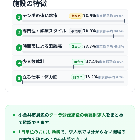
施設の特徴
テンポの速い診療
78.9%
東京都平均 89.8%
少なめ
1
専門性・診療スタイル
78.9%
東京都平均 80.5%
平均的
2
時間帯による混雑感
73.7%
東京都平均 65.8%
目立つ
3
少人数体制
47.4%
東京都平均 45%
目立つ
4
立ち仕事・体力面
15.8%
東京都平均 0.2%
目立つ
5
小金井市周辺の
クーラ登録施設の看護師求人
をまとめ
て確認できます。
1日単位のお試し勤務
で、求人票では分からない職場の
雰囲気を確かめてから応募できます。