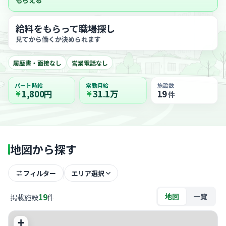
もらえる
給料をもらって職場探し
見てから働くか決められます
履歴書・面接なし
営業電話なし
パート時給
常勤月給
施設数
1,800円
31.1万
19
件
地図から探す
フィルター
エリア選択
19
地図
一覧
掲載施設
件
+