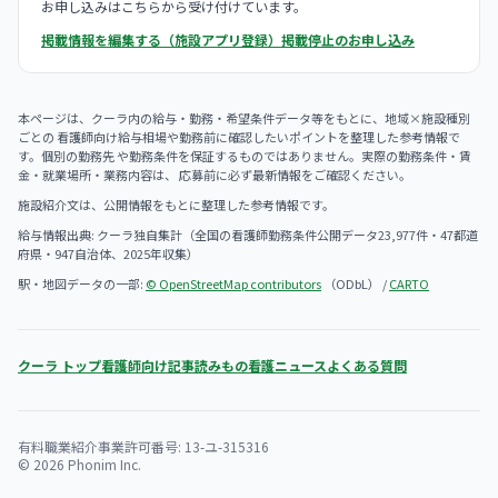
お申し込みはこちらから受け付けています。
掲載情報を編集する（施設アプリ登録）
掲載停止のお申し込み
本ページは、クーラ内の給与・勤務・希望条件データ等をもとに、地域×施設種別
ごとの 看護師向け給与相場や勤務前に確認したいポイントを整理した参考情報で
す。個別の勤務先 や勤務条件を保証するものではありません。実際の勤務条件・賃
金・就業場所・業務内容は、 応募前に必ず最新情報をご確認ください。
施設紹介文は、公開情報をもとに整理した参考情報です。
給与情報出典: クーラ独自集計（全国の看護師勤務条件公開データ23,977件・47都道
府県・947自治体、2025年収集）
駅・地図データの一部:
© OpenStreetMap contributors
（ODbL） /
CARTO
クーラ トップ
看護師向け記事
読みもの
看護ニュース
よくある質問
有料職業紹介事業許可番号: 13-ユ-315316
© 2026 Phonim Inc.