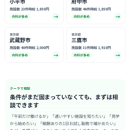
小平市
府中市
施設数 23件
時給 1,850円
施設数 46件
時給 1,850円
→
→
内科が多め
内科が多め
東京都
東京都
武蔵野市
三鷹市
施設数 40件
時給 2,000円
施設数 31件
時給 1,910円
→
→
内科が多め
内科が多め
クーラで相談
条件がまだ固まっていなくても、
まずは相
談できます
「午前だけ働けるか」「通いやすい施設を知りたい」「見学
から始めたい」「報酬ありの1日お試し勤務で確かめたい」