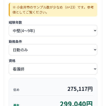
※
小金井市
のサンプル数が少なめ（n=
23
）です。参考
値としてご覧ください。
経験年数
勤務条件
資格
275,117
円
低め
299,040
円
基本