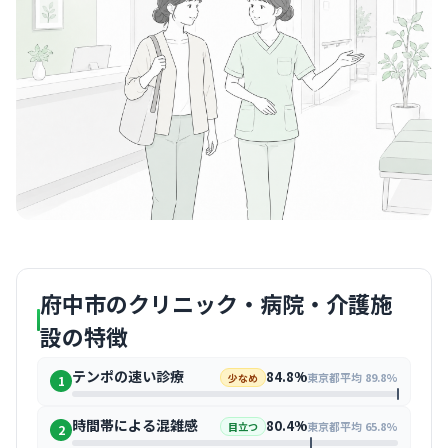
府中市のクリニック・病院・介護施
設の特徴
テンポの速い診療
84.8%
東京都平均 89.8%
少なめ
1
時間帯による混雑感
80.4%
東京都平均 65.8%
目立つ
2