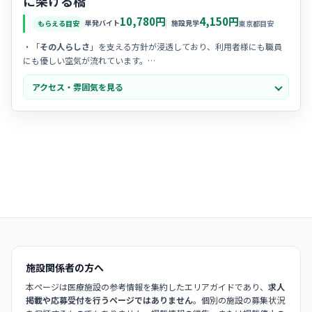
に架ける橋
10,780円
4,150円
単発バイト
施設見学
もらえる目安
東京都目安
・「
その人らしさ
」を支える方針が浸透しており、利用者様にも職員
にも優しい空気が流れています。
・職場の
人間関係が良好
で、困った時はチーム全体でフォローし合え
アクセス・雰囲気を見る
る協力体制が整っています。
・施設内は
清潔で明るい
ため、常に前向きな気持ちでケアに取り組む
ことができる職場環境です。
施設関係者の方へ
本ページは医療施設の参考情報を集約したエリアガイドであり、
求人
掲載や応募受付を行うページではありません
。個別の施設の募集状況