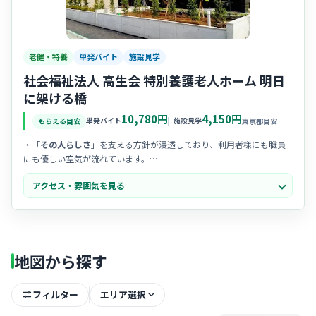
老健・特養
単発バイト
施設見学
社会福祉法人 高生会 特別養護老人ホーム 明日
に架ける橋
10,780円
4,150円
単発バイト
施設見学
もらえる目安
東京都目安
・「
その人らしさ
」を支える方針が浸透しており、利用者様にも職員
にも優しい空気が流れています。
・職場の
人間関係が良好
で、困った時はチーム全体でフォローし合え
アクセス・雰囲気を見る
る協力体制が整っています。
・施設内は
清潔で明るい
ため、常に前向きな気持ちでケアに取り組む
ことができる職場環境です。
地図から探す
フィルター
エリア選択