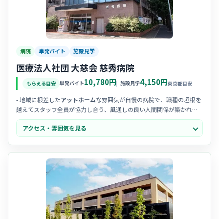
病院
単発バイト
施設見学
医療法人社団 大慈会 慈秀病院
10,780円
4,150円
単発バイト
施設見学
もらえる目安
東京都目安
- 地域に根差した
アットホーム
な雰囲気が自慢の病院で、職種の垣根を
越えてスタッフ全員が協力し合う、風通しの良い人間関係が築かれて
います。
アクセス・雰囲気を見る
- 患者様お一人おひとりの人生に寄り添う時間を大切にしており、効率
だけを求めるのではなく、
心のこもった看護
を実践したい方に最適な
職場です。
- 穏やかで優しいスタッフが多く在籍しており、中途入職の方でも緊張
せずに馴染めるよう、周囲が温かく迎え入れ、
丁寧な声掛け
を行って
くれる文化があります。