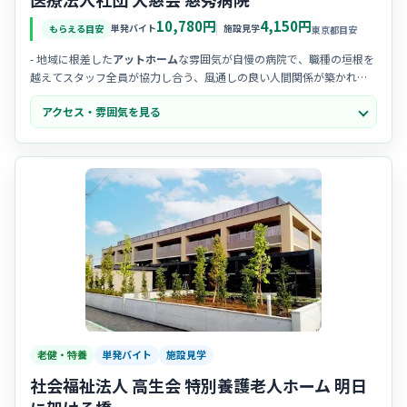
10,780円
4,150円
単発バイト
施設見学
もらえる目安
東京都目安
- 地域に根差した
アットホーム
な雰囲気が自慢の病院で、職種の垣根を
越えてスタッフ全員が協力し合う、風通しの良い人間関係が築かれて
います。
アクセス・雰囲気を見る
- 患者様お一人おひとりの人生に寄り添う時間を大切にしており、効率
だけを求めるのではなく、
心のこもった看護
を実践したい方に最適な
職場です。
- 穏やかで優しいスタッフが多く在籍しており、中途入職の方でも緊張
せずに馴染めるよう、周囲が温かく迎え入れ、
丁寧な声掛け
を行って
くれる文化があります。
老健・特養
単発バイト
施設見学
社会福祉法人 高生会 特別養護老人ホーム 明日