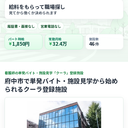
給料をもらって職場探し
見てから働くか決められます
履歴書・面接なし
営業電話なし
パート時給
常勤月給
施設数
1,850円
32.4万
46
件
看護師の単発バイト・施設見学「クーラ」登録施設
府中市で単発バイト・施設見学から始め
られるクーラ登録施設