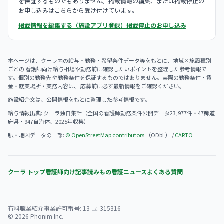
を保証するものでもありません。掲載情報の編集、または掲載停止の
お申し込みはこちらから受け付けています。
掲載情報を編集する（施設アプリ登録）
掲載停止のお申し込み
本ページは、クーラ内の給与・勤務・希望条件データ等をもとに、地域×施設種別
ごとの 看護師向け給与相場や勤務前に確認したいポイントを整理した参考情報で
す。個別の勤務先 や勤務条件を保証するものではありません。実際の勤務条件・賃
金・就業場所・業務内容は、 応募前に必ず最新情報をご確認ください。
施設紹介文は、公開情報をもとに整理した参考情報です。
給与情報出典: クーラ独自集計（全国の看護師勤務条件公開データ23,977件・47都道
府県・947自治体、2025年収集）
駅・地図データの一部:
© OpenStreetMap contributors
（ODbL） /
CARTO
クーラ トップ
看護師向け記事
読みもの
看護ニュース
よくある質問
有料職業紹介事業許可番号: 13-ユ-315316
© 2026 Phonim Inc.