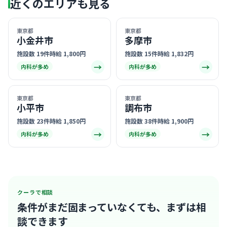
近くのエリアも見る
東京都
東京都
小金井市
多摩市
施設数 19件
時給 1,800円
施設数 15件
時給 1,832円
→
→
内科が多め
内科が多め
東京都
東京都
小平市
調布市
施設数 23件
時給 1,850円
施設数 38件
時給 1,900円
→
→
内科が多め
内科が多め
クーラで相談
条件がまだ固まっていなくても、
まずは相
談できます