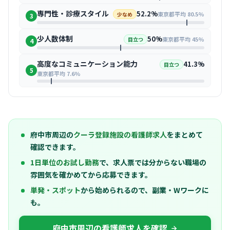
専門性・診療スタイル
52.2%
東京都平均 80.5%
少なめ
3
少人数体制
50%
東京都平均 45%
目立つ
4
高度なコミュニケーション能力
41.3%
目立つ
5
東京都平均 7.6%
府中市周辺の
クーラ登録施設の看護師求人
をまとめて
確認できます。
1日単位のお試し勤務
で、求人票では分からない職場の
雰囲気を確かめてから応募できます。
単発・スポット
から始められるので、副業・Wワークに
も。
府中市周辺の看護師求人を確認