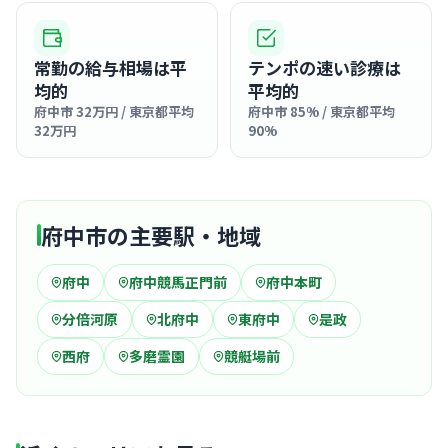
常勤の給与相場は平
テンポの速い診療は
均的
平均的
府中市 32万円 / 東京都平均
府中市 85% / 東京都平均
32万円
90%
府中市の主要駅・地域
府中
府中競馬正門前
府中本町
分倍河原
北府中
東府中
是政
西府
多磨霊園
競艇場前