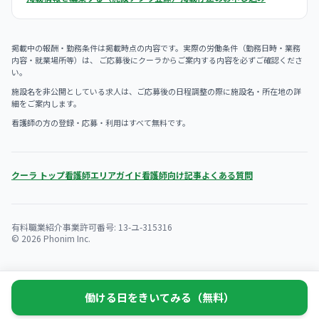
掲載中の報酬・勤務条件は掲載時点の内容です。実際の労働条件（勤務日時・業務
内容・就業場所等）は、 ご応募後にクーラからご案内する内容を必ずご確認くださ
い。
施設名を非公開としている求人は、ご応募後の日程調整の際に施設名・所在地の詳
細をご案内します。
看護師の方の登録・応募・利用はすべて無料です。
クーラ トップ
看護師エリアガイド
看護師向け記事
よくある質問
有料職業紹介事業許可番号: 13-ユ-315316
© 2026 Phonim Inc.
働ける日をきいてみる（無料）