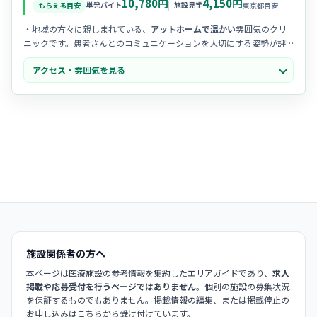
10,780円
4,150円
単発バイト
施設見学
もらえる目安
東京都目安
・地域の方々に親しまれている、
アットホームで温かい
雰囲気のクリ
ニックです。患者さんとのコミュニケーションを大切にする姿勢が評
判です。
アクセス・雰囲気を見る
・スタッフ同士の距離が近く、
チームワークを重視
して協力し合う風
土があります。困ったときも相談しやすい、安心感のある職場環境で
す。
・院内は非常に清潔感があり、
最新の内視鏡設備
などが整っていま
す。プロとして気持ちよく、かつ高い意識を持って働ける空間です。
施設関係者の方へ
本ページは医療施設の参考情報を集約したエリアガイドであり、
求人
掲載や応募受付を行うページではありません
。個別の施設の募集状況
を保証するものでもありません。掲載情報の編集、または掲載停止の
お申し込みはこちらから受け付けています。