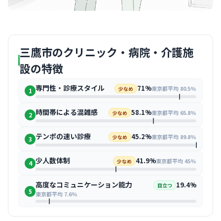
三鷹市のクリニック・病院・介護施
設の特徴
専門性・診療スタイル
71%
東京都平均 80.5%
少なめ
1
時間帯による混雑感
58.1%
東京都平均 65.8%
少なめ
2
テンポの速い診療
45.2%
東京都平均 89.8%
少なめ
3
少人数体制
41.9%
東京都平均 45%
少なめ
4
高度なコミュニケーション能力
19.4%
目立つ
5
東京都平均 7.6%