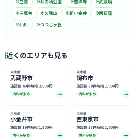
三鷹
井の頭公園
吉祥寺
武蔵境
三鷹台
久我山
新小金井
西荻窪
仙川
つつじヶ丘
近くのエリアも見る
東京都
東京都
武蔵野市
調布市
施設数 40件
時給 2,000円
施設数 38件
時給 1,900円
→
→
内科が多め
内科が多め
東京都
東京都
小金井市
西東京市
施設数 19件
時給 1,800円
施設数 33件
時給 1,900円
→
→
内科が多め
内科が多め