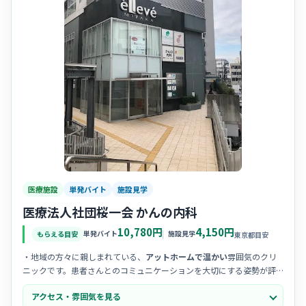
医療施設
単発バイト
施設見学
医療法人社団桜一会 かんの内科
10,780円
4,150円
単発バイト
施設見学
もらえる目安
東京都目安
・地域の方々に親しまれている、
アットホームで温かい
雰囲気のクリ
ニックです。患者さんとのコミュニケーションを大切にする姿勢が評
判です。
アクセス・雰囲気を見る
・スタッフ同士の距離が近く、
チームワークを重視
して協力し合う風