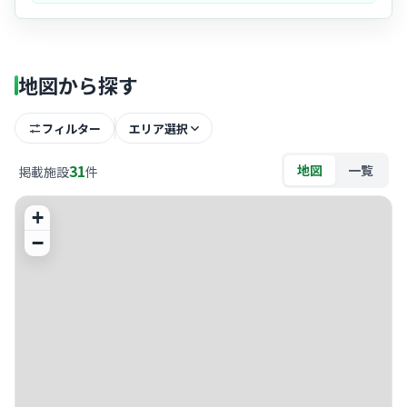
土があります。困ったときも相談しやすい、安心感のある職場環境で
す。
・院内は非常に清潔感があり、
最新の内視鏡設備
などが整っていま
す。プロとして気持ちよく、かつ高い意識を持って働ける空間です。
地図から探す
フィルター
エリア選択
31
地図
一覧
掲載施設
件
+
−