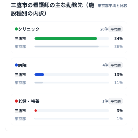
三鷹市の看護師の主な勤務先（施
東京都平均と比較
設種別の内訳）
クリニック
26件
平均的
84%
三鷹市
86%
東京都
病院
4件
平均的
13%
三鷹市
11%
東京都
老健・特養
1件
平均的
3%
三鷹市
1%
東京都