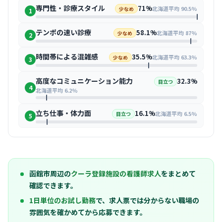
専門性・診療スタイル
71%
北海道平均 90.5%
少なめ
1
テンポの速い診療
58.1%
北海道平均 87%
少なめ
2
時間帯による混雑感
35.5%
北海道平均 63.3%
少なめ
3
高度なコミュニケーション能力
32.3%
目立つ
4
北海道平均 6.2%
立ち仕事・体力面
16.1%
北海道平均 6.5%
目立つ
5
函館市周辺の
クーラ登録施設の看護師求人
をまとめて
確認できます。
1日単位のお試し勤務
で、求人票では分からない職場の
雰囲気を確かめてから応募できます。