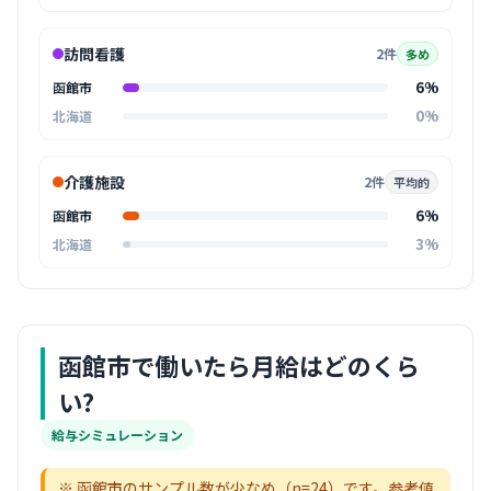
訪問看護
2件
多め
6%
函館市
0%
北海道
介護施設
2件
平均的
6%
函館市
3%
北海道
函館市
で働いたら月給はどのくら
い?
給与シミュレーション
※
函館市
のサンプル数が少なめ（n=
24
）です。参考値