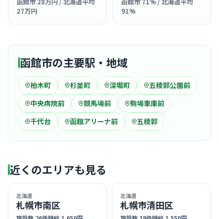
函館市 28万円 / 北海道平均
函館市 71% / 北海道平均
27万円
91%
函館市の主要駅・地域
柏木町
杉並町
深堀町
五稜郭公園前
中央病院前
競馬場前
駒場車庫前
千代台
函館アリーナ前
五稜郭
近くのエリアも見る
北海道
北海道
札幌市南区
札幌市清田区
施設数 26件
時給 1,650円
施設数 19件
時給 1,550円