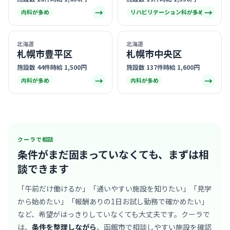
→
→
内科が多め
リハビリテーション科が多め
北海道
北海道
札幌市豊平区
札幌市中央区
施設数 44件
時給 1,500円
施設数 137件
時給 1,600円
→
→
内科が多め
内科が多め
クーラで相談
条件がまだ固まっていなくても、
まずは相
談できます
「午前だけ働けるか」「通いやすい施設を知りたい」「見学
から始めたい」「報酬ありの1日お試し勤務で確かめたい」
など、希望がはっきりしていなくても大丈夫です。クーラで
は、
条件を整理しながら
、函館市で相談しやすい施設を確認