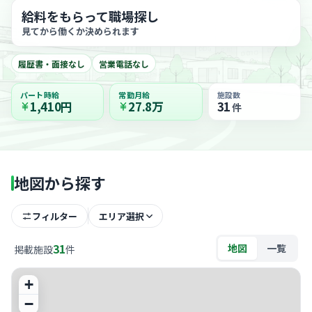
給料をもらって職場探し
見てから働くか決められます
履歴書・面接なし
営業電話なし
パート時給
常勤月給
施設数
1,410円
27.8万
31
件
地図から探す
フィルター
エリア選択
31
地図
一覧
掲載施設
件
+
−