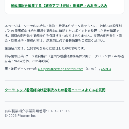
掲載情報を編集する（施設アプリ登録）
掲載停止のお申し込み
本ページは、クーラ内の給与・勤務・希望条件データ等をもとに、地域×施設種別
ごとの 看護師向け給与相場や勤務前に確認したいポイントを整理した参考情報で
す。個別の勤務先 や勤務条件を保証するものではありません。実際の勤務条件・賃
金・就業場所・業務内容は、 応募前に必ず最新情報をご確認ください。
施設紹介文は、公開情報をもとに整理した参考情報です。
給与情報出典: クーラ独自集計（全国の看護師勤務条件公開データ23,977件・47都道
府県・947自治体、2025年収集）
駅・地図データの一部:
© OpenStreetMap contributors
（ODbL） /
CARTO
クーラ トップ
看護師向け記事
読みもの
看護ニュース
よくある質問
有料職業紹介事業許可番号: 13-ユ-315316
© 2026 Phonim Inc.