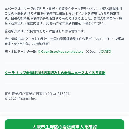
本ページは、クーラ内の給与・勤務・希望条件データ等をもとに、地域×施設種別
ごとの 看護師向け給与相場や勤務前に確認したいポイントを整理した参考情報で
す。個別の勤務先 や勤務条件を保証するものではありません。実際の勤務条件・賃
金・就業場所・業務内容は、 応募前に必ず最新情報をご確認ください。
施設紹介文は、公開情報をもとに整理した参考情報です。
給与情報出典: クーラ独自集計（全国の看護師勤務条件公開データ23,977件・47都道
府県・947自治体、2025年収集）
駅・地図データの一部:
© OpenStreetMap contributors
（ODbL） /
CARTO
クーラ トップ
看護師向け記事
読みもの
看護ニュース
よくある質問
有料職業紹介事業許可番号: 13-ユ-315316
© 2026 Phonim Inc.
大阪市生野区の看護師求人を確認