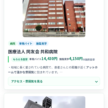
病院
単発バイト
施設見学
医療法人 同友会 共和病院
14,430円
4,150円
単発バイト
施設見学
もらえる目安
大阪府目安
・地域に長く愛されている病院で、患者さんとの距離が近く
アットホ
ームで温かな雰囲気
に包まれています。
・スタッフ同士の
コミュニケーションが活発
で、困ったときにはすぐ
アクセス・雰囲気を見る
に相談し合える、風通しの良い人間関係が自慢の職場です。
・「お互い様」の精神が根付いており、
チームワークを大切にする文
化
があるため、新しい環境にも馴染みやすいのが特徴です。