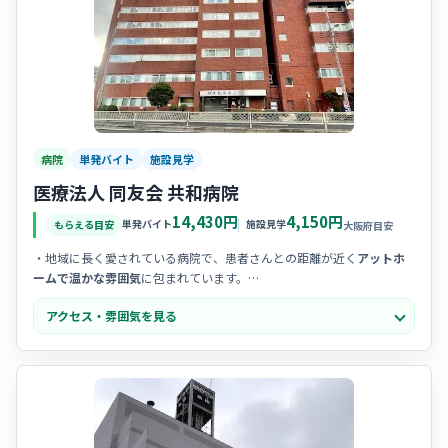
病院
単発バイト
施設見学
医療法人 同友会 共和病院
14,430円
4,150円
単発バイト
施設見学
もらえる目安
大阪府目安
・地域に長く愛されている病院で、患者さんとの距離が近く
アットホ
ームで温かな雰囲気
に包まれています。
・スタッフ同士の
コミュニケーションが活発
で、困ったときにはすぐ
アクセス・雰囲気を見る
に相談し合える、風通しの良い人間関係が自慢の職場です。
・「お互い様」の精神が根付いており、
チームワークを大切にする文
化
があるため、新しい環境にも馴染みやすいのが特徴です。