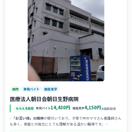
病院
単発バイト
施設見学
医療法人朝日会朝日生野病院
14,430円
4,150円
単発バイト
施設見学
もらえる目安
大阪府目安
-
「お互い様」の精神
が根付いており、子育て中のママさん看護師さん
も多く、家庭との両立にとても理解がある温かい職場です。
- 定着率が高く
勤続年数の長いスタッフ
が多いため、チームワークが抜