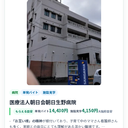
病院
単発バイト
施設見学
医療法人朝日会朝日生野病院
14,430円
4,150円
単発バイト
施設見学
もらえる目安
大阪府目安
-
「お互い様」の精神
が根付いており、子育て中のママさん看護師さん
も多く、家庭との両立にとても理解がある温かい職場です。