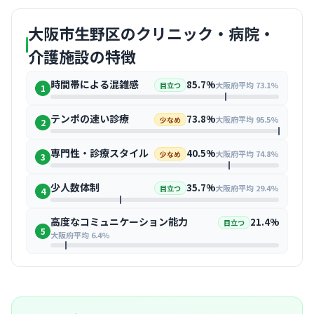
大阪市生野区のクリニック・病院・
介護施設の特徴
時間帯による混雑感
85.7%
大阪府平均 73.1%
目立つ
1
テンポの速い診療
73.8%
大阪府平均 95.5%
少なめ
2
専門性・診療スタイル
40.5%
大阪府平均 74.8%
少なめ
3
少人数体制
35.7%
大阪府平均 29.4%
目立つ
4
高度なコミュニケーション能力
21.4%
目立つ
5
大阪府平均 6.4%