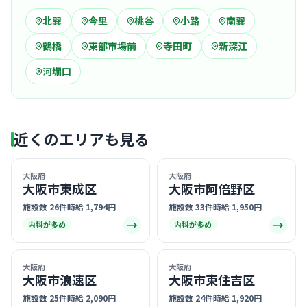
北巽
今里
桃谷
小路
南巽
鶴橋
東部市場前
寺田町
新深江
河堀口
近くのエリアも見る
大阪府
大阪府
大阪市東成区
大阪市阿倍野区
施設数 26件
時給 1,794円
施設数 33件
時給 1,950円
→
→
内科が多め
内科が多め
大阪府
大阪府
大阪市浪速区
大阪市東住吉区
施設数 25件
時給 2,090円
施設数 24件
時給 1,920円