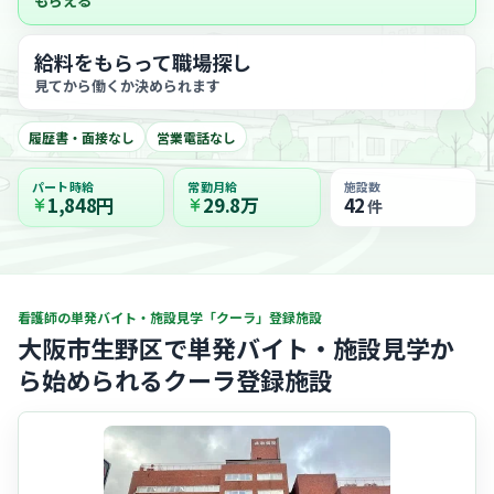
もらえる
給料をもらって職場探し
見てから働くか決められます
履歴書・面接なし
営業電話なし
パート時給
常勤月給
施設数
1,848円
29.8万
42
件
看護師の単発バイト・施設見学「クーラ」登録施設
大阪市生野区で単発バイト・施設見学か
ら始められるクーラ登録施設