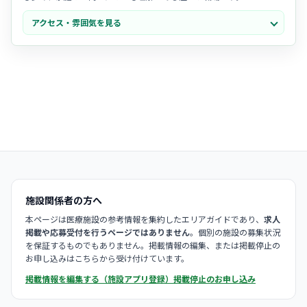
- 定着率が高く
勤続年数の長いスタッフ
が多いため、チームワークが抜
アクセス・雰囲気を見る
群で、中途入職の方も馴染みやすい穏やかな雰囲気があります。
- 地域に根ざした慢性期医療を提供しており、患者様やそのご家族との
心の通った交流
を大切にしたい方にぴったりの空気感です。
施設関係者の方へ
本ページは医療施設の参考情報を集約したエリアガイドであり、
求人
掲載や応募受付を行うページではありません
。個別の施設の募集状況
を保証するものでもありません。掲載情報の編集、または掲載停止の
お申し込みはこちらから受け付けています。
掲載情報を編集する（施設アプリ登録）
掲載停止のお申し込み