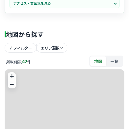
アクセス・雰囲気を見る
群で、中途入職の方も馴染みやすい穏やかな雰囲気があります。
- 地域に根ざした慢性期医療を提供しており、患者様やそのご家族との
心の通った交流
を大切にしたい方にぴったりの空気感です。
地図から探す
フィルター
エリア選択
42
地図
一覧
掲載施設
件
+
−