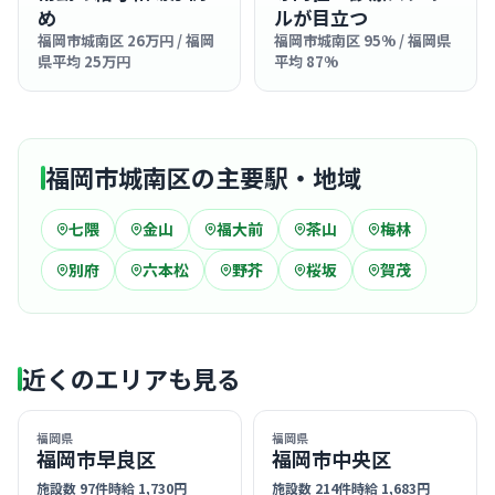
め
ルが目立つ
福岡市城南区 26万円 / 福岡
福岡市城南区 95% / 福岡県
県平均 25万円
平均 87%
福岡市城南区の主要駅・地域
七隈
金山
福大前
茶山
梅林
別府
六本松
野芥
桜坂
賀茂
近くのエリアも見る
福岡県
福岡県
福岡市早良区
福岡市中央区
施設数 97件
時給 1,730円
施設数 214件
時給 1,683円