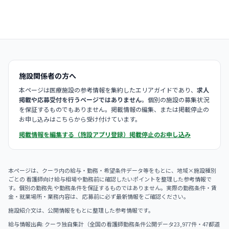
施設関係者の方へ
本ページは医療施設の参考情報を集約したエリアガイドであり、
求人
掲載や応募受付を行うページではありません
。個別の施設の募集状況
を保証するものでもありません。掲載情報の編集、または掲載停止の
お申し込みはこちらから受け付けています。
掲載情報を編集する（施設アプリ登録）
掲載停止のお申し込み
本ページは、クーラ内の給与・勤務・希望条件データ等をもとに、地域×施設種別
ごとの 看護師向け給与相場や勤務前に確認したいポイントを整理した参考情報で
す。個別の勤務先 や勤務条件を保証するものではありません。実際の勤務条件・賃
金・就業場所・業務内容は、 応募前に必ず最新情報をご確認ください。
施設紹介文は、公開情報をもとに整理した参考情報です。
給与情報出典: クーラ独自集計（全国の看護師勤務条件公開データ23,977件・47都道