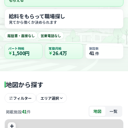
もらえる
給料をもらって職場探し
見てから働くか決められます
履歴書・面接なし
営業電話なし
パート時給
常勤月給
施設数
1,500円
26.4万
41
件
地図から探す
フィルター
エリア選択
41
地図
一覧
掲載施設
件
+