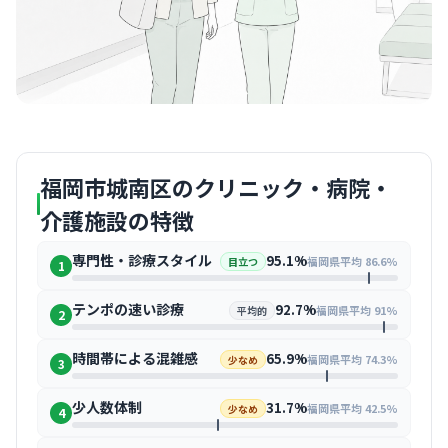
福岡市城南区のクリニック・病院・
介護施設の特徴
専門性・診療スタイル
95.1%
福岡県平均 86.6%
目立つ
1
テンポの速い診療
92.7%
福岡県平均 91%
平均的
2
時間帯による混雑感
65.9%
福岡県平均 74.3%
少なめ
3
少人数体制
31.7%
福岡県平均 42.5%
少なめ
4