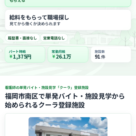
もらえる
給料をもらって職場探し
見てから働くか決められます
履歴書・面接なし
営業電話なし
パート時給
常勤月給
施設数
1,375円
26.1万
91
件
看護師の単発バイト・施設見学「クーラ」登録施設
福岡市南区で単発バイト・施設見学から
始められるクーラ登録施設