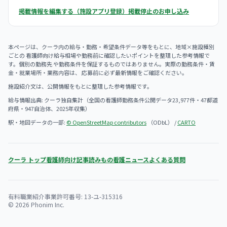
掲載情報を編集する（施設アプリ登録）
掲載停止のお申し込み
本ページは、クーラ内の給与・勤務・希望条件データ等をもとに、地域×施設種別
ごとの 看護師向け給与相場や勤務前に確認したいポイントを整理した参考情報で
す。個別の勤務先 や勤務条件を保証するものではありません。実際の勤務条件・賃
金・就業場所・業務内容は、 応募前に必ず最新情報をご確認ください。
施設紹介文は、公開情報をもとに整理した参考情報です。
給与情報出典: クーラ独自集計（全国の看護師勤務条件公開データ23,977件・47都道
府県・947自治体、2025年収集）
駅・地図データの一部:
© OpenStreetMap contributors
（ODbL） /
CARTO
クーラ トップ
看護師向け記事
読みもの
看護ニュース
よくある質問
有料職業紹介事業許可番号: 13-ユ-315316
© 2026 Phonim Inc.