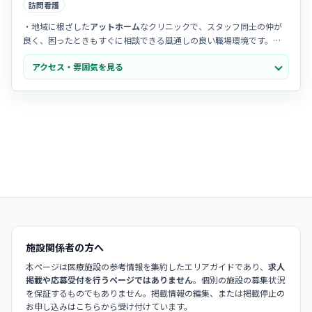
訪問看護
・地域に根ざした
アットホーム
なクリニックで、スタッフ同士の仲が
良く、困ったときもすぐに相談できる風通しの良い職場環境です。
・チームワークが抜群で、看護師だけでなく他職種とも
密な連携
が取
アクセス・雰囲気を見る
れており、全員で患者様を支える温かい一体感があります。
・患者様からは「親身になって話を聞いてくれる」といった感謝の声
が多く、
心の通った看護
を大切にしたい方にぴったりの雰囲気です。
施設関係者の方へ
本ページは医療施設の参考情報を集約したエリアガイドであり、
求人
掲載や応募受付を行うページではありません
。個別の施設の募集状況
を保証するものでもありません。掲載情報の編集、または掲載停止の
お申し込みはこちらから受け付けています。