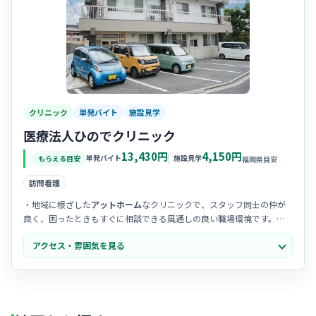
クリニック
単発バイト
施設見学
医療法人ひのでクリニック
13,430円
4,150円
単発バイト
施設見学
もらえる目安
福岡県目安
訪問看護
・地域に根ざした
アットホーム
なクリニックで、スタッフ同士の仲が
良く、困ったときもすぐに相談できる風通しの良い職場環境です。
・チームワークが抜群で、看護師だけでなく他職種とも
密な連携
が取
アクセス・雰囲気を見る
れており、全員で患者様を支える温かい一体感があります。
・患者様からは「親身になって話を聞いてくれる」といった感謝の声
が多く、
心の通った看護
を大切にしたい方にぴったりの雰囲気です。