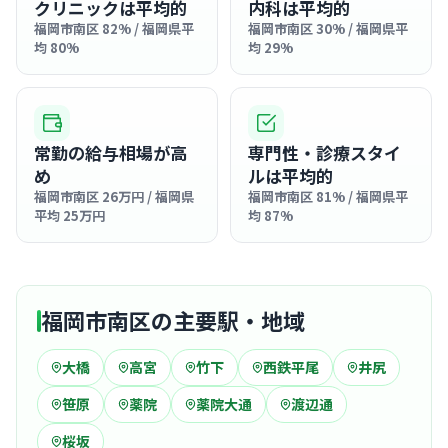
クリニックは平均的
内科は平均的
福岡市南区 82% / 福岡県平
福岡市南区 30% / 福岡県平
均 80%
均 29%
常勤の給与相場が高
専門性・診療スタイ
め
ルは平均的
福岡市南区 26万円 / 福岡県
福岡市南区 81% / 福岡県平
平均 25万円
均 87%
福岡市南区の主要駅・地域
大橋
高宮
竹下
西鉄平尾
井尻
笹原
薬院
薬院大通
渡辺通
桜坂