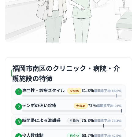
福岡市南区のクリニック・病院・介
護施設の特徴
専門性・診療スタイル
81.3%
福岡県平均 86.6%
少なめ
1
テンポの速い診療
78%
福岡県平均 91%
少なめ
2
時間帯による混雑感
75.8%
福岡県平均 74.3%
平均的
3
少人数体制
63.7%
福岡県平均 42.5%
目立つ
4