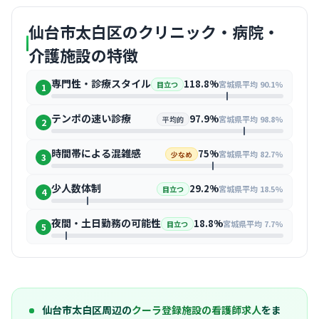
仙台市太白区のクリニック・病院・
介護施設の特徴
専門性・診療スタイル
118.8%
宮城県平均 90.1%
目立つ
1
テンポの速い診療
97.9%
宮城県平均 98.8%
平均的
2
時間帯による混雑感
75%
宮城県平均 82.7%
少なめ
3
少人数体制
29.2%
宮城県平均 18.5%
目立つ
4
夜間・土日勤務の可能性
18.8%
宮城県平均 7.7%
目立つ
5
仙台市太白区周辺の
クーラ登録施設の看護師求人
をま