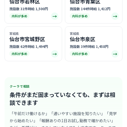
仙台市若林区
仙台市青葉区
施設数 31件
時給 1,500円
施設数 144件
時給 1,412円
→
→
内科が多め
内科が多め
宮城県
宮城県
仙台市宮城野区
仙台市泉区
施設数 62件
時給 1,494円
施設数 39件
時給 1,458円
→
→
内科が多め
内科が多め
クーラで相談
条件がまだ固まっていなくても、
まずは相
談できます
「午前だけ働けるか」「通いやすい施設を知りたい」「見学
から始めたい」「報酬ありの1日お試し勤務で確かめたい」