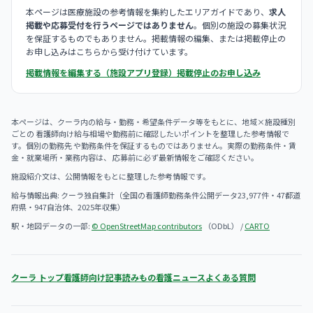
本ページは医療施設の参考情報を集約したエリアガイドであり、
求人
掲載や応募受付を行うページではありません
。個別の施設の募集状況
を保証するものでもありません。掲載情報の編集、または掲載停止の
お申し込みはこちらから受け付けています。
掲載情報を編集する（施設アプリ登録）
掲載停止のお申し込み
本ページは、クーラ内の給与・勤務・希望条件データ等をもとに、地域×施設種別
ごとの 看護師向け給与相場や勤務前に確認したいポイントを整理した参考情報で
す。個別の勤務先 や勤務条件を保証するものではありません。実際の勤務条件・賃
金・就業場所・業務内容は、 応募前に必ず最新情報をご確認ください。
施設紹介文は、公開情報をもとに整理した参考情報です。
給与情報出典: クーラ独自集計（全国の看護師勤務条件公開データ23,977件・47都道
府県・947自治体、2025年収集）
駅・地図データの一部:
© OpenStreetMap contributors
（ODbL） /
CARTO
クーラ トップ
看護師向け記事
読みもの
看護ニュース
よくある質問