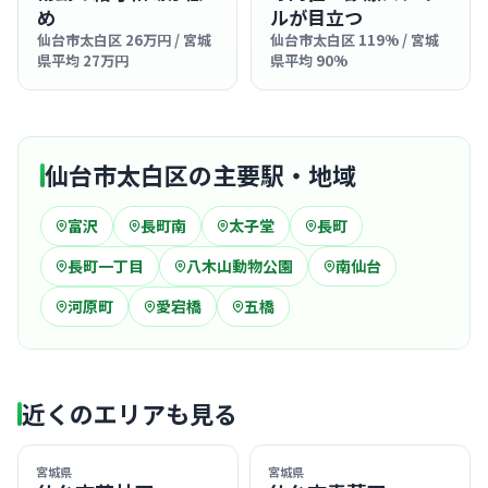
め
ルが目立つ
仙台市太白区 26万円 / 宮城
仙台市太白区 119% / 宮城
県平均 27万円
県平均 90%
仙台市太白区の主要駅・地域
富沢
長町南
太子堂
長町
長町一丁目
八木山動物公園
南仙台
河原町
愛宕橋
五橋
近くのエリアも見る
宮城県
宮城県