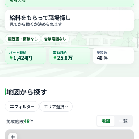
もらえる
給料をもらって職場探し
見てから働くか決められます
履歴書・面接なし
営業電話なし
パート時給
常勤月給
施設数
1,424円
25.8万
48
件
地図から探す
フィルター
エリア選択
48
地図
一覧
掲載施設
件
+