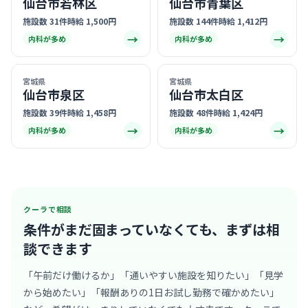
仙台市若林区
仙台市青葉区
施設数 31件
時給 1,500円
施設数 144件
時給 1,412円
→
→
内科が多め
内科が多め
宮城県
宮城県
仙台市泉区
仙台市太白区
施設数 39件
時給 1,458円
施設数 48件
時給 1,424円
→
→
内科が多め
内科が多め
クーラで相談
条件がまだ固まっていなくても、
まずは相
談できます
「午前だけ働けるか」「通いやすい施設を知りたい」「見学
から始めたい」「報酬ありの1日お試し勤務で確かめたい」