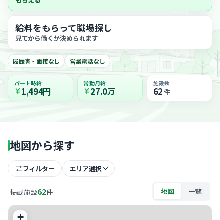
もらえる
給料をもらって職場探し
見てから働くか決められます
履歴書・面接なし
営業電話なし
パート時給
常勤月給
施設数
1,494円
27.0万
62
件
地図から探す
フィルター
エリア選択
62
地図
一覧
掲載施設
件
+