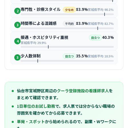
専門性・診療スタイル
83.9%
宮城県平均 90.1%
少なめ
2
時間帯による混雑感
83.9%
宮城県平均 82.7%
平均的
3
接遇・ホスピタリティ重視
40.3%
目立つ
4
宮城県平均 29.9%
少人数体制
35.5%
宮城県平均 18.5%
目立つ
5
仙台市宮城野区周辺の
クーラ登録施設の看護師求人
を
まとめて確認できます。
1日単位のお試し勤務
で、求人票では分からない職場の
雰囲気を確かめてから応募できます。
単発・スポット
から始められるので、副業・Wワークに