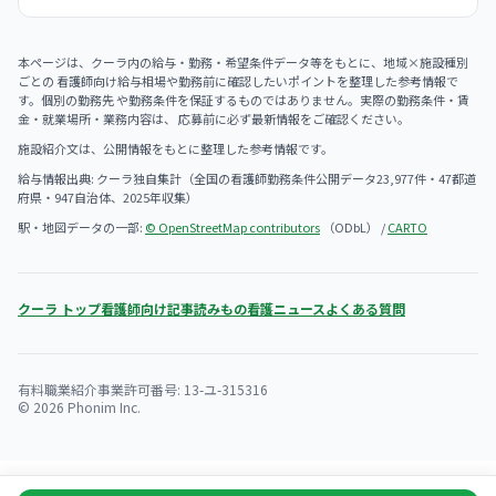
本ページは、クーラ内の給与・勤務・希望条件データ等をもとに、地域×施設種別
ごとの 看護師向け給与相場や勤務前に確認したいポイントを整理した参考情報で
す。個別の勤務先 や勤務条件を保証するものではありません。実際の勤務条件・賃
金・就業場所・業務内容は、 応募前に必ず最新情報をご確認ください。
施設紹介文は、公開情報をもとに整理した参考情報です。
給与情報出典: クーラ独自集計（全国の看護師勤務条件公開データ23,977件・47都道
府県・947自治体、2025年収集）
駅・地図データの一部:
© OpenStreetMap contributors
（ODbL） /
CARTO
クーラ トップ
看護師向け記事
読みもの
看護ニュース
よくある質問
有料職業紹介事業許可番号: 13-ユ-315316
© 2026 Phonim Inc.