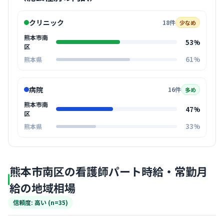
クリニック
18件
少なめ
熊本市南
53%
区
61%
熊本県
病院
16件
多め
熊本市南
47%
区
33%
熊本県
熊本市南区の看護師パート時給・常勤月
給の地域相場
信頼度: 高い (n=35)