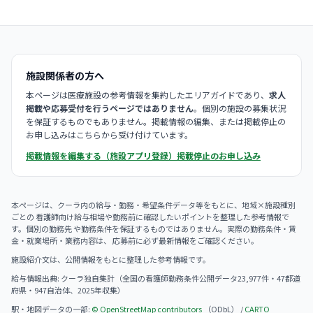
施設関係者の方へ
本ページは医療施設の参考情報を集約したエリアガイドであり、
求人
掲載や応募受付を行うページではありません
。個別の施設の募集状況
を保証するものでもありません。掲載情報の編集、または掲載停止の
お申し込みはこちらから受け付けています。
掲載情報を編集する（施設アプリ登録）
掲載停止のお申し込み
本ページは、クーラ内の給与・勤務・希望条件データ等をもとに、地域×施設種別
ごとの 看護師向け給与相場や勤務前に確認したいポイントを整理した参考情報で
す。個別の勤務先 や勤務条件を保証するものではありません。実際の勤務条件・賃
金・就業場所・業務内容は、 応募前に必ず最新情報をご確認ください。
施設紹介文は、公開情報をもとに整理した参考情報です。
給与情報出典: クーラ独自集計（全国の看護師勤務条件公開データ23,977件・47都道
府県・947自治体、2025年収集）
駅・地図データの一部:
© OpenStreetMap contributors
（ODbL） /
CARTO