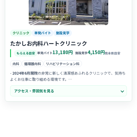
クリニック
単発バイト
施設見学
たかしお内科ハートクリニック
13,180円
4,150円
単発バイト
施設見学
もらえる目安
熊本県目安
内科
循環器内科
リハビリテーション科
-
2024年6月開院
の非常に新しく清潔感あふれるクリニックで、気持ち
よくお仕事に取り組める環境です。
- 院長先生が非常に穏やかで、スタッフを「
大切な家族
」と考える温か
アクセス・雰囲気を見る
くアットホームな職場環境です。
-
20代から40代
のスタッフが中心となって活躍しており、お互いに助
け合える和気あいあいとした雰囲気です。