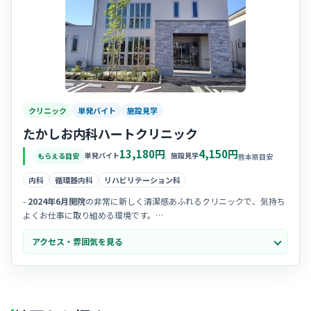
クリニック
単発バイト
施設見学
たかしお内科ハートクリニック
13,180円
4,150円
単発バイト
施設見学
もらえる目安
熊本県目安
内科
循環器内科
リハビリテーション科
-
2024年6月開院
の非常に新しく清潔感あふれるクリニックで、気持ち
よくお仕事に取り組める環境です。
- 院長先生が非常に穏やかで、スタッフを「
大切な家族
」と考える温か
アクセス・雰囲気を見る
くアットホームな職場環境です。
-
20代から40代
のスタッフが中心となって活躍しており、お互いに助
け合える和気あいあいとした雰囲気です。