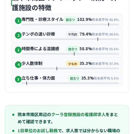
護施設の特徴
専門性・診療スタイル
102.9%
熊本県平均 91.8%
目立つ
1
テンポの速い診療
79.4%
熊本県平均 80.5%
平均的
2
時間帯による混雑感
58.8%
熊本県平均 55.5%
目立つ
3
少人数体制
35.3%
熊本県平均 37.3%
少なめ
4
立ち仕事・体力面
35.3%
熊本県平均 5.5%
目立つ
5
熊本市南区周辺の
クーラ登録施設の看護師求人
をまと
めて確認できます。
1日単位のお試し勤務
で、求人票では分からない職場の