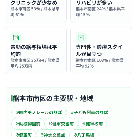
クリニックが少なめ
リハビリが多い
熊本市南区 53% / 熊本県平
熊本市南区 24% / 熊本県平
均 61%
均 15%
常勤の給与相場は平
専門性・診療スタイ
均的
ルが目立つ
熊本市南区 25万円 / 熊本県
熊本市南区 103% / 熊本県
平均 25万円
平均 92%
熊本市南区の主要駅・地域
園内モノレールのりば
子ども列車のりば
動植物園前
健軍交番前
健軍校前
健軍町
神水交差点
八丁馬場