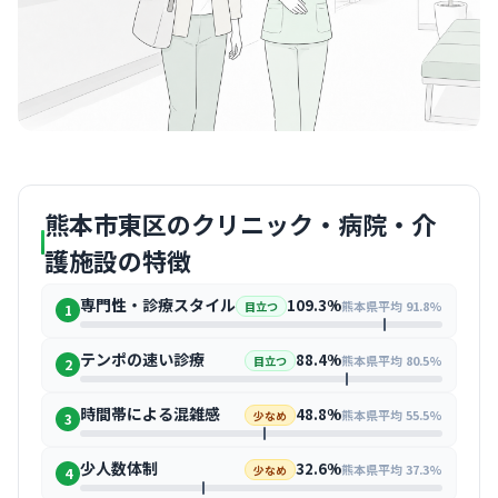
熊本市東区のクリニック・病院・介
護施設の特徴
専門性・診療スタイル
109.3%
熊本県平均 91.8%
目立つ
1
テンポの速い診療
88.4%
熊本県平均 80.5%
目立つ
2
時間帯による混雑感
48.8%
熊本県平均 55.5%
少なめ
3
少人数体制
32.6%
熊本県平均 37.3%
少なめ
4