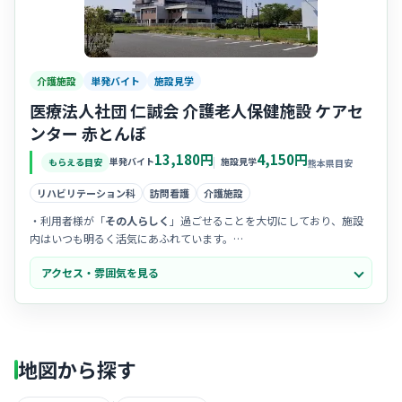
介護施設
単発バイト
施設見学
医療法人社団 仁誠会 介護老人保健施設 ケアセ
ンター 赤とんぼ
13,180円
4,150円
単発バイト
施設見学
もらえる目安
熊本県目安
リハビリテーション科
訪問看護
介護施設
・利用者様が「
その人らしく
」過ごせることを大切にしており、施設
内はいつも明るく活気にあふれています。
・
多職種チームの連携
が非常にスムーズで、困ったときはお互いに助
アクセス・雰囲気を見る
け合える温かい職場文化が根付いています。
・リニューアルされた清潔感のある空間で、趣味の講座や食事など
利
用者様の楽しみ
を支える喜びを感じられます。
地図から探す