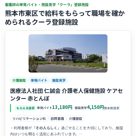
看護師の単発バイト・施設見学「クーラ」登録施設
熊本市東区で給料をもらって職場を確か
められるクーラ登録施設
介護施設
単発バイト
施設見学
医療法人社団 仁誠会 介護老人保健施設 ケアセ
ンター 赤とんぼ
13,180円
4,150円
単発バイト
施設見学
もらえる目安
熊本県目安
リハビリテーション科
訪問看護
介護施設
・利用者様が「
その人らしく
」過ごせることを大切にしており、施設
内はいつも明るく活気にあふれています。