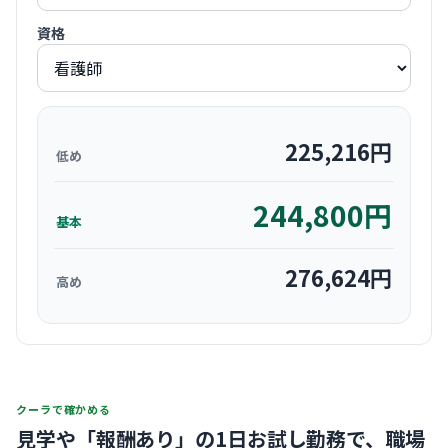
資格
225,216
円
低め
244,800
円
基本
276,624
円
高め
クーラで確かめる
見学や「報酬あり」の1日お試し勤務で、
職場