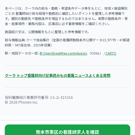
本ページは、クーラ内の給与・勤務・希望条件データ等をもとに、地域×施設種別
ごとの 看護師向け給与相場や勤務前に確認したいポイントを整理した参考情報で
す。個別の勤務先 や勤務条件を保証するものではありません。実際の勤務条件・賃
金・就業場所・業務内容は、 応募前に必ず最新情報をご確認ください。
施設紹介文は、公開情報をもとに整理した参考情報です。
給与情報出典: クーラ独自集計（全国の看護師勤務条件公開データ23,977件・47都道
府県・947自治体、2025年収集）
駅・地図データの一部:
© OpenStreetMap contributors
（ODbL） /
CARTO
クーラ トップ
看護師向け記事
読みもの
看護ニュース
よくある質問
有料職業紹介事業許可番号: 13-ユ-315316
© 2026 Phonim Inc.
熊本市東区の看護師求人を確認