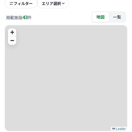
フィルター
エリア選択
43
地図
一覧
掲載施設
件
+
−
Leaflet