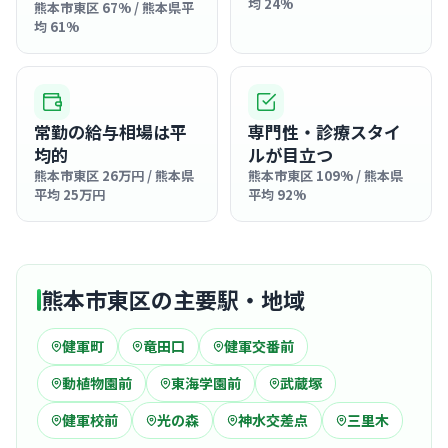
均 24%
熊本市東区 67% / 熊本県平
均 61%
常勤の給与相場は平
専門性・診療スタイ
均的
ルが目立つ
熊本市東区 26万円 / 熊本県
熊本市東区 109% / 熊本県
平均 25万円
平均 92%
熊本市東区の主要駅・地域
健軍町
竜田口
健軍交番前
動植物園前
東海学園前
武蔵塚
健軍校前
光の森
神水交差点
三里木