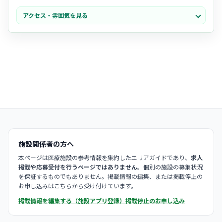
・
多職種チームの連携
が非常にスムーズで、困ったときはお互いに助
アクセス・雰囲気を見る
け合える温かい職場文化が根付いています。
・リニューアルされた清潔感のある空間で、趣味の講座や食事など
利
用者様の楽しみ
を支える喜びを感じられます。
施設関係者の方へ
本ページは医療施設の参考情報を集約したエリアガイドであり、
求人
掲載や応募受付を行うページではありません
。個別の施設の募集状況
を保証するものでもありません。掲載情報の編集、または掲載停止の
お申し込みはこちらから受け付けています。
掲載情報を編集する（施設アプリ登録）
掲載停止のお申し込み