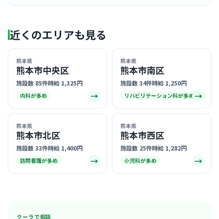
近くのエリアも見る
熊本県
熊本県
熊本市中央区
熊本市南区
施設数 85件
時給 1,325円
施設数 34件
時給 1,250円
→
→
内科が多め
リハビリテーション科が多め
熊本県
熊本県
熊本市北区
熊本市西区
施設数 33件
時給 1,400円
施設数 25件
時給 1,282円
→
→
訪問看護が多め
小児科が多め
クーラで相談