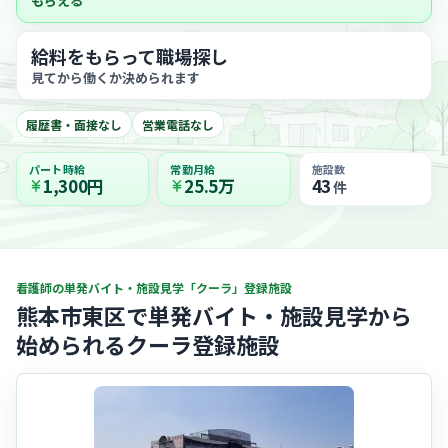
もらえる
給料をもらって職場探し
見てから働くか決められます
履歴書・面接なし
営業電話なし
パート時給
常勤月給
施設数
1,300円
25.5万
43
件
看護師の単発バイト・施設見学「クーラ」登録施設
熊本市東区で単発バイト・施設見学から
始められるクーラ登録施設