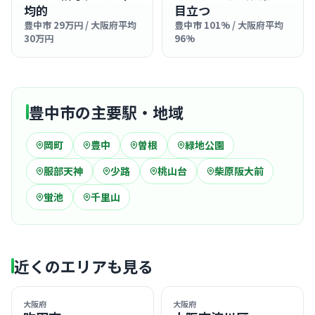
均的
目立つ
豊中市 29万円 / 大阪府平均
豊中市 101% / 大阪府平均
30万円
96%
豊中市の主要駅・地域
岡町
豊中
曽根
緑地公園
服部天神
少路
桃山台
柴原阪大前
蛍池
千里山
近くのエリアも見る
大阪府
大阪府