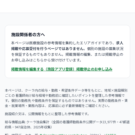
施設関係者の方へ
本ページは医療施設の参考情報を集約したエリアガイドであり、
求人
掲載や応募受付を行うページではありません
。個別の施設の募集状況
を保証するものでもありません。掲載情報の編集、または掲載停止の
お申し込みはこちらから受け付けています。
掲載情報を編集する（施設アプリ登録）
掲載停止のお申し込み
本ページは、クーラ内の給与・勤務・希望条件データ等をもとに、地域×施設種別
ごとの 看護師向け給与相場や勤務前に確認したいポイントを整理した参考情報で
す。個別の勤務先 や勤務条件を保証するものではありません。実際の勤務条件・賃
金・就業場所・業務内容は、 応募前に必ず最新情報をご確認ください。
施設紹介文は、公開情報をもとに整理した参考情報です。
給与情報出典: クーラ独自集計（全国の看護師勤務条件公開データ23,977件・47都道
府県・947自治体、2025年収集）
駅・地図データの一部:
© OpenStreetMap contributors
（ODbL） /
CARTO