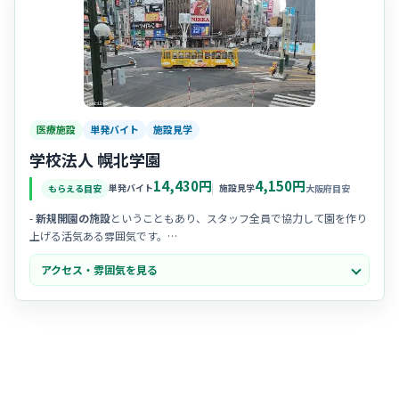
医療施設
単発バイト
施設見学
学校法人 幌北学園
14,430円
4,150円
単発バイト
施設見学
もらえる目安
大阪府目安
-
新規開園の施設
ということもあり、スタッフ全員で協力して園を作り
上げる活気ある雰囲気です。
- 子どもたちの主体性を大切にする
のびのびとした教育方針
で、笑顔の
アクセス・雰囲気を見る
絶えない明るい職場です。
- 研修制度がしっかりしており、保育園未経験の方でも
手厚いサポート
を受けられる安心感があります。