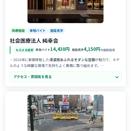
医療施設
単発バイト
施設見学
社会医療法人 純幸会
14,430円
4,150円
単発バイト
施設見学
もらえる目安
大阪府目安
・2016年に新築移転した
清潔感あふれるモダンな空間
が魅力で、ホテ
ルのような綺麗な環境で気持ちよく業務に取り組めます。
・スタッフ同士の
チームワークが非常に良く
、職種の垣根を越えて相
アクセス・雰囲気を見る
談し合える風通しの良い明るい雰囲気が自慢の職場です。
・新しいことに挑戦する姿勢を大切にしており、
前向きで活気のある
スタッフが多く、中途入職の方も馴染みやすい環境です。