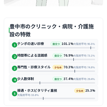
豊中市のクリニック・病院・介護施
設の特徴
テンポの速い診療
101.1%
大阪府平均 95.5%
目立つ
1
時間帯による混雑感
76.9%
大阪府平均 73.1%
目立つ
2
専門性・診療スタイル
70.3%
大阪府平均 74.8%
少なめ
3
少人数体制
37.4%
大阪府平均 29.4%
目立つ
4
接遇・ホスピタリティ重視
25.3%
少なめ
5
大阪府平均 33.8%