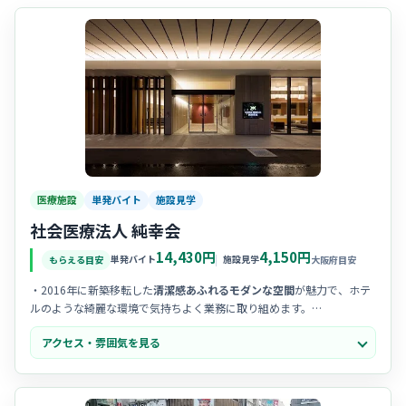
医療施設
単発バイト
施設見学
社会医療法人 純幸会
14,430円
4,150円
単発バイト
施設見学
もらえる目安
大阪府目安
・2016年に新築移転した
清潔感あふれるモダンな空間
が魅力で、ホテ
ルのような綺麗な環境で気持ちよく業務に取り組めます。
・スタッフ同士の
チームワークが非常に良く
、職種の垣根を越えて相
アクセス・雰囲気を見る
談し合える風通しの良い明るい雰囲気が自慢の職場です。
・新しいことに挑戦する姿勢を大切にしており、
前向きで活気のある
スタッフが多く、中途入職の方も馴染みやすい環境です。