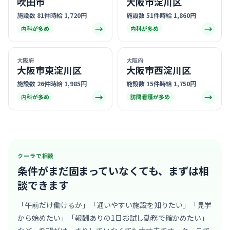
吹田市
大阪市淀川区
施設数 81件
時給 1,720円
施設数 51件
時給 1,860円
→
→
内科が多め
内科が多め
大阪府
大阪府
大阪市東淀川区
大阪市西淀川区
施設数 26件
時給 1,985円
施設数 15件
時給 1,750円
→
→
内科が多め
訪問看護が多め
クーラで相談
条件がまだ固まっていなくても、
まずは相
談できます
「午前だけ働けるか」「通いやすい施設を知りたい」「見学
から始めたい」「報酬ありの1日お試し勤務で確かめたい」