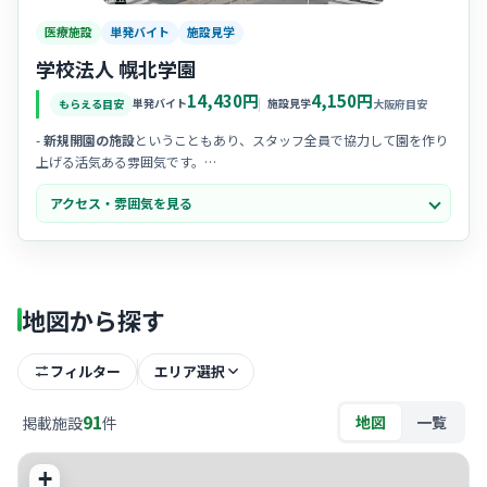
医療施設
単発バイト
施設見学
学校法人 幌北学園
14,430円
4,150円
単発バイト
施設見学
もらえる目安
大阪府目安
-
新規開園の施設
ということもあり、スタッフ全員で協力して園を作り
上げる活気ある雰囲気です。
- 子どもたちの主体性を大切にする
のびのびとした教育方針
で、笑顔の
アクセス・雰囲気を見る
絶えない明るい職場です。
- 研修制度がしっかりしており、保育園未経験の方でも
手厚いサポート
を受けられる安心感があります。
地図から探す
フィルター
エリア選択
91
地図
一覧
掲載施設
件
+