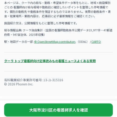
本ページは、クーラ内の給与・勤務・希望条件データ等をもとに、地域×施設種別
ごとの 看護師向け給与相場や勤務前に確認したいポイントを整理した参考情報で
す。個別の勤務先 や勤務条件を保証するものではありません。実際の勤務条件・賃
金・就業場所・業務内容は、 応募前に必ず最新情報をご確認ください。
施設紹介文は、公開情報をもとに整理した参考情報です。
給与情報出典: クーラ独自集計（全国の看護師勤務条件公開データ23,977件・47都道
府県・947自治体、2025年収集）
駅・地図データの一部:
© OpenStreetMap contributors
（ODbL） /
CARTO
クーラ トップ
看護師向け記事
読みもの
看護ニュース
よくある質問
有料職業紹介事業許可番号: 13-ユ-315316
© 2026 Phonim Inc.
大阪市淀川区の看護師求人を確認