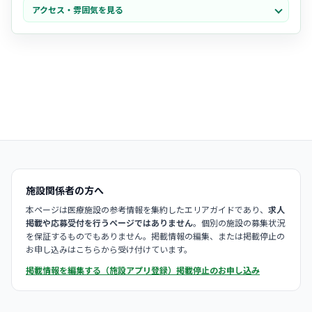
アクセス・雰囲気を見る
空気が流れています。
・職種の枠を超えた
チームワーク
が良く、分からないことも相談しや
すい安心感があります。
施設関係者の方へ
本ページは医療施設の参考情報を集約したエリアガイドであり、
求人
掲載や応募受付を行うページではありません
。個別の施設の募集状況
を保証するものでもありません。掲載情報の編集、または掲載停止の
お申し込みはこちらから受け付けています。
掲載情報を編集する（施設アプリ登録）
掲載停止のお申し込み