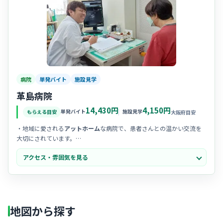
病院
単発バイト
施設見学
革島病院
14,430円
4,150円
単発バイト
施設見学
もらえる目安
大阪府目安
・地域に愛される
アットホーム
な病院で、患者さんとの温かい交流を
大切にされています。
・スタッフ同士の
声掛け
が活発で、お互いを助け合う優しく穏やかな
アクセス・雰囲気を見る
空気が流れています。
・職種の枠を超えた
チームワーク
が良く、分からないことも相談しや
すい安心感があります。
地図から探す