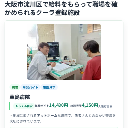
大阪市淀川区で給料をもらって職場を確
かめられるクーラ登録施設
病院
単発バイト
施設見学
革島病院
14,430円
4,150円
単発バイト
施設見学
もらえる目安
大阪府目安
・地域に愛される
アットホーム
な病院で、患者さんとの温かい交流を
大切にされています。
・スタッフ同士の
声掛け
が活発で、お互いを助け合う優しく穏やかな