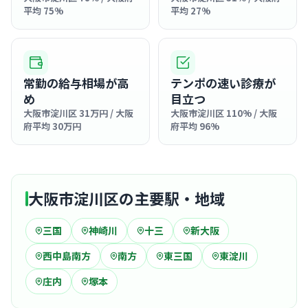
平均 75%
平均 27%
常勤の給与相場が高
テンポの速い診療が
め
目立つ
大阪市淀川区 31万円 / 大阪
大阪市淀川区 110% / 大阪
府平均 30万円
府平均 96%
大阪市淀川区の主要駅・地域
三国
神崎川
十三
新大阪
西中島南方
南方
東三国
東淀川
庄内
塚本