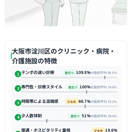
大阪市淀川区のクリニック・病院・
介護施設の特徴
テンポの速い診療
109.8%
大阪府平均 95.5%
目立つ
1
専門性・診療スタイル
100%
大阪府平均 74.8%
目立つ
2
時間帯による混雑感
66.7%
大阪府平均 73.1%
少なめ
3
少人数体制
51%
大阪府平均 29.4%
目立つ
4
接遇・ホスピタリティ重視
19.6%
少なめ