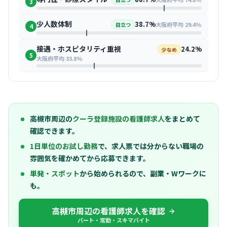
3
少人数体制
38.7%
大阪府平均 29.4%
目立つ
4
接遇・ホスピタリティ重視
24.2%
少なめ
5
大阪府平均 33.8%
高槻市周辺の
クーラ登録施設の看護師求人
をまとめて
確認できます。
1日単位のお試し勤務
で、求人票では分からない職場の
雰囲気を確かめてから応募できます。
単発・スポット
から始められるので、副業・Wワークに
も。
高槻市周辺の看護師求人を確認
パート・常勤・スキマバイト