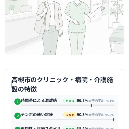
高槻市のクリニック・病院・介護施
設の特徴
時間帯による混雑感
96.8%
大阪府平均 73.1%
目立つ
1
テンポの速い診療
90.3%
大阪府平均 95.5%
少なめ
2
専門性・診療スタイル
88.7%
大阪府平均 74.8%
目立つ