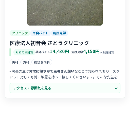
クリニック
単発バイト
施設見学
医療法人初音会 さとうクリニック
14,430円
4,150円
単発バイト
施設見学
もらえる目安
大阪府目安
内科
外科
循環器内科
- 院長先生は
非常に穏やかで患者さん想い
なことで知られており、スタ
ッフに対しても常に敬意を持って接してくださいます。そんな先生を
慕って通う長年の患者さんも多く、院内は信頼関係に満ちています。
アクセス・雰囲気を見る
- 現場では
ベテランの看護師さん
が中心となって活躍されており、困っ
た時にはすぐに相談できる安心感があります。スタッフ同士のチーム
ワークが良く、活気と優しさが共存している素敵な職場です。
- 地域に深く根差した「街のかかりつけ医」としての
アットホームな雰
囲気
が魅力です。患者さん一人ひとりとのコミュニケーションを大切
にしており、笑顔でのやり取りが日常的に見られる温かい環境です
よ。