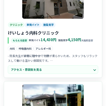
クリニック
単発バイト
施設見学
けいしょう内科クリニック
14,430円
4,150円
単発バイト
施設見学
もらえる目安
大阪府目安
内科
呼吸器内科
アレルギー科
- 院長先生が
非常に穏やか
で物腰が柔らかいため、スタッフもリラック
スして働ける温かい雰囲気です。
- 地域の方々から「親身で話しやすい」と
厚い信頼
を寄せられており、
アクセス・雰囲気を見る
患者様との会話も弾む職場です。
- スタッフ間の
チームワーク
が良く、お互いにフォローし合える体制が
整っているため馴染みやすいです。