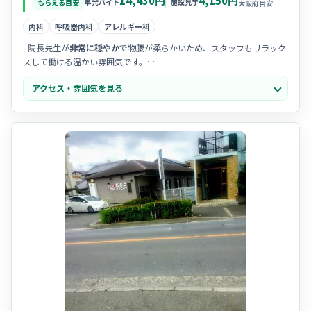
14,430円
4,150円
単発バイト
施設見学
もらえる目安
大阪府目安
内科
呼吸器内科
アレルギー科
- 院長先生が
非常に穏やか
で物腰が柔らかいため、スタッフもリラック
スして働ける温かい雰囲気です。
- 地域の方々から「親身で話しやすい」と
厚い信頼
を寄せられており、
アクセス・雰囲気を見る
患者様との会話も弾む職場です。
- スタッフ間の
チームワーク
が良く、お互いにフォローし合える体制が
整っているため馴染みやすいです。