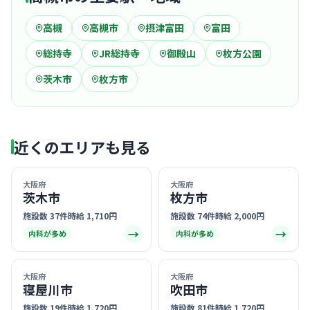
高槻
高槻市
摂津富田
富田
総持寺
JR総持寺
御殿山
枚方公園
茨木市
枚方市
近くのエリアも見る
大阪府
大阪府
茨木市
枚方市
施設数 37件
時給 1,710円
施設数 74件
時給 2,000円
→
→
内科が多め
内科が多め
大阪府
大阪府
寝屋川市
吹田市
施設数 19件
時給 1,720円
施設数 81件
時給 1,720円