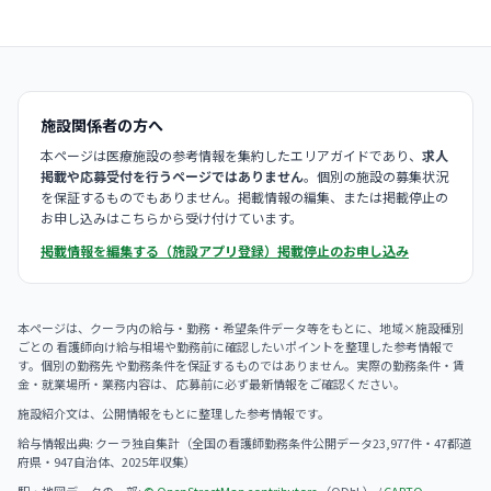
施設関係者の方へ
本ページは医療施設の参考情報を集約したエリアガイドであり、
求人
掲載や応募受付を行うページではありません
。個別の施設の募集状況
を保証するものでもありません。掲載情報の編集、または掲載停止の
お申し込みはこちらから受け付けています。
掲載情報を編集する（施設アプリ登録）
掲載停止のお申し込み
本ページは、クーラ内の給与・勤務・希望条件データ等をもとに、地域×施設種別
ごとの 看護師向け給与相場や勤務前に確認したいポイントを整理した参考情報で
す。個別の勤務先 や勤務条件を保証するものではありません。実際の勤務条件・賃
金・就業場所・業務内容は、 応募前に必ず最新情報をご確認ください。
施設紹介文は、公開情報をもとに整理した参考情報です。
給与情報出典: クーラ独自集計（全国の看護師勤務条件公開データ23,977件・47都道
府県・947自治体、2025年収集）
駅・地図データの一部:
© OpenStreetMap contributors
（ODbL） /
CARTO