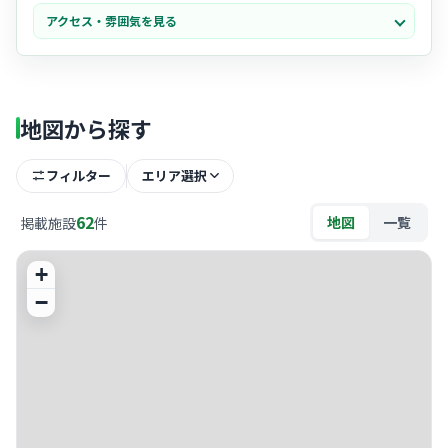
慕って通う長年の患者さんも多く、院内は信頼関係に満ちています。
アクセス・雰囲気を見る
- 現場では
ベテランの看護師さん
が中心となって活躍されており、困っ
た時にはすぐに相談できる安心感があります。スタッフ同士のチーム
ワークが良く、活気と優しさが共存している素敵な職場です。
- 地域に深く根差した「街のかかりつけ医」としての
アットホームな雰
囲気
が魅力です。患者さん一人ひとりとのコミュニケーションを大切
地図から探す
にしており、笑顔でのやり取りが日常的に見られる温かい環境です
よ。
フィルター
エリア選択
62
地図
一覧
掲載施設
件
+
−