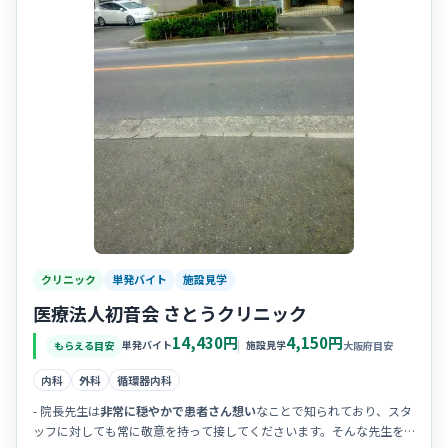
クリニック
単発バイト
施設見学
医療法人初音会 さとうクリニック
14,430円
4,150円
単発バイト
施設見学
もらえる目安
大阪府目安
内科
外科
循環器内科
- 院長先生は
非常に穏やかで患者さん想い
なことで知られており、スタ
ッフに対しても常に敬意を持って接してくださいます。そんな先生を