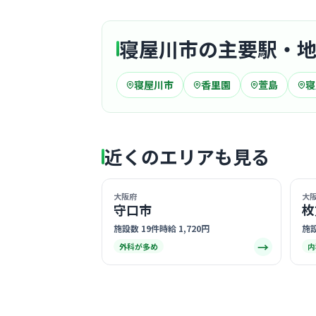
寝屋川市の主要駅・
寝屋川市
香里園
萱島
寝
近くのエリアも見る
大阪府
大
守口市
枚
施設数 19件
時給 1,720円
施設
→
外科が多め
内