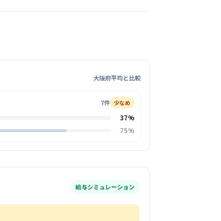
和敬会寝屋川南病院
川市駅周辺
ひとりとじっくり向き合うことを大切にする、
した温かい病院です。
る
大阪府平均と比較
この周辺の募集を確認 →
7件
少なめ
37%
気になる
75%
整形外科リウマチクリニック
川市駅周辺
整形外科
+
1
給与シミュレーション
した「かかりつけ医」として、患者様とのコミ
ョンを大切にする温かい雰囲気です。
る