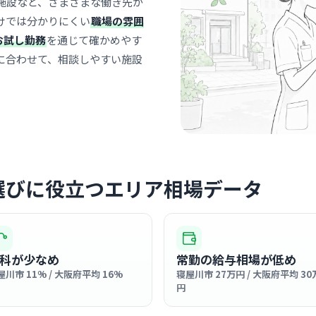
施設など、さまざまな働き先が
寝屋
最寄り
けでは分かりにくい
職場の雰囲
お試し勤務
を通じて確かめやす
スタッフ間
は周囲がサ
に合わせて、相談しやすい施設
… 詳しく見
病院
上山病院
選びに役立つエリア相場データ
社会医療法人山
寝屋
最寄り
診療科
リハ
病院母体な
科が少なめ
常勤の給与相場が低め
多職種連携
屋川市 11% / 大阪府平均 16%
寝屋川市 27万円 / 大阪府平均 30
ながら一丸
… 詳しく見
円