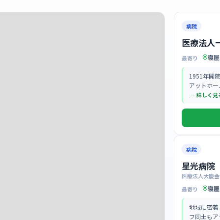
病院
医療法人
寝屋
最寄り
1951年
アットホー
… 詳しく見
病院
星光病院
医療法人大慶会
寝屋
最寄り
地域に密着
フ同士もア