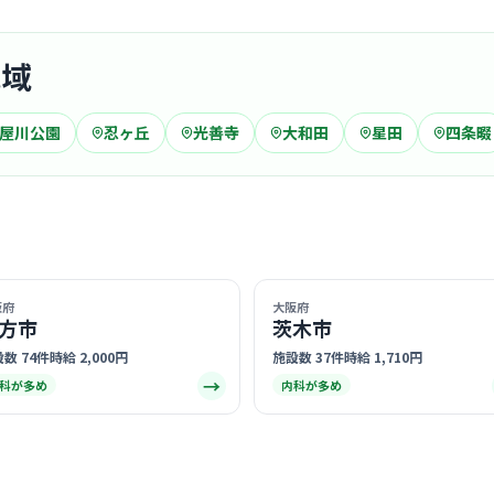
病院
地域
小松病院
医療法人協仁会
屋川公園
忍ヶ丘
光善寺
大和田
星田
四条畷
寝屋
最寄り
地域に根ざ
ッフ同士が
ムで、職種
… 詳しく見
場です。
阪府
大阪府
方市
茨木市
数 74件
時給 2,000円
施設数 37件
時給 1,710円
クリニック
→
科が多め
内科が多め
クリニッ
医療法人協仁会
寝屋
最寄り
診療科
腎臓