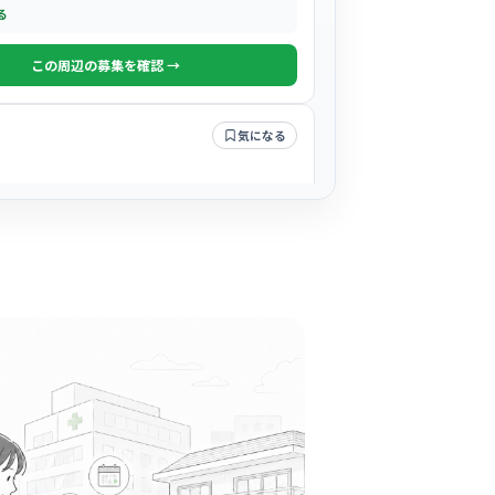
る
この周辺の募集を確認 →
気になる
川市駅周辺
8割がママさんナースで構成されており、お互い
文化が根付いています。お子様の急な発熱時な
互い様」という温かな声掛けが飛び交う、子育
る
しい職場で…
この周辺の募集を確認 →
気になる
弘会