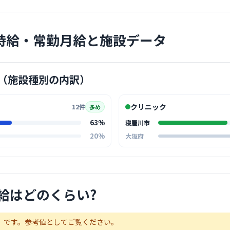
医療法人
寝屋
最寄り
時給・常勤月給と施設データ
患者様一人
地域に根ざ
… 詳しく見
（施設種別の内訳）
クリニック
12件
多め
63%
寝屋川市
クリニック
20%
大阪府
かねしろ
医療法人秀浩会
寝屋
最寄り
診療科
外科
給はどのくらい?
地域に根ざ
ュニケーシ
… 詳しく見
）です。参考値としてご覧ください。