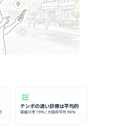
川市駅周辺
のコミュニケーションが活発で、困ったときに
ポートしてくれる温かい職場です。
る
この周辺の募集を確認 →
気になる
弘会
川市駅周辺
ビリテーション科
訪問看護
らではの強みを活かし、医師やリハビリ職との
テンポの速い診療は平均的
が非常に活発で、スタッフ同士が声を掛け合い
万
寝屋川市 79% / 大阪府平均 96%
となって利用者様を支える活気ある職場です。
る
この周辺の募集を確認 →