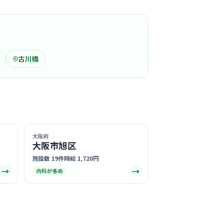
気になる
古川橋
川市駅周辺
した基幹病院として長年親しまれており、スタ
下の名前で呼び合うこともあるほどアットホー
の垣根を超えたチームワークの良さが自慢の職
る
この周辺の募集を確認 →
大阪府
大阪市旭区
施設数 19件
時給 1,720円
気になる
→
→
内科が多め
クこまつ
川市駅周辺
内科