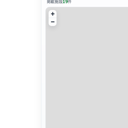
19
掲載施設
件
+
−