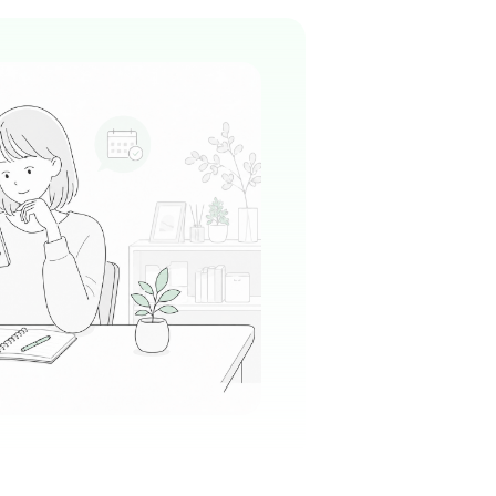
でアットホームな雰囲気があり、患者様一人ひ
深い信頼関係を築ける環境です。
る
この周辺の募集を確認 →
気になる
かり病院
園駅周辺
に長く親しまれている病院で、患者様一人ひと
向き合えるアットホームな雰囲気が魅力です。
はじめ、穏やかなスタッフが多いと評判の職場
る
この周辺の募集を確認 →
気になる