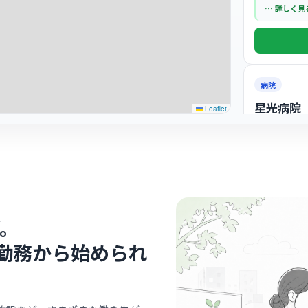
… 詳しく見
病院
星光病院
Leaflet
医療法人大慶会
寝屋
最寄り
看護師の約
に助け合う
どでも「お
… 詳しく見
て世代に優
。
勤務から始められ
病院
上山病院
社会医療法人山