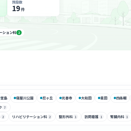
施設数
19
件
ーション科
2
萱島
寝屋川公園
忍ヶ丘
光善寺
大和田
星田
四条畷
ク
7
科
リハビリテーション科
整形外科
訪問看護
腎臓内科
2
2
1
1
1