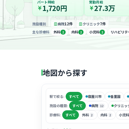
パート時給
常勤月給
1,720円
27.3万
12件
7件
施設種別
病院
クリニック
主な診療科
外科
内科
小児科
リハビリテ
2
2
2
地図から探す
駅で絞る:
すべて
寝屋川市
香里園
施設の種類:
すべて
病院
クリニッ
12
診療科:
すべて
外科
内科
小児
2
2