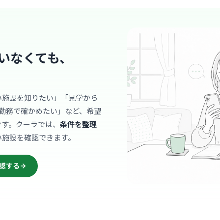
地域密着型
とりと長く
… 詳しく見
いなくても、
病院
い施設を知りたい」「見学から
寝屋川ひ
勤務で確かめたい」など、希望
医療法人全心会
です。クーラでは、
条件を整理
香里
最寄り
い施設を確認できます。
地域の方々
りと丁寧に
看護部長を
… 詳しく見
認する
ですよ。
病院