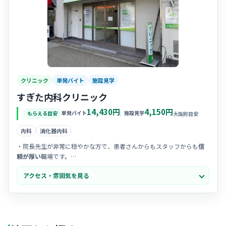
クリニック
単発バイト
施設見学
すぎた内科クリニック
14,430円
4,150円
単発バイト
施設見学
もらえる目安
大阪府目安
内科
消化器内科
・院長先生が非常に穏やかな方で、患者さんからもスタッフからも
信
頼が厚い
職場です。
・スタッフ同士のコミュニケーションが活発で、
相談しやすい温かな
アクセス・雰囲気を見る
空気感があります。
・院内は清掃が行き届き、
清潔で開放感
のある、働き心地の良い空間
が広がっています。