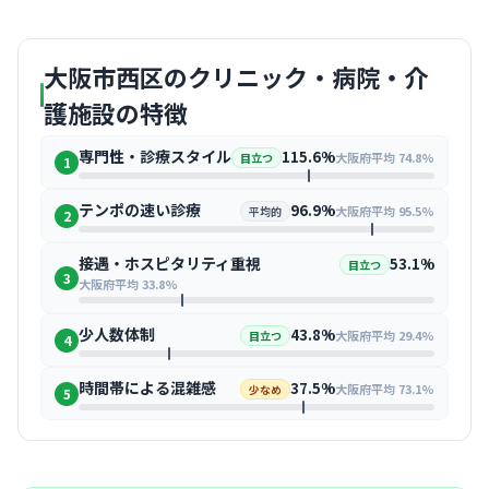
大阪市西区のクリニック・病院・介
護施設の特徴
専門性・診療スタイル
115.6%
大阪府平均 74.8%
目立つ
1
テンポの速い診療
96.9%
大阪府平均 95.5%
平均的
2
接遇・ホスピタリティ重視
53.1%
目立つ
3
大阪府平均 33.8%
少人数体制
43.8%
大阪府平均 29.4%
目立つ
4
時間帯による混雑感
37.5%
大阪府平均 73.1%
少なめ
5