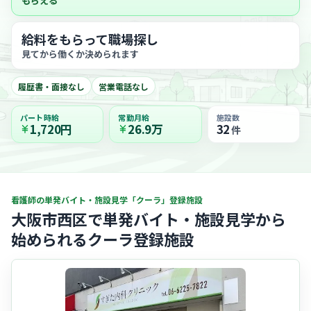
もらえる
給料をもらって職場探し
見てから働くか決められます
履歴書・面接なし
営業電話なし
パート時給
常勤月給
施設数
1,720円
26.9万
32
件
看護師の単発バイト・施設見学「クーラ」登録施設
大阪市西区で単発バイト・施設見学から
始められるクーラ登録施設