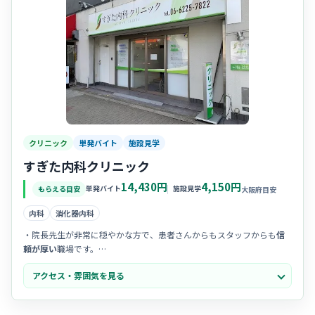
クリニック
単発バイト
施設見学
すぎた内科クリニック
14,430円
4,150円
単発バイト
施設見学
もらえる目安
大阪府目安
内科
消化器内科
・院長先生が非常に穏やかな方で、患者さんからもスタッフからも
信
頼が厚い
職場です。
・スタッフ同士のコミュニケーションが活発で、
相談しやすい温かな
アクセス・雰囲気を見る
空気感があります。
・院内は清掃が行き届き、
清潔で開放感
のある、働き心地の良い空間
が広がっています。