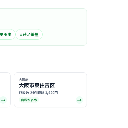
この周辺の募集を確認 →
気になる
人科
里玉出
萩ノ茶屋
町駅周辺
人科
先生を中心とした、地域に根ざした「女性のか
」として非常に温かみのある雰囲気です。
る
大阪府
大阪市東住吉区
この周辺の募集を確認 →
施設数 24件
時給 1,920円
→
→
内科が多め
気になる
ニック
坂駅周辺