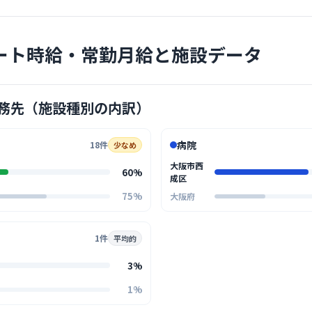
森整形外
岸里
最寄り
ート時給・常勤月給と施設データ
診療科
外科
地域密着型
様も多く、
務先（施設種別の内訳）
… 詳しく見
病院
18件
少なめ
大阪市西
60%
成区
クリニック
75%
大阪府
医療法人 
花園
最寄り
1件
平均的
診療科
内科
3%
長年、地域
1%
タッフと患
囲気が魅力
… 詳しく見