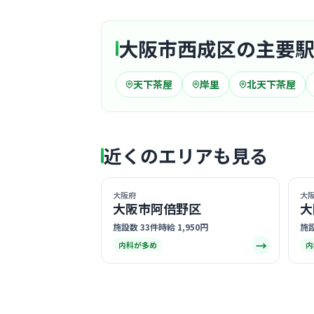
大阪市西成区の主要
天下茶屋
岸里
北天下茶屋
近くのエリアも見る
大阪府
大
大阪市阿倍野区
大
施設数 33件
時給 1,950円
施設
→
内科が多め
内