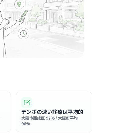
町駅周辺
り「思いやりの心」を最優先にしている職場で
フ同士が自然と声を掛け合い、助け合う文化が
ように根付いている、とてもアットホームな雰
る
。
この周辺の募集を確認 →
気になる
内科
駅周辺
消化器内科
テンポの速い診療は平均的
した「かかりつけ医」として、アットホームで
均
大阪市西成区 97% / 大阪府平均
気が魅力のクリニックです。
96%
る