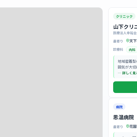
クリニック
山下クリ
医療法人幸裕会
天下
最寄り
診療科
内科
地域密着型
囲気が大切
… 詳しく見
病院
思温病院
花園
最寄り