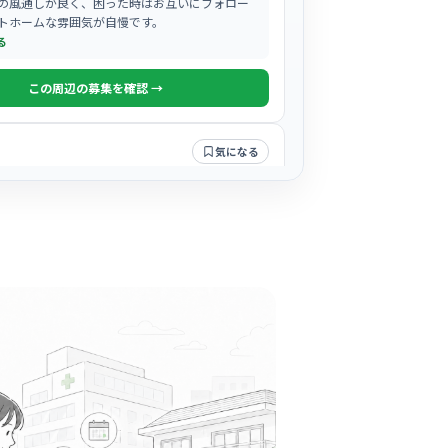
の風通しが良く、困った時はお互いにフォロー
トホームな雰囲気が自慢です。
る
この周辺の募集を確認 →
気になる
がわ医療福祉生活協同組合 西成民主
下茶屋駅周辺
士が「さん」付けで呼び合うようなフラットで
気があり、中途入職の方もすぐに馴染める温か
す。
る
この周辺の募集を確認 →
気になる