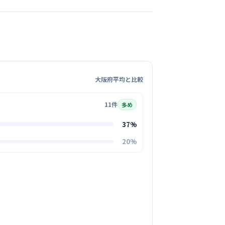
科
玉出駅周辺
整形外科
+
1
の温かなクリニックで、長年通われている患者
会話が弾むアットホームな雰囲気です。
大阪府平均と比較
る
11件
多め
この周辺の募集を確認 →
37%
気になる
20%
橋本医院
町駅周辺
外科
+
2
の「かかりつけ医」として親しまれており、ス
者さんの距離が近く、笑顔の絶えない温かい雰
です。
る