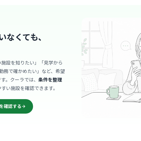
「下町の灯
方まで幅広
… 詳しく見
いなくても、
病院
い施設を知りたい」「見学から
浦上病院
勤務で確かめたい」など、希望
医療法人生樹会
です。クーラでは、
条件を整理
今船
最寄り
やすい施設を確認できます。
看護師同士
っても周囲
ブランクが
… 詳しく見
を確認する
すいです。
クリニック