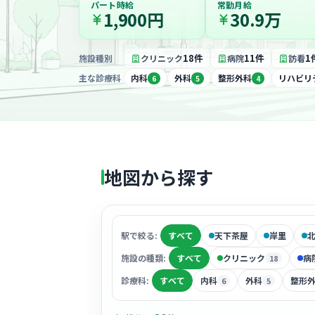
パート時給
常勤月給
1,900円
30.9万
18件
11件
1
施設種別
クリニック
病院
訪看
主な診療科
内科
外科
整形外科
リハビリ
6
5
4
地図から探す
駅で絞る:
すべて
天下茶屋
岸里
施設の種類:
すべて
クリニック
病
18
診療科:
すべて
内科
外科
整形
6
5