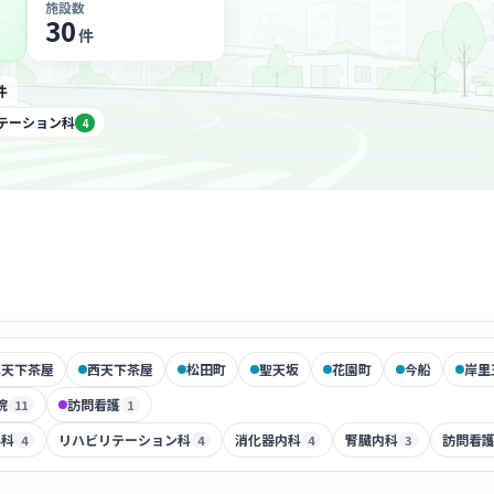
施設数
30
件
件
テーション科
4
北天下茶屋
西天下茶屋
松田町
聖天坂
花園町
今船
岸里
院
訪問看護
11
1
外科
リハビリテーション科
消化器内科
腎臓内科
訪問看
4
4
4
3