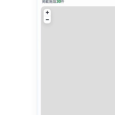
30
掲載施設
件
+
−