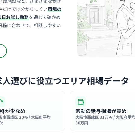
介護施設など、さまざまな働き
思温病院
件だけでは分かりにくい
職場の
医療法人嘉健会
1日お試し勤務
を通じて確かめ
花園
最寄り
日程に合わせて、相談しやすい
病院名の通
す。スタッ
当たり前の
… 詳しく見
囲気ですよ
クリニック
求人選びに役立つエリア相場データ
田中胃腸
岸里
最寄り
診療科
内科
科が少なめ
常勤の給与相場が高め
地域に根ざ
阪市西成区 20% / 大阪府平均
大阪市西成区 31万円 / 大阪府平
温かい雰囲
7%
30万円
… 詳しく見