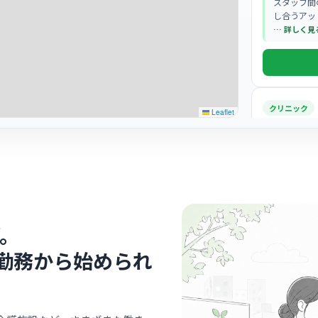
スタッフ間
し合うアッ
… 詳しく見
クリニック
Leaflet
大阪きづ
診療所
西天
最寄り
スタッフ同
明るい雰囲
さがありま
… 詳しく見
。
勤務から始められ
病院