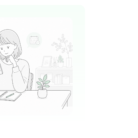
台」のような存在として、お子様からご高齢の
い世代に親しまれている温かい職場です。
る
この周辺の募集を確認 →
気になる
駅周辺
のチームワークが抜群で、分からないことがあ
の先輩たちが優しくフォローしてくれるため、
ある方や新しい環境に不安がある方も馴染みや
る
この周辺の募集を確認 →
気になる