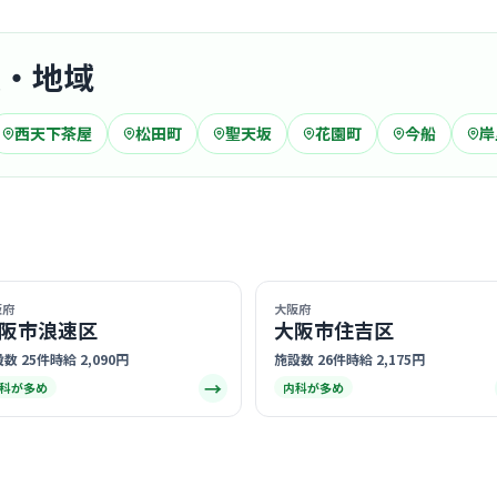
駅・地域
クリニック
猪木産婦
西天下茶屋
松田町
聖天坂
花園町
今船
岸
花園
最寄り
診療科
産婦
女性の院長
かりつけ医
… 詳しく見
阪府
大阪府
阪市浪速区
大阪市住吉区
数 25件
時給 2,090円
施設数 26件
時給 2,175円
→
科が多め
内科が多め
クリニック
浅野クリ
医療法人五常会
聖天
最寄り