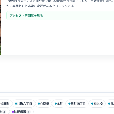
-
女性院長先生
による細やかで優しい配慮が行き届いており、患者様からはも
かい雰囲気」と非常に定評があるクリニックです。
-
スタッフ同士のコミュニケーション
が活発で、お互いに助け合う文化が根付
アクセス・雰囲気を見る
新しく入職される方もすぐに馴染める環境が整っています。
- 院内は白を基調とした
明るく開放的なデザイン
で、ホテルのような落ち着い
ため、穏やかな気持ちで看護業務に専念できます。
松屋町
谷町六丁目
心斎橋
本町
谷町四丁目
四ツ橋
日
院
訪問看護
4
1