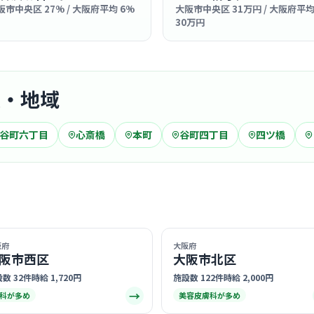
阪市中央区 27% / 大阪府平均 6%
大阪市中央区 31万円 / 大阪府平
診療科
眼科
30万円
在籍してい
らの信頼が
ームワーク
… 詳しく見
駅・地域
谷町六丁目
心斎橋
本町
谷町四丁目
四ツ橋
クリニック
医療法人
長堀
最寄り
診療科
美容
ホテルのよ
阪府
大阪府
ろん、働く
阪市西区
大阪市北区
ています。
… 詳しく見
数 32件
時給 1,720円
施設数 122件
時給 2,000円
→
科が多め
美容皮膚科が多め