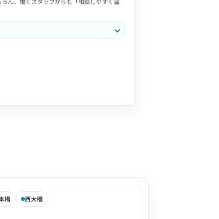
ちろん、働くスタッフからも「相談しやすく温
いています。和気あいあいとした空気感の中で、
た空間です。患者様もリラックスして来院される
本橋
西大橋