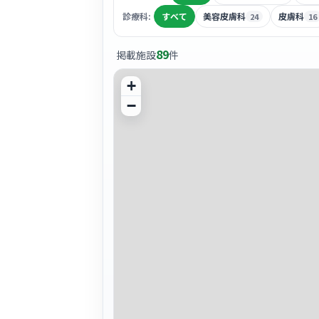
診療科:
すべて
美容皮膚科
皮膚科
24
16
89
掲載施設
件
+
−