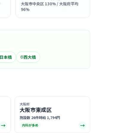
均
大阪市中央区 130% / 大阪府平均
96%
るスタッフさんは「親切で優しい」と患者様か
厚く、困ったときも互いに助け合える温かなチ
がある職場です。
る
この周辺の募集を確認 →
日本橋
西大橋
気になる
 みつもとレディースクリニック
橋駅周辺
皮膚科
産婦人科
+
1
うな美しく清潔感のある内装で、患者様はもち
大阪府
スタッフも日々心穏やかに過ごせる環境が整っ
大阪市東成区
る
施設数 26件
時給 1,794円
→
→
内科が多め
この周辺の募集を確認 →