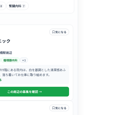
腎臓内科
8
7
気になる
ニック
橋駅周辺
循環器内科
+
1
の9階にある院内は、白を基調とした清潔感あふ
、落ち着いてお仕事に取り組めます。
る
この周辺の募集を確認 →
気になる