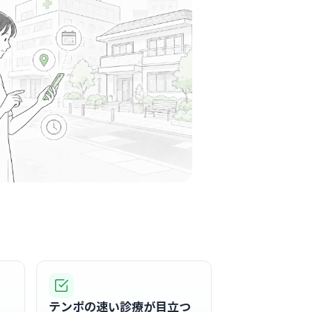
この周辺の募集を確認 →
気になる
ニック
橋駅周辺
・人間ドック
に移転した院内は、まるで高級ホテルのような清潔
れた内装が特徴で、毎日気持ちよく勤務できる
る
この周辺の募集を確認 →
気になる
斉藤眼科
テンポの速い診療が目立つ
本町駅周辺