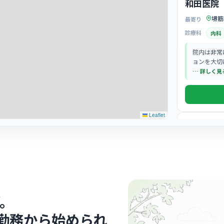
和田医院
堺筋
最寄り
診療科
内科
院内は非常
ョンを大切
… 詳しく見
Leaflet
クリニック
長堀橋ク
長堀
最寄り
診療科
腎臓
透析を主軸
。
り、落ち着
… 詳しく見
勤務から始められ