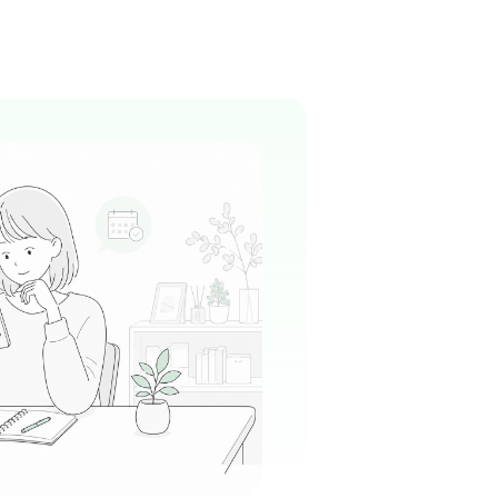
気になる
法人オリエンタル労働衛生協会大阪
本町駅周辺
士のコミュニケーションが活発で、明るく活気
気の中で働けます。
る
この周辺の募集を確認 →
気になる
 こころのクリニック和
本町駅周辺
精神科