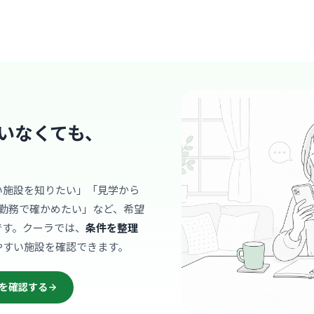
クリニック
一般社団
支部
堺筋
最寄り
スタッフ同
いなくても、
のある雰囲
… 詳しく見
い施設を知りたい」「見学から
勤務で確かめたい」など、希望
クリニック
です。クーラでは、
条件を整理
やすい施設を確認できます。
医療法人
堺筋
最寄り
を確認する
診療科
内科