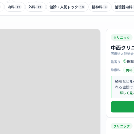
内科
外科
健診・人間ドック
精神科
循環器内科
13
13
10
9
クリニック
中西クリ
医療法人健浩会
長堀
最寄り
診療科
内科
綺麗なビル
れる空間で
… 詳しく見
クリニック