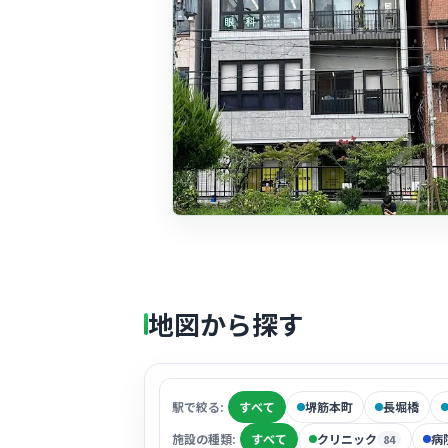
地図から探す
駅で絞る:
すべて
堺筋本町
長堀橋
施設の種類:
すべて
クリニック
病
84