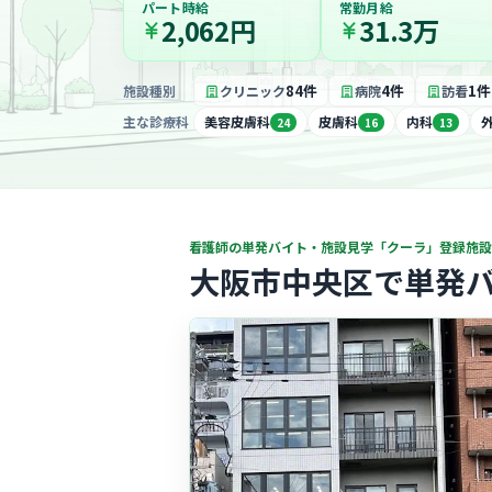
パート時給
常勤月給
2,062円
31.3万
84件
4件
1件
施設種別
クリニック
病院
訪看
主な診療科
美容皮膚科
皮膚科
内科
24
16
13
看護師の単発バイト・施設見学「クーラ」登録施設
大阪市中央区で単発