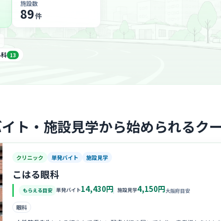
施設数
89
件
外科
13
バイト・施設見学から始められるク
クリニック
単発バイト
施設見学
こはる眼科
14,430円
4,150円
単発バイト
施設見学
もらえる目安
大阪府目安
眼科