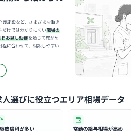
介護施設など、さまざまな働き
クリニック
件だけでは分かりにくい
職場の
福慈クリ
1日お試し勤務
を通じて確かめ
医療法人福慈会
日程に合わせて、相談しやすい
長堀
最寄り
診療科
健診
2018年
感と洗練さ
空間です。
… 詳しく見
求人選びに役立つエリア相場データ
クリニック
堺筋本町
容皮膚科が多い
常勤の給与相場が高め
堺筋
最寄り