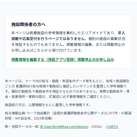
施設関係者の方へ
本ページは医療施設の参考情報を集約したエリアガイドであり、
求人
掲載や応募受付を行うページではありません
。個別の施設の募集状況
を保証するものでもありません。掲載情報の編集、または掲載停止の
お申し込みはこちらから受け付けています。
掲載情報を編集する（施設アプリ登録）
掲載停止のお申し込み
本ページは、クーラ内の給与・勤務・希望条件データ等をもとに、地域×施設種別
ごとの 看護師向け給与相場や勤務前に確認したいポイントを整理した参考情報で
す。個別の勤務先 や勤務条件を保証するものではありません。実際の勤務条件・賃
金・就業場所・業務内容は、 応募前に必ず最新情報をご確認ください。
施設紹介文は、公開情報をもとに整理した参考情報です。
給与情報出典: クーラ独自集計（全国の看護師勤務条件公開データ23,977件・47都道
府県・947自治体、2025年収集）
駅・地図データの一部:
© OpenStreetMap contributors
（ODbL） /
CARTO