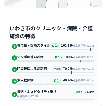
いわき市のクリニック・病院・介護
施設の特徴
専門性・診療スタイル
102.1%
福島県平均 97.1%
目立つ
1
テンポの速い診療
100%
福島県平均 84.3%
目立つ
2
時間帯による混雑感
70.2%
福島県平均 72.1%
平均的
3
少人数体制
40.4%
福島県平均 37.1%
目立つ
4
接遇・ホスピタリティ重視
21.3%
目立つ
5
福島県平均 17.1%