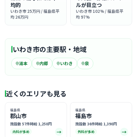
均的
ルが目立つ
いわき市 25万円 / 福島県平
いわき市 102% / 福島県平
均 26万円
均 97%
いわき市の主要駅・地域
湯本
内郷
いわき
泉
近くのエリアも見る
福島県
福島県
郡山市
福島市
施設数 57件
時給 1,250円
施設数 36件
時給 1,390円
→
→
内科が多め
外科が多め