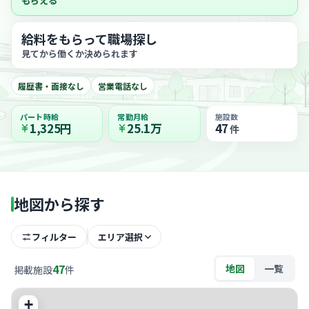
もらえる
給料をもらって職場探し
見てから働くか決められます
履歴書・面接なし
営業電話なし
パート時給
常勤月給
施設数
1,325円
25.1万
47
件
地図から探す
フィルター
エリア選択
47
地図
一覧
掲載施設
件
+