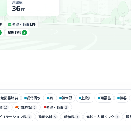
施設数
36
件
件
1件
老健・特養
整形外科
5
術館図書館前
岩代清水
泉
笹木野
上松川
南福島
笹谷
院
介護施設
老健・特養
12
1
1
ビリテーション科
整形外科
精神科
健診・人間ドック
眼
7
5
3
2