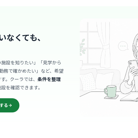
曽根
最寄り
診療科
内科
地域に根差
いなくても、
が近く和や
… 詳しく見
い施設を知りたい」「見学から
勤務で確かめたい」など、希望
クリニック
です。クーラでは、
条件を整理
新浜町脳
施設を確認できます。
曽根
最寄り
診療科
内科
する
2024年
ニックで、
… 詳しく見