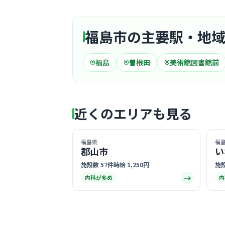
福島市の主要駅・地
福島
曽根田
美術館図書館前
近くのエリアも見る
福島県
福
郡山市
い
施設数 57件
時給 1,250円
施設
→
内科が多め
内