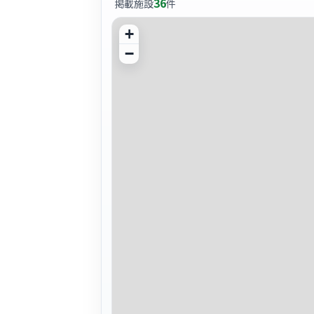
36
掲載施設
件
+
−