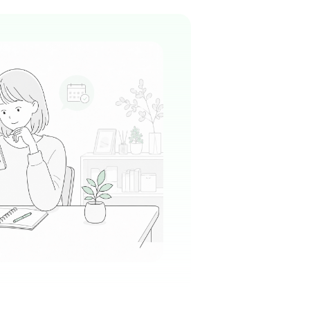
田駅周辺
外科
+
1
したクリニックで、スタッフと患者さんの距離
かな雰囲気が魅力です。
る
この周辺の募集を確認 →
気になる
神経外科・内科クリニック
田駅周辺
外科
+
1
5月に開院したばかりの新しく清潔感あふれるクリ
明るくモダンな内装が魅力です。
る