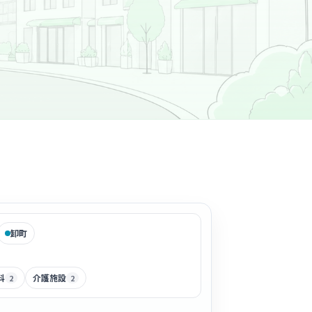
卸町
科
介護施設
2
2