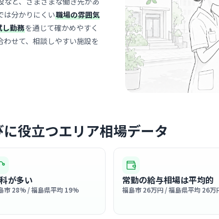
設など、さまざまな働き先があ
クリニック
では分かりにくい
職場の雰囲気
堀切眼科
試し勤務
を通じて確かめやすく
合わせて、相談しやすい施設を
福島
最寄り
診療科
眼科
地元の方々
で、患者さ
です。
… 詳しく見
びに役立つエリア相場データ
クリニック
しおや眼
科が多い
常勤の給与相場は平均的
福島
最寄り
島市 28% / 福島県平均 19%
福島市 26万円 / 福島県平均 26万
診療科
眼科
院長先生を