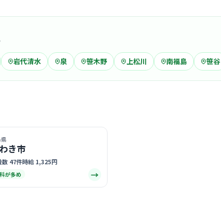
がけている
… 詳しく見
域
岩代清水
泉
笹木野
上松川
南福島
笹谷
クリニック
さとう胃
曽根
最寄り
診療科
内科
患者さんの
島県
差したアッ
わき市
… 詳しく見
数 47件
時給 1,325円
→
科が多め
クリニック
なかむら