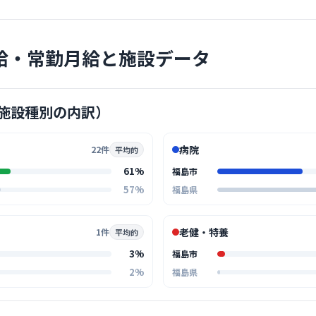
給・常勤月給と施設データ
病院
大原綜合
一般財団法人大
施設種別の内訳）
福島
最寄り
診療科
健診
病院
22件
平均的
130年以
61%
福島市
「大原さん
… 詳しく見
57%
福島県
老健・特養
1件
平均的
3%
福島市
病院
2%
福島県
福島寿光
医療法人五光会