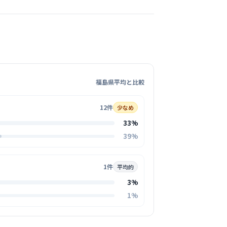
この周辺の募集を確認 →
気になる
病院
原記念財団
駅周辺
福島県平均と比較
・人間ドック
12件
少なめ
上の長い歴史を誇る病院で、地域住民の方々から
33%
」と親しまれる厚い信頼があります。
る
39%
この周辺の募集を確認 →
1件
平均的
3%
気になる
1%
会病院