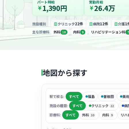
パート時給
常勤月給
1,390円
26.4万
22件
12件
1
施設種別
クリニック
病院
介護
主な診療科
外科
内科
リハビリテーション科
10
9
7
地図から探す
駅で絞る:
すべて
福島
曽根田
美
施設の種類:
すべて
クリニック
病
22
診療科:
すべて
外科
内科
リハ
10
9