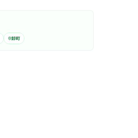
、とても穏やかな雰囲気の職場です。
る
この周辺の募集を確認 →
卸町
気になる
腸科クリニック
田駅周辺
外科
+
1
話を丁寧に聞く先生の人柄が人気で、地域に根
トホームな雰囲気です。
る
この周辺の募集を確認 →
気になる
外科内科クリニック