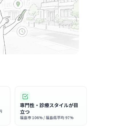
気になる
駅周辺
に長く愛されている地域密着型のクリニック
んとの温かい交流を大切にする穏やかな雰囲気
る
この周辺の募集を確認 →
気になる
科
専門性・診療スタイルが目
駅周辺
立つ
円
福島市 106% / 福島県平均 97%
はじめ、スタッフ全員が笑顔で丁寧な対応を心