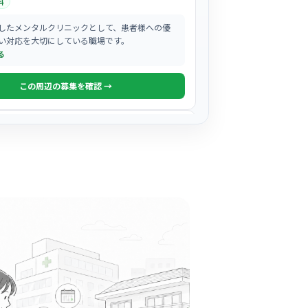
科
したメンタルクリニックとして、患者様への優
い対応を大切にしている職場です。
る
この周辺の募集を確認 →
気になる
ABCクリニック新妻産婦人科
田駅周辺
人科
開院以来、地域に根ざしたアットホームな雰囲
様一人ひとりに寄り添う看護を大切にしていま
る
この周辺の募集を確認 →