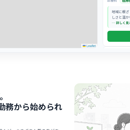
診療科
精神
地域に根ざ
しさと温か
… 詳しく見
Leaflet
クリニック
医療法人 
曽根
最寄り
診療科
産婦
。
昭和初期の
気で、患者
勤務から始められ
す。
… 詳しく見