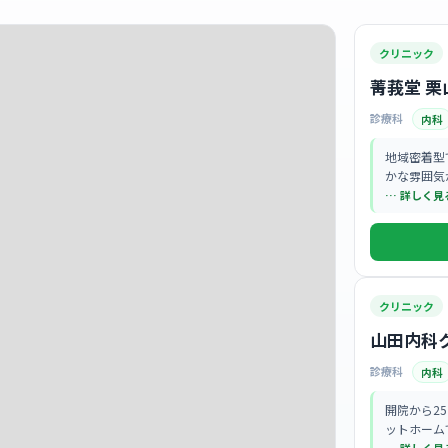
クリニック
菁莪堂 栗
診療科
内科
地域密着型
かな雰囲気
… 詳しく見
クリニック
山田内科
診療科
内科
開院から2
ットホーム
の距離が近