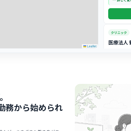
… 詳しく見
います。
クリニック
医療法人
Leaflet
診療科
内科
患者様お一
いる、温か
… 詳しく見
。
勤務から始められ
病院
今泉西病
医療法人明信会
診療科
腎臓