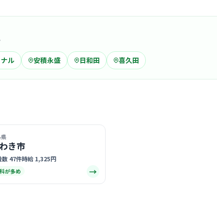
クリニック
域
社会医療
ころクリ
郡山
ミナル
安積永盛
日和田
喜久田
最寄り
診療科
内科
心のケアを
いた空気感
す。
… 詳しく見
島県
わき市
数 47件
時給 1,325円
病院
→
科が多め
一般財団
郡山
最寄り
「人間を愛