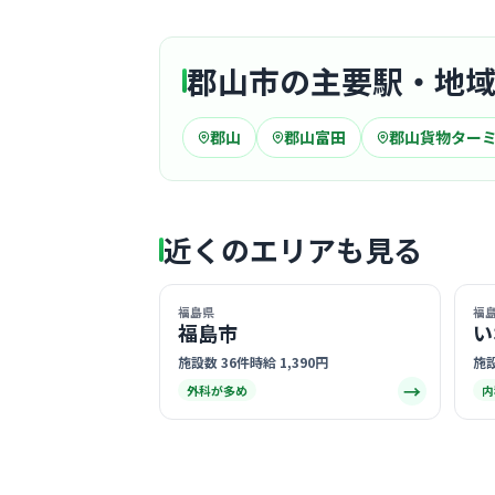
郡山市の主要駅・地
郡山
郡山富田
郡山貨物ター
近くのエリアも見る
福島県
福
福島市
い
施設数 36件
時給 1,390円
施設
→
外科が多め
内