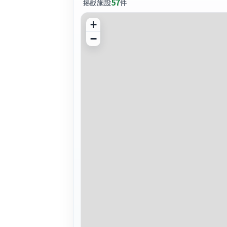
57
掲載施設
件
+
−