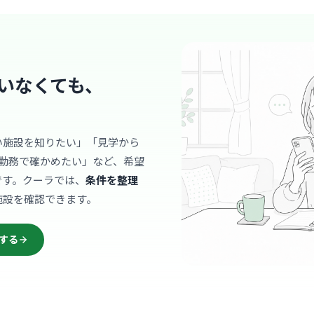
ある雰囲気
が魅力。
… 詳しく見
いなくても、
病院
一般財団
院
い施設を知りたい」「見学から
勤務で確かめたい」など、希望
郡山
最寄り
です。クーラでは、
条件を整理
「断らない
施設を確認できます。
キパキと動
実感があり
… 詳しく見
する
クリニック