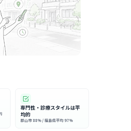
士の仲が良く、アットホームで穏やかな雰囲気
を越えたコミュニケーションが活発で、職種の
力し合っています。
る
この周辺の募集を確認 →
気になる
富田駅周辺
精神科
ムで温かい雰囲気が自慢の職場です。スタッフ
ュニケーションが活発で、困ったときにはお互
専門性・診療スタイルは平
う文化が根付いています。
る
均的
円
郡山市 88% / 福島県平均 97%
この周辺の募集を確認 →