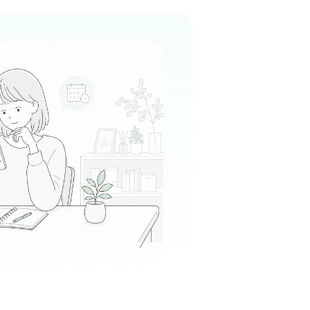
です。多忙な中でも声を掛け合うチームワーク
る
この周辺の募集を確認 →
気になる
法人太田綜合病院附属太田西ノ内病
富田駅周辺
救急」を実践しているため、スタッフ全員がテ
く非常に活気ある現場です。忙しさの中にも充
ますね。
る
この周辺の募集を確認 →
気になる