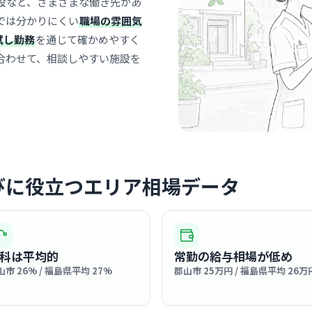
設など、さまざまな働き先があ
では分かりにくい
職場の雰囲気
スタッフ同
試し勤務
を通じて確かめやすく
です。部署
垣根なく協
… 詳しく見
合わせて、相談しやすい施設を
病院
朝日病院
医療法人創流会
びに役立つエリア相場データ
郡山
最寄り
診療科
内科
アットホー
同士のコミ
科は平均的
常勤の給与相場が低め
いに助け合
… 詳しく見
山市 26% / 福島県平均 27%
郡山市 25万円 / 福島県平均 26万