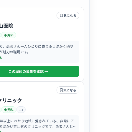
気になる
山医院
小児科
で、患者さん一人ひとりに寄り添う温かく穏や
が魅力の職場です。
る
この周辺の募集を確認 →
気になる
クリニック
小児科
+
1
5年以上にわたり地域に愛されている、非常にア
で温かい雰囲気のクリニックです。患者さんと
く、一人ひとりに寄り添った看護を大切にして