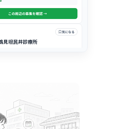
る
この周辺の募集を確認 →
気になる
 鶴見坦民井診療所
外科
+
1
人おひとりの悩みに寄り添う姿勢を大切にして
な雰囲気の診療所です。
る
この周辺の募集を確認 →
気になる
院
内科