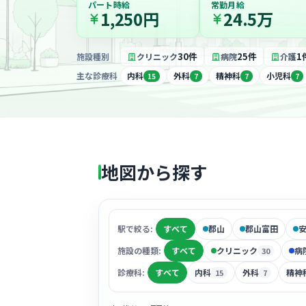
パート時給
常勤月給
1,250円
24.5万
30件
25件
1
施設種別
クリニック
病院
介護
主な診療科
内科
外科
精神科
小児科
15
7
7
7
地図から探す
駅で絞る:
すべて
郡山
郡山富田
施設の種類:
すべて
クリニック
病
30
診療科:
すべて
内科
外科
精神
15
7