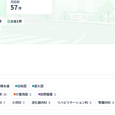
施設数
57
件
件
1件
訪看
安積永盛
日和田
喜久田
院
介護施設
訪問看護
25
1
1
科
小児科
消化器内科
リハビリテーション科
腎臓内科
7
7
5
5
4