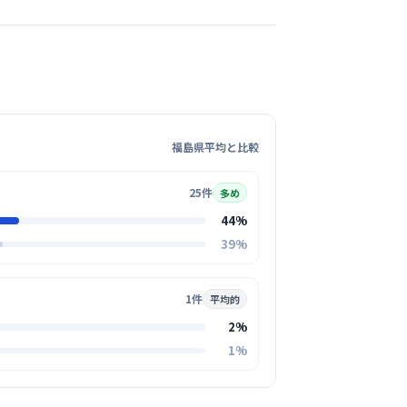
科クリニック
消化器内科
の対話を大切にするアットホームな空間で、ス
さんも常に笑顔で接してくれる、非常に温かい
場です。
る
この周辺の募集を確認 →
福島県平均と比較
25件
多め
気になる
44%
病院
39%
ムで非常に温かい雰囲気があり、部署の垣根を
同士が名前で呼び合うような親しみやすさがあ
1件
平均的
る
2%
この周辺の募集を確認 →
1%
気になる