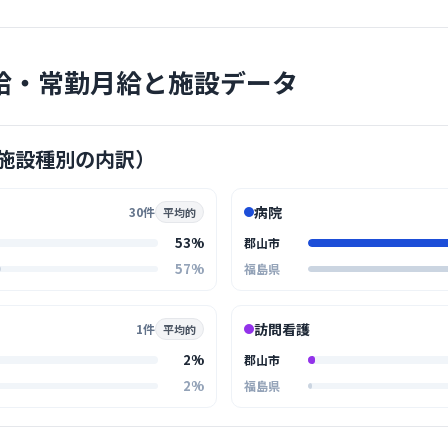
せいの内
診療科
内科
患者さんと
給・常勤月給と施設データ
タッフの皆
雰囲気の職
… 詳しく見
施設種別の内訳）
病院
30件
平均的
病院
53%
郡山市
桑野協立
57%
福島県
アットホー
越えて職員
訪問看護
1件
平均的
ります。
… 詳しく見
2%
郡山市
2%
福島県
クリニック