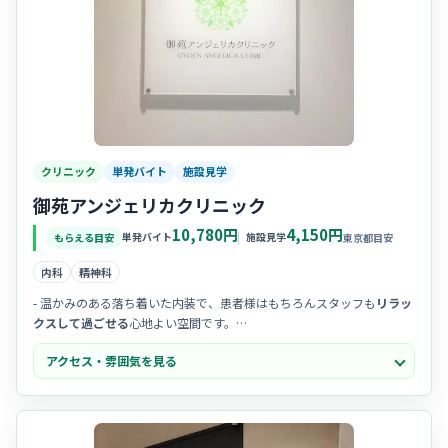
クリニック
単発バイト
施設見学
御苑アンジェリカクリニック
10,780円
4,150円
単発バイト
施設見学
もらえる目安
東京都目安
内科
精神科
- 温かみのある落ち着いた内装で、患者様はもちろんスタッフも
リラッ
クスして過ごせる
心地よい空間です。
- スタッフ間のチームワークが良く、
アットホームで相談しやすい
雰囲
アクセス・雰囲気を見る
気なので、新しい環境でも馴染みやすいですよ。
- 一人ひとりの患者様とじっくり向き合う姿勢を大切にしており、
心の
通った丁寧な看護
を志す方に最適です。