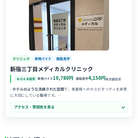
クリニック
単発バイト
施設見学
新宿三丁目メディカルクリニック
10,780円
4,150円
単発バイト
施設見学
もらえる目安
東京都目安
-
ホテルのような洗練された空間
で、患者様へのホスピタリティを非常
に大切にしている職場です。
- 20代から30代のスタッフが中心となって、
チームワーク
を重視しなが
アクセス・雰囲気を見る
ら明るく元気に活躍されています。
- 看護師が受付から施術まで一貫して担当することもあり、一人ひとり
の患者様と丁寧に関わることができます。