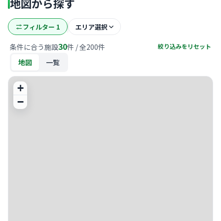
地図から探す
フィルター
1
エリア選択
30
条件に合う施設
件 / 全
200
件
絞り込みをリセット
地図
一覧
+
−