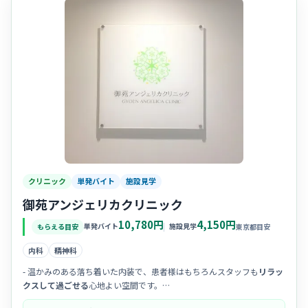
クリニック
単発バイト
施設見学
御苑アンジェリカクリニック
10,780円
4,150円
単発バイト
施設見学
もらえる目安
東京都目安
内科
精神科
- 温かみのある落ち着いた内装で、患者様はもちろんスタッフも
リラッ
クスして過ごせる
心地よい空間です。
- スタッフ間のチームワークが良く、
アットホームで相談しやすい
雰囲