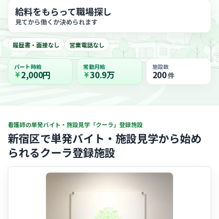
給料をもらって職場探し
見てから働くか決められます
履歴書・面接なし
営業電話なし
パート時給
常勤月給
施設数
2,000円
30.9万
200
件
看護師の単発バイト・施設見学「クーラ」登録施設
新宿区で単発バイト・施設見学から始め
られるクーラ登録施設