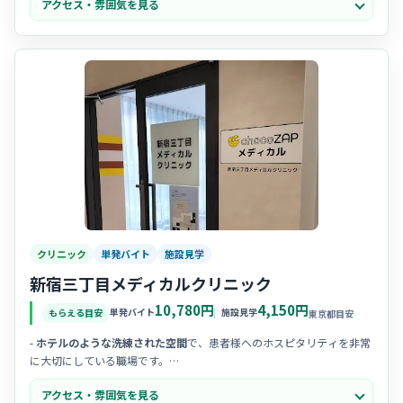
アクセス・雰囲気を見る
気なので、新しい環境でも馴染みやすいですよ。
- 一人ひとりの患者様とじっくり向き合う姿勢を大切にしており、
心の
通った丁寧な看護
を志す方に最適です。
クリニック
単発バイト
施設見学
新宿三丁目メディカルクリニック
10,780円
4,150円
単発バイト
施設見学
もらえる目安
東京都目安
-
ホテルのような洗練された空間
で、患者様へのホスピタリティを非常
に大切にしている職場です。
- 20代から30代のスタッフが中心となって、
チームワーク
を重視しなが
アクセス・雰囲気を見る
ら明るく元気に活躍されています。