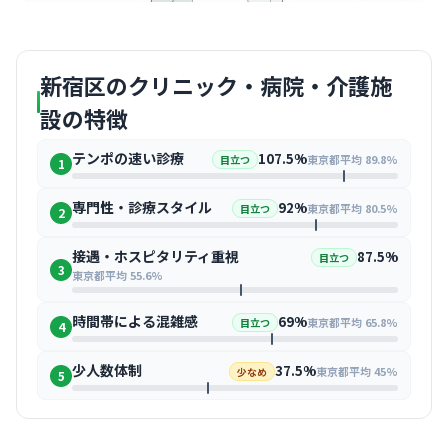
新宿区のクリニック・病院・介護施
設の特徴
テンポの速い診療
107.5%
東京都平均 89.8%
目立つ
1
専門性・診療スタイル
92%
東京都平均 80.5%
目立つ
2
接遇・ホスピタリティ重視
87.5%
目立つ
3
東京都平均 55.6%
時間帯による混雑感
69%
東京都平均 65.8%
目立つ
4
少人数体制
37.5%
東京都平均 45%
少なめ
5