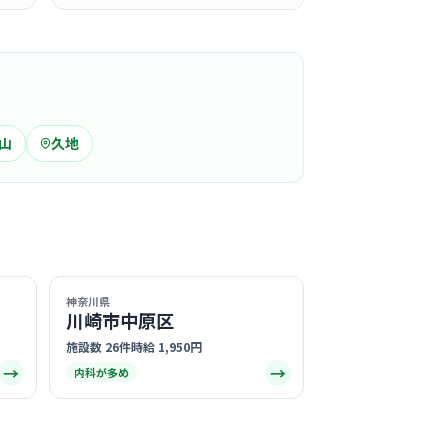
この周辺の募集を確認 →
気になる
老人ホーム フレンド神木
山
久地
神会
平駅周辺
施設
10名のユニット型特養で、利用者様一人ひとりに
家庭的でゆったりとした雰囲気が特徴です。
る
神奈川県
川崎市中原区
この周辺の募集を確認 →
施設数 26件
時給 1,950円
→
→
内科が多め
気になる
器科内科皮膚科