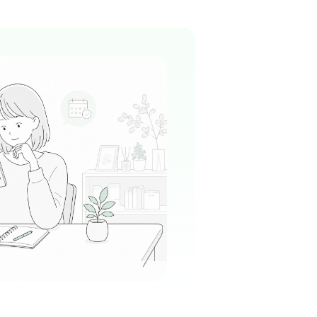
台駅周辺
皮膚科
+
1
院長先生と優しい女医さんがいらっしゃり、患
スタッフからも信頼の厚い環境です。
る
この周辺の募集を確認 →
気になる
っとり内科・消化器内科クリニック
プラーザ駅周辺
消化器内科
開院の比較的新しい施設で、清潔感がありモダンで
気のクリニックです。
る