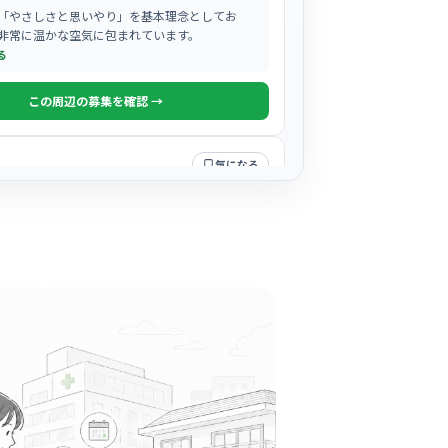
「やさしさと思いやり」を基本理念としてお
非常に温かな空気に包まれています。
る
この周辺の募集を確認 →
気になる
脳神経クリニック
駅周辺
「おもてなしの心」を大切にされており、患者
んスタッフに対しても穏やかで丁寧に接してく
。
る
この周辺の募集を確認 →
気になる