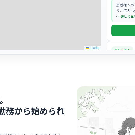
患者様への
り、院内は
… 詳しく見
Leaflet
クリニック
さぎぬま
鷺沼
最寄り
診療科
外科
院長先生は
様はもちろ
。
ださいます
… 詳しく見
勤務から始められ
クリニック