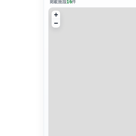
16
掲載施設
件
+
−