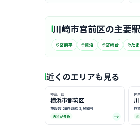
川崎市宮前区の主要
宮前平
鷺沼
宮崎台
たま
近くのエリアも見る
神奈川県
神
横浜市都筑区
川
施設数 26件
時給 1,950円
施設
→
内科が多め
内