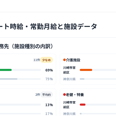
クリニック
ート時給・常勤月給と施設データ
ゆりかご
診療科
訪問
務先（施設種別の内訳）
「優しく、
常にアット
… 詳しく見
介護施設
11件
少なめ
川崎市宮
69%
前区
75%
神奈川県
クリニック
あおやぎ
老健・特養
2件
平均的
医療法人青葉宮
川崎市宮
13%
診療科
内科
前区
17%
神奈川県
「人を大事