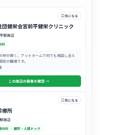
気になる
社団健栄会宮前平健栄クリニック
平駅周辺
内科
の仲が良く、アットホームで何でも相談し合え
囲気の職場です。
る
この周辺の募集を確認 →
気になる
診療所
駅周辺
器内科
健診・人間ドック