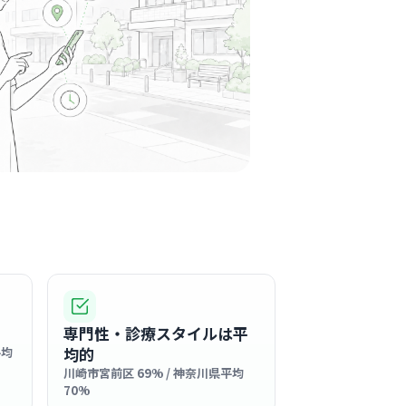
社団健栄会宮前平第2クリニック
平駅周辺
内科
主軸としており、患者様一人ひとりとじっくり
築ける穏やかな雰囲気の職場です。
る
この周辺の募集を確認 →
気になる
社団真美会宮崎台スキンクリニック
台駅周辺
専門性・診療スタイルは平
皮膚科
皮膚科
均的
平均
内は清潔感あふれる明るい空間で、患者様もス
川崎市宮前区 69% / 神奈川県平均
地よく過ごせる雰囲気です。
70%
る