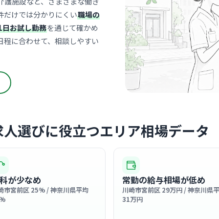
介護施設など、さまざまな働き
医療法人
件だけでは分かりにくい
職場の
1日お試し勤務
を通じて確かめ
宮前
最寄り
日程に合わせて、相談しやすい
診療科
腎臓
透析治療を
信頼関係を
… 詳しく見
求人選びに役立つエリア相場データ
クリニック
医療法人
宮崎
最寄り
科が少なめ
常勤の給与相場が低め
診療科
美容
崎市宮前区 25% / 神奈川県平均
川崎市宮前区 29万円 / 神奈川県
2%
31万円
クリニック
タッフも心
… 詳しく見