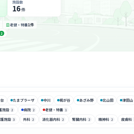
施設数
16
件
1件
老健・特養
2
崎台
たまプラーザ
中川
梶が谷
あざみ野
北山田
津田山
護施設
病院
老健・特養
2
2
1
介護施設
外科
消化器内科
腎臓内科
精神科
皮膚科
3
2
2
2
2