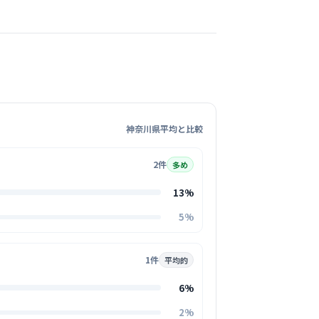
この周辺の募集を確認 →
気になる
クリニック
看護
明るく、家庭的に」をスローガンに掲げる、非
神奈川県平均と比較
ホームな職場です。
る
2件
多め
この周辺の募集を確認 →
13%
5%
気になる
内科循環器クリニック
1件
平均的
前健心会
6%
循環器内科
2%
に」をモットーとする院長先生のもと、患者さ