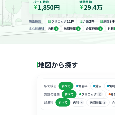
パート時給
常勤月給
1,850円
29.4万
11件
2件
2件
施設種別
クリニック
介護
病院
主な診療科
内科
訪問看護
介護施設
外科
4
3
3
地図から探す
駅で絞る:
すべて
宮前平
鷺沼
宮
施設の種類:
すべて
クリニック
介
11
診療科:
すべて
内科
訪問看護
4
3