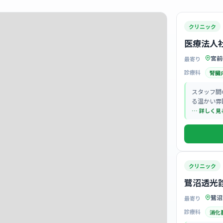
クリニック
医療法人
宮前
最寄り
診療科
腎臓
スタッフ間
る温かい雰
… 詳しく見
クリニック
鷺沼透光
鷺沼
最寄り
診療科
消化