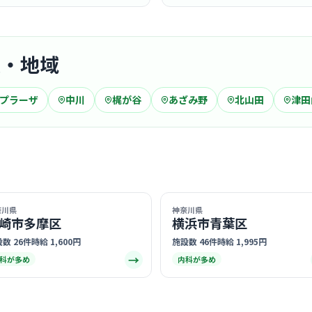
駅・地域
老健・特養
特別養護
プラーザ
中川
梶が谷
あざみ野
北山田
津田
社会福祉法人三
宮前
最寄り
診療科
介護
1ユニット
寄り添った
… 詳しく見
奈川県
神奈川県
崎市多摩区
横浜市青葉区
数 26件
時給 1,600円
施設数 46件
時給 1,995円
→
科が多め
内科が多め
クリニック
村上循環