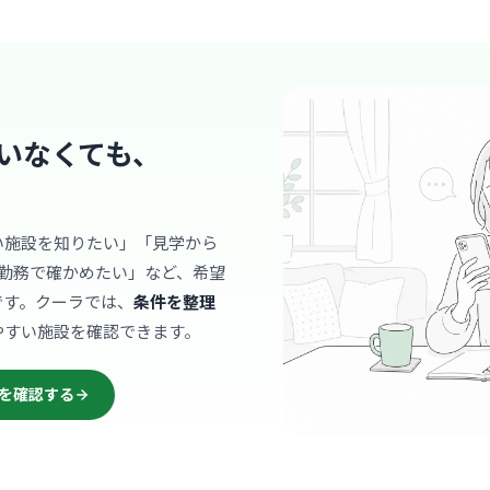
宮崎
最寄り
診療科
内科
経験豊富な
者様からも
… 詳しく見
いなくても、
い施設を知りたい」「見学から
クリニック
勤務で確かめたい」など、希望
清水台は
です。クーラでは、
条件を整理
やすい施設を確認できます。
たま
最寄り
診療科
内科
を確認する
2021年
明るい雰囲
… 詳しく見