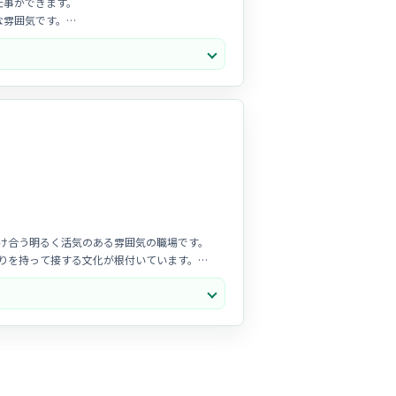
仕事ができます。
な雰囲気です。
身につく環境です。
け合う明るく活気のある雰囲気の職場です。
りを持って接する文化が根付いています。
職の方も安心して馴染める温かさがあります。