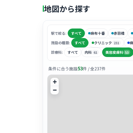
地図から探す
駅で絞る:
すべて
麻布十番
赤羽橋
施設の種類:
すべて
クリニック
231
診療科:
すべて
内科
美容皮膚科
61
53
53
条件に合う施設
件 / 全
237
件
+
−