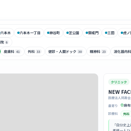
六本木
六本木一丁目
神谷町
芝公園
御成門
三田
虎ノ
病院
6
皮膚科
外科
健診・人間ドック
精神科
消化器内
41
33
30
23
クリニック
NEW FAC
医療法人邦寿会
麻布
最寄り
診療科
外科
「自分史上
者様一人ひ