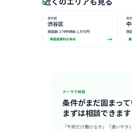
近くのエリアも見る
東京都
東
渋谷区
中
施設数 179件
時給 1,975円
施設
→
美容皮膚科が多め
美
クーラで相談
条件がまだ固まって
まずは相談できます
「午前だけ働けるか」「通いやす