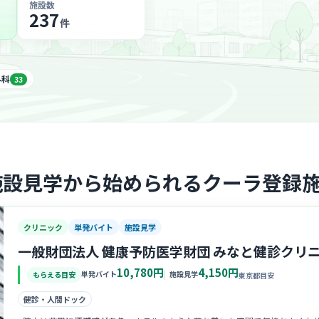
施設数
237
件
外科
33
施設見学から始められるクーラ登録
クリニック
単発バイト
施設見学
一般財団法人 健康予防医学財団 みなと健診クリ
10,780円
4,150円
単発バイト
施設見学
もらえる目安
東京都目安
健診・人間ドック