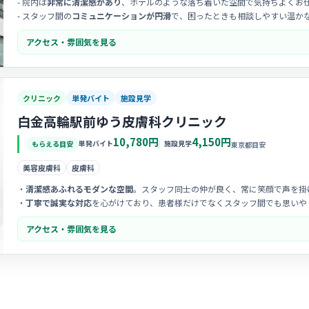
- 院内は
非常に清潔感があり
、ホテルのような落ち着いた空間で気持ちよくお
- スタッフ間の
コミュニケーションが円滑
で、困ったときも相談しやすい温か
- 受診者様一人ひとりに対する丁寧な対応を大切にしており、
高い接遇意識
が
アクセス・雰囲気を見る
クリニック
単発バイト
施設見学
白金高輪駅前ゆう皮膚科クリニック
10,780円
4,150円
単発バイト
施設見学
もらえる目安
東京都目安
美容皮膚科
皮膚科
・
清潔感あふれるモダンな空間
。スタッフ同士の仲が良く、常に笑顔で声を掛
・
丁寧で誠実な対応
を心がけており、患者様だけでなくスタッフ間でも思いや
・
協力し合う体制
が整っているため、分からないことも質問しやすく、中途入
アクセス・雰囲気を見る