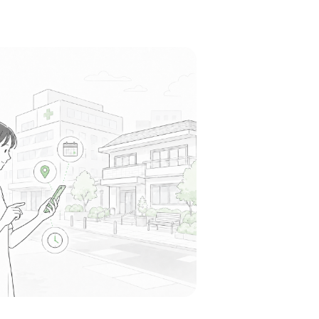
十番駅周辺
皮膚科
した洗練された清潔感のある内装で、患者様も
心地よく過ごせる上質な空間です。
る
この周辺の募集を確認 →
気になる
e Clinic
base
木一丁目駅周辺
皮膚科
ートする」というコンセプト通り、院内は美術
洗練された空間が広がっており、毎日優雅な気
に取り組めます。
る