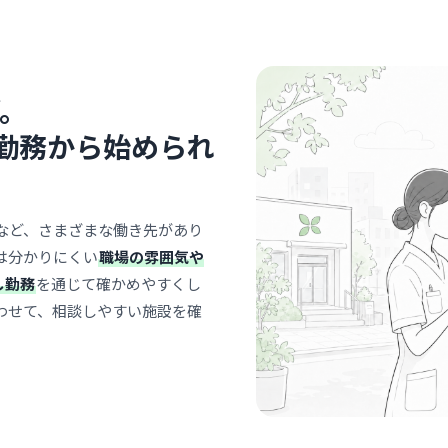
麻布
最寄り
診療科
美容
白を基調と
。
スタッフも
… 詳しく見
勤務から始められ
など、さまざまな働き先があり
クリニック
は分かりにくい
職場の雰囲気や
Art Loung
し勤務
を通じて確かめやすくし
一般社団法人Art
わせて、相談しやすい施設を確
六本
最寄り
診療科
美容
「人生をア
館のような
持ちで業務
… 詳しく見