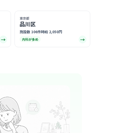
皮膚科
東京都
で一人ひとりの患者様とじっくり向き合うスタ
品川区
、丁寧で上質な接遇を大切にする穏やかな空気
る
施設数 106件
時給 2,050円
→
→
内科が多め
この周辺の募集を確認 →
気になる
キンクリニック
清会
十番駅周辺
皮膚科
でホテルのような高級感があり、患者様もスタ
よく過ごせる贅沢な空間です。
る
この周辺の募集を確認 →