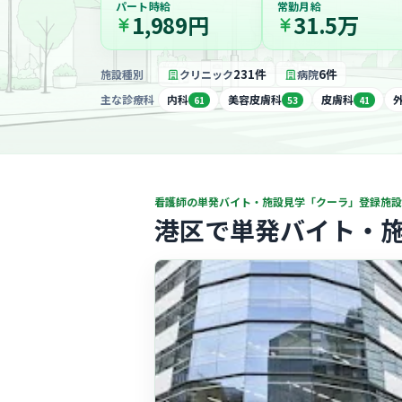
パート時給
常勤月給
1,989円
31.5万
231件
6件
施設種別
クリニック
病院
主な診療科
内科
美容皮膚科
皮膚科
61
53
41
看護師の単発バイト・施設見学「クーラ」登録施設
港区で単発バイト・