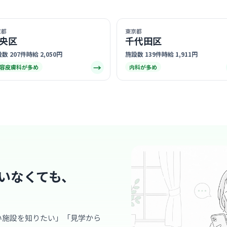
最寄り
診療科
美容
京都
東京都
完全予約制
央区
千代田区
イルなので
感です。
… 詳しく見
数 207件
時給 2,050円
施設数 139件
時給 1,911円
→
容皮膚科が多め
内科が多め
クリニック
元麻布ス
医療法人社団志
麻布
最寄り
診療科
美容
いなくても、
完全予約制
ッフも心地
… 詳しく見
い施設を知りたい」「見学から