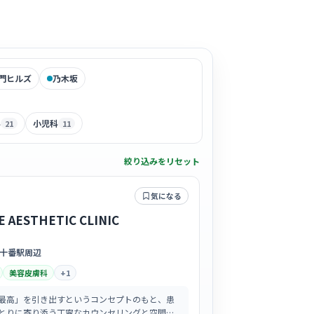
門ヒルズ
乃木坂
科
小児科
21
11
絞り込みをリセット
気になる
E AESTHETIC CLINIC
十番駅周辺
美容皮膚科
+
1
最高」を引き出すというコンセプトのもと、患
とりに寄り添う丁寧なカウンセリングと空間作