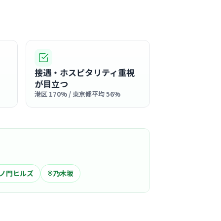
この周辺の募集を確認 →
気になる
フ科クリニック
なとあおば
接遇・ホスピタリティ重視
が目立つ
十番駅周辺
港区 170% / 東京都平均 56%
皮膚科
皮膚科
れる明るい院内で、看護師さんも前向きな気持
に取り組める空間です。
る
この周辺の募集を確認 →
ノ門ヒルズ
乃木坂
気になる
ティクリニックANNEX
十番駅周辺