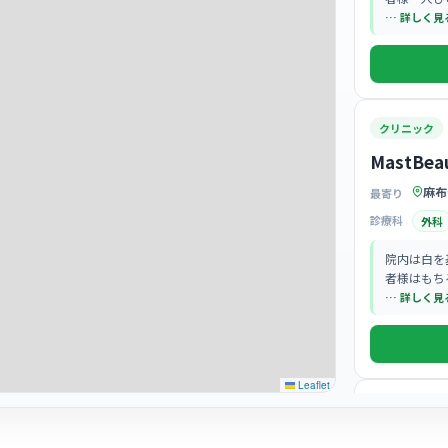
りを大切に
… 詳しく見
クリニック
MastB
麻布
最寄り
診療科
外科
院内は白を
者様はもち
落ち着いた
… 詳しく見
Leaflet
クリニック
MORE & 