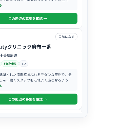
されています。
る
この周辺の募集を確認 →
気になる
eautyクリニック麻布十番
十番駅周辺
形成外科
+
2
基調とした清潔感あふれるモダンな空間で、患
ろん、働くスタッフも心地よく過ごせるような
ワンランク上の雰囲気です。
る
この周辺の募集を確認 →
気になる
MORE CLINIC