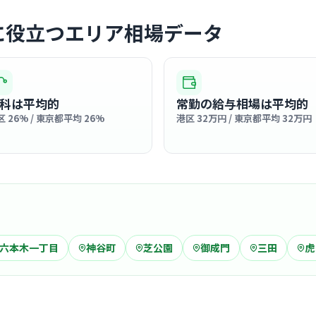
に役立つエリア相場データ
クリニック
あおば皮
科は平均的
常勤の給与相場は平均的
医療法人社団み
区 26% / 東京都平均 26%
港区 32万円 / 東京都平均 32万円
麻布
最寄り
診療科
美容
清潔感あふ
ちでお仕事
… 詳しく見
六本木一丁目
神谷町
芝公園
御成門
三田
虎
クリニック
麻布ビュー
麻布