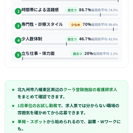
時間帯による混雑感
86.7%
福岡県平均 74.3%
目立つ
2
専門性・診療スタイル
70%
福岡県平均 86.6%
少なめ
3
少人数体制
46.7%
福岡県平均 42.5%
目立つ
4
立ち仕事・体力面
20%
福岡県平均 1.1%
目立つ
5
北九州市八幡東区周辺の
クーラ登録施設の看護師求人
をまとめて確認できます。
1日単位のお試し勤務
で、求人票では分からない職場の
雰囲気を確かめてから応募できます。
単発・スポット
から始められるので、副業・Wワークに
も。