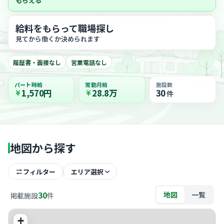
もらえる
給料をもらって職場探し
見てから働くか決められます
履歴書・面接なし
営業電話なし
パート時給
常勤月給
施設数
1,570円
28.8万
30
件
地図から探す
フィルター
エリア選択
30
地図
一覧
掲載施設
件
+