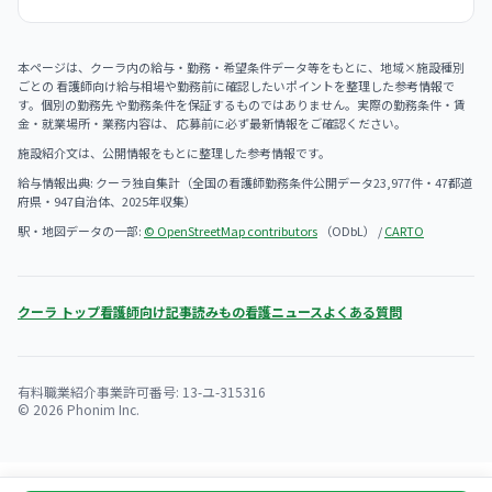
本ページは、クーラ内の給与・勤務・希望条件データ等をもとに、地域×施設種別
ごとの 看護師向け給与相場や勤務前に確認したいポイントを整理した参考情報で
す。個別の勤務先 や勤務条件を保証するものではありません。実際の勤務条件・賃
金・就業場所・業務内容は、 応募前に必ず最新情報をご確認ください。
施設紹介文は、公開情報をもとに整理した参考情報です。
給与情報出典: クーラ独自集計（全国の看護師勤務条件公開データ23,977件・47都道
府県・947自治体、2025年収集）
駅・地図データの一部:
© OpenStreetMap contributors
（ODbL） /
CARTO
クーラ トップ
看護師向け記事
読みもの
看護ニュース
よくある質問
有料職業紹介事業許可番号: 13-ユ-315316
© 2026 Phonim Inc.