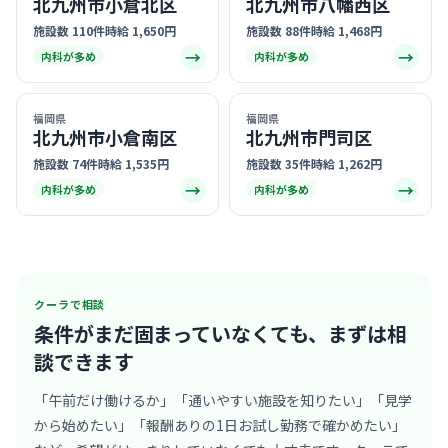
北九州市小倉北区
北九州市八幡西区
施設数 110件
時給 1,650円
施設数 88件
時給 1,468円
→
→
内科が多め
内科が多め
福岡県
福岡県
北九州市小倉南区
北九州市門司区
施設数 74件
時給 1,535円
施設数 35件
時給 1,262円
→
→
内科が多め
内科が多め
クーラで相談
条件がまだ固まっていなくても、
まずは相
談できます
「午前だけ働けるか」「通いやすい施設を知りたい」「見学
から始めたい」「報酬ありの1日お試し勤務で確かめたい」