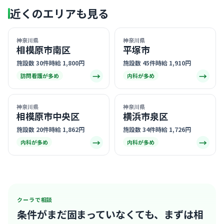
近くのエリアも見る
神奈川県
神奈川県
相模原市南区
平塚市
施設数 30件
時給 1,800円
施設数 45件
時給 1,910円
→
→
訪問看護が多め
内科が多め
神奈川県
神奈川県
相模原市中央区
横浜市泉区
施設数 20件
時給 1,862円
施設数 34件
時給 1,726円
→
→
内科が多め
内科が多め
クーラで相談
条件がまだ固まっていなくても、
まずは相