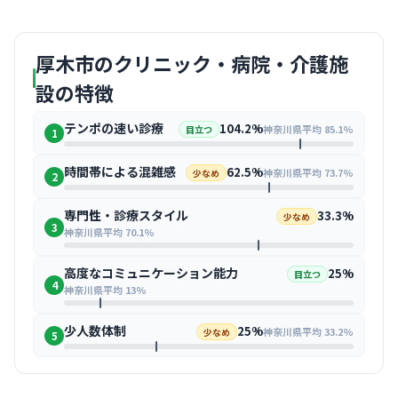
厚木市のクリニック・病院・介護施
設の特徴
テンポの速い診療
104.2%
神奈川県平均 85.1%
目立つ
1
時間帯による混雑感
62.5%
神奈川県平均 73.7%
少なめ
2
専門性・診療スタイル
33.3%
少なめ
3
神奈川県平均 70.1%
高度なコミュニケーション能力
25%
目立つ
4
神奈川県平均 13%
少人数体制
25%
神奈川県平均 33.2%
少なめ
5