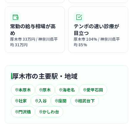
常勤の給与相場が高
テンポの速い診療が
め
目立つ
厚木市 33万円 / 神奈川県平
厚木市 104% / 神奈川県平
均 31万円
均 85%
厚木市の主要駅・地域
本厚木
厚木
海老名
愛甲石田
社家
入谷
座間
相武台下
門沢橋
かしわ台