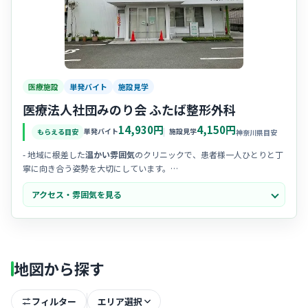
医療施設
単発バイト
施設見学
医療法人社団みのり会 ふたば整形外科
14,930円
4,150円
単発バイト
施設見学
もらえる目安
神奈川県目安
- 地域に根差した
温かい雰囲気
のクリニックで、患者様一人ひとりと丁
寧に向き合う姿勢を大切にしています。
- 20代からベテランまで幅広い層が活躍中で、困ったときは互いに助け
アクセス・雰囲気を見る
合うチームワークの良さが魅力です。
- 院長先生が気さくで優しく、スタッフの声に耳を傾けてくれるため、
職場の人間関係も非常に円滑ですよ。
地図から探す
フィルター
エリア選択