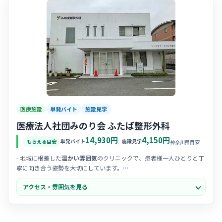
医療施設
単発バイト
施設見学
医療法人社団みのり会 ふたば整形外科
14,930円
4,150円
単発バイト
施設見学
もらえる目安
神奈川県目安
- 地域に根差した
温かい雰囲気
のクリニックで、患者様一人ひとりと丁
寧に向き合う姿勢を大切にしています。
- 20代からベテランまで幅広い層が活躍中で、困ったときは互いに助け
アクセス・雰囲気を見る
合うチームワークの良さが魅力です。
- 院長先生が気さくで優しく、スタッフの声に耳を傾けてくれるため、
職場の人間関係も非常に円滑ですよ。