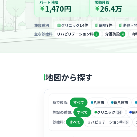
パート時給
常勤月給
1,470円
26.4万
14件
7件
施設種別
クリニック
病院
老健・
主な診療科
リハビリテーション科
介護施設
内
5
4
地図から探す
駅で絞る:
すべて
八日市
新八日市
施設の種類:
すべて
クリニック
病
14
診療科:
すべて
リハビリテーション科
5