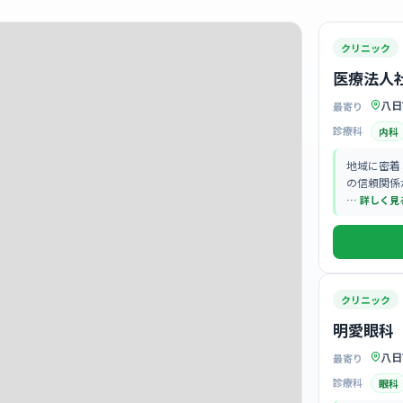
クリニック
医療法人
八日
最寄り
診療科
内科
地域に密着
の信頼関係
… 詳しく見
クリニック
明愛眼科
八日
最寄り
診療科
眼科