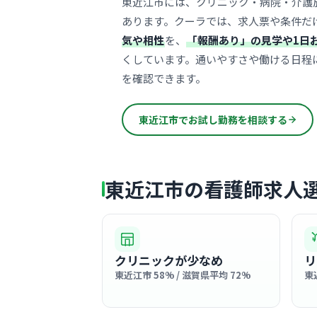
東近江市には、クリニック・病院・介護
あります。クーラでは、求人票や条件だ
気や相性
を、
「報酬あり」の見学や1日
くしています。通いやすさや働ける日程
を確認できます。
東近江市でお試し勤務を相談する
東近江市の看護師求人
クリニックが少なめ
リ
東近江市 58% / 滋賀県平均 72%
東