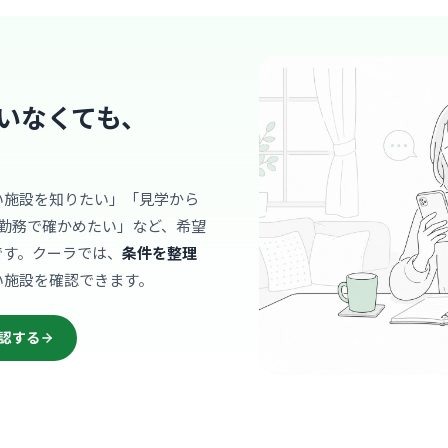
新八
最寄り
診療科
小児
院内は明る
いなくても、
スして過ご
います。
… 詳しく見
い施設を知りたい」「見学から
勤務で確かめたい」など、希望
老健・特養
です。クーラでは、
条件を整理
特別養護
い施設を確認できます。
社会福祉法人慈
河辺
最寄り
認する
診療科
介護
「尊厳とま
とりの生活
… 詳しく見