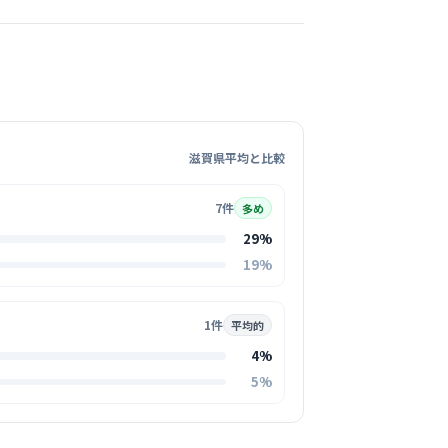
この周辺の募集を確認 →
気になる
 笠原レディースクリニック
坊宮前駅周辺
滋賀県平均と比較
人科
7件
多め
うな清潔感と高級感がある施設で、患者様はも
ッフも気持ちよく過ごせる綺麗な職場です。
29%
る
19%
この周辺の募集を確認 →
1件
平均的
4%
気になる
5%
笠原レディースクリニック
坊宮前駅周辺