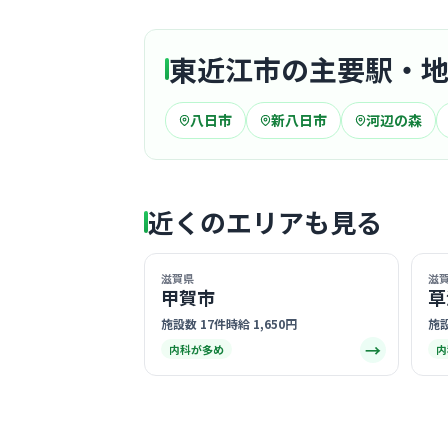
東近江市の主要駅・
八日市
新八日市
河辺の森
近くのエリアも見る
滋賀県
滋
甲賀市
草
施設数 17件
時給 1,650円
施設
→
内科が多め
内