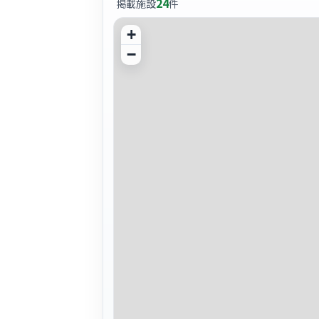
24
掲載施設
件
+
−