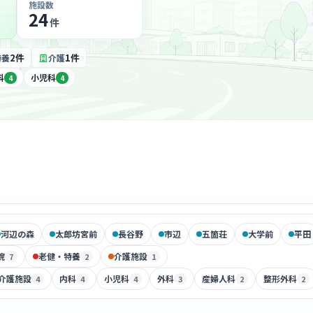
施設数
24
件
2件
1件
特養
介護
科
小児科
4
4
河辺の森
太郎坊宮前
長谷野
市辺
五箇荘
大学前
平田
院
老健・特養
介護施設
7
2
1
介護施設
内科
小児科
外科
産婦人科
整形外科
4
4
4
3
2
2