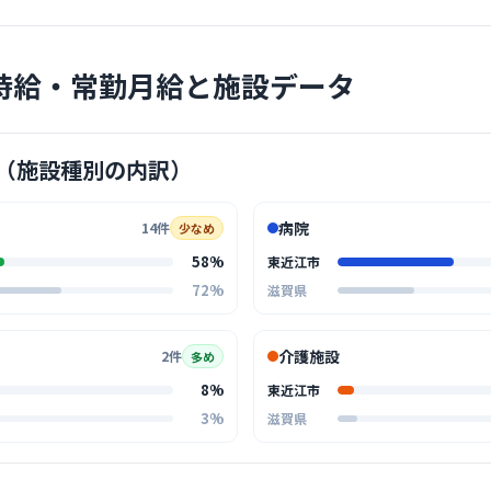
時給・常勤月給と施設データ
クリニック
医療法人
（施設種別の内訳）
太郎
最寄り
診療科
産婦
病院
14件
少なめ
ホテルのよ
ちろんスタ
58%
東近江市
… 詳しく見
72%
滋賀県
介護施設
2件
多め
8%
東近江市
クリニック
3%
滋賀県
医療法人
太郎
最寄り