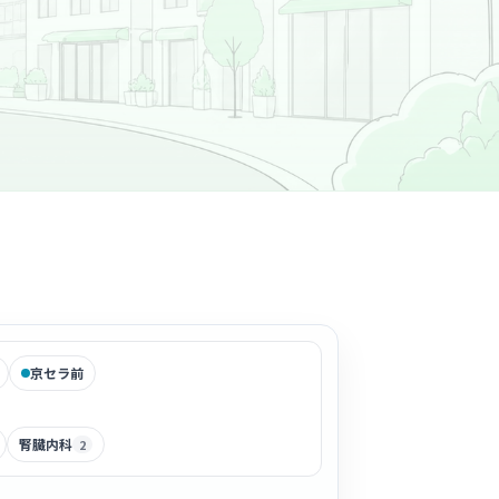
京セラ前
腎臓内科
2