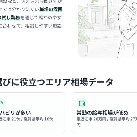
施設など、さまざまな働き先が
青葉メディ
けでは分かりにくい
職場の雰囲
医療法人社団幸
お試し勤務
を通じて確かめやす
新八
最寄り
に合わせて、相談しやすい施設
診療科
介護
スタッフ間
やる温かい
… 詳しく見
選びに役立つエリア相場データ
クリニック
青葉メデ
医療法人社団幸
ハビリが多い
常勤の給与相場が低め
新八
最寄り
近江市 21% / 滋賀県平均 10%
東近江市 26万円 / 滋賀県平均 27
診療科
腎臓
円
アットホー