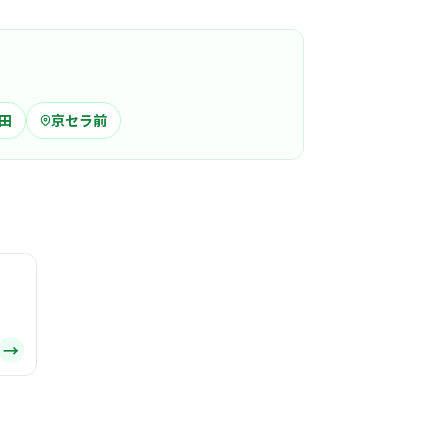
と協力し合っています。
る
この周辺の募集を確認 →
田
京セラ前
気になる
信会
日市駅周辺
しが良く、職種を越えてスタッフ全員が協力し
雰囲気がある病院です。
る
この周辺の募集を確認 →
→
気になる
どもクリニック