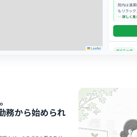
院内は清潔
もリラック
… 詳しく見
Leaflet
クリニック
えがわ整
八日
最寄り
診療科
外科
地域に根ざ
りとじっく
。
ックです。
… 詳しく見
勤務から始められ
病院