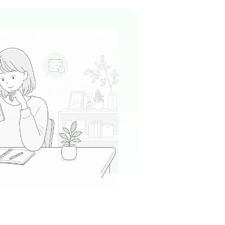
日市駅周辺
科
健診・人間ドック
く清潔感があり、お子さんやご家族がリラック
せるような温かみのある雰囲気が大切にされて
る
この周辺の募集を確認 →
気になる
老人ホーム カルナハウス
照会
の森駅周辺
施設
ごころ」を理念に掲げており、利用者様一人ひ
リズムを大切にする温かな雰囲気が魅力です。
る