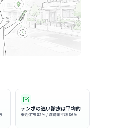
カル ウェル青葉)
信会(青葉病院
日市駅周辺
施設
のコミュニケーションが活発で、お互いを思い
雰囲気の中で気持ちよく働くことができます。
る
この周辺の募集を確認 →
気になる
ィカル
信会
テンポの速い診療は平均的
日市駅周辺
万
東近江市 88% / 滋賀県平均 86%
内科
ムな雰囲気が自慢の職場で、スタッフ同士が和