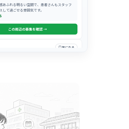
感あふれる明るい空間で、患者さんもスタッフ
スして過ごせる雰囲気です。
る
この周辺の募集を確認 →
気になる
形外科
市駅周辺
整形外科
+
1
した「かかりつけ医」として、患者様一人ひと
り向き合う温かみのある雰囲気が特徴のクリニ
る
この周辺の募集を確認 →
気になる