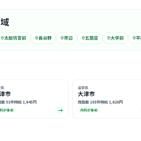
気あいあい
… 詳しく見
地域
太郎坊宮前
長谷野
市辺
五箇荘
大学前
平
病院
青葉病院
医療法人社団幸
新八
最寄り
職場の風通
合う温かい
賀県
滋賀県
津市
大津市
… 詳しく見
数 53件
時給 1,645円
施設数 103件
時給 1,620円
→
科が多め
内科が多め
クリニック
おくのこ