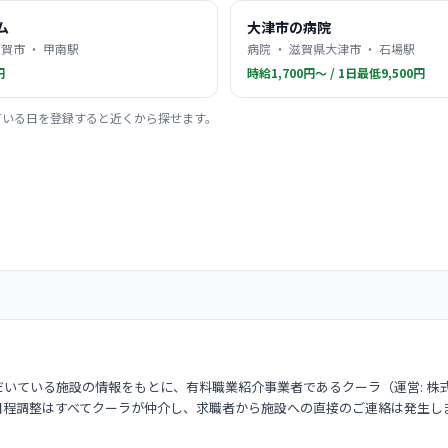
ム
大津市の病院
賀市 ・ 甲南駅
病院 ・ 滋賀県大津市 ・ 石場駅
円
時給1,700円〜 / 1日最低9,500円
ている日を登録すると近くから探せます。
いている施設の情報をもとに、有料職業紹介事業者であるクーラ（運営: 株
日程調整はすべてクーラが仲介し、求職者から施設への直接のご連絡は発生し