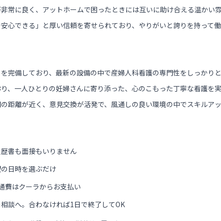
が非常に良く、アットホームで困ったときには互いに助け合える温かい
で安心できる」と厚い信頼を寄せられており、やりがいと誇りを持って働
）を完備しており、最新の設備の中で産婦人科看護の専門性をしっかり
おり、一人ひとりの妊婦さんに寄り添った、心のこもった丁寧な看護を
間の距離が近く、意見交換が活発で、風通しの良い環境の中でスキルア
履歴書も面接もいりません
望の日時を選ぶだけ
通費はクーラからお支払い
相談へ。合わなければ1日で終了してOK