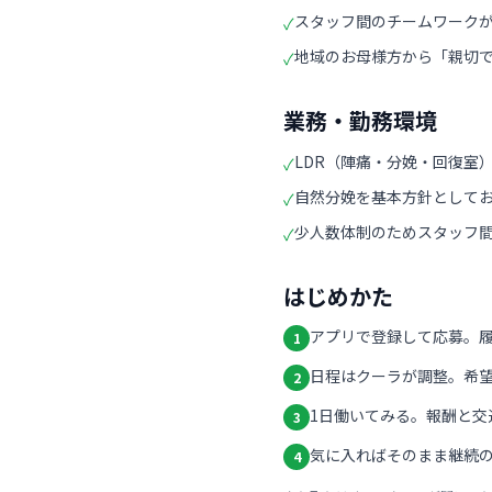
スタッフ間のチームワーク
✓
地域のお母様方から「親切
✓
業務・勤務環境
LDR（陣痛・分娩・回復室
✓
自然分娩を基本方針として
✓
少人数体制のためスタッフ
✓
はじめかた
アプリで登録して応募。
1
日程はクーラが調整。希
2
1日働いてみる。報酬と交
3
気に入ればそのまま継続の
4