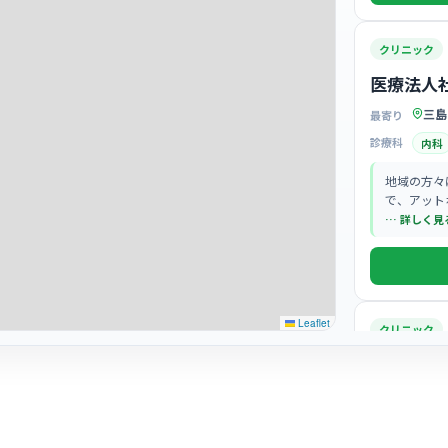
クリニック
医療法人
三島
最寄り
診療科
内科
地域の方々
で、アット
す。
… 詳しく見
Leaflet
クリニック
一般社団
ンター
三島
最寄り
診療科
健診