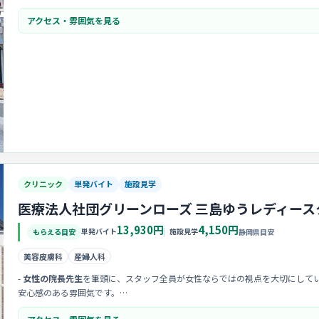
・新しい意見や提案を歓迎する
風通しの良い社風
なので、あなたの経験やアイ
アクセス・雰囲気を見る
クリニック
単発バイト
施設見学
医療法人社団グリーンローズ 三島ゆうレディース
13,930円
4,150円
単発バイト
施設見学
もらえる目安
静岡県目安
美容皮膚科
産婦人科
-
女性の院長先生
を筆頭に、スタッフ全員が女性ならではの視点を大切にして
安心感のある雰囲気です。
- 院内は「Beauty Studio」を併設していることもあり、
清潔感に溢れたおしゃ