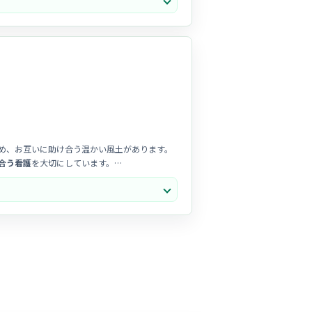
クが良く、急な予定やブランクがある方へのフォ
め、お互いに助け合う温かい風土があります。
合う看護
を大切にしています。
さんナースも安心して長く続けられる職場で