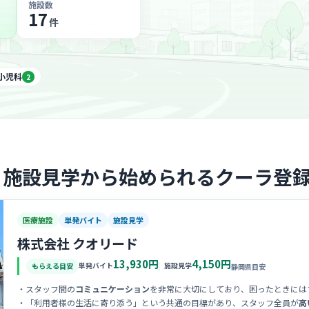
施設数
17
件
小児科
2
・施設見学から始められるクーラ登
医療施設
単発バイト
施設見学
株式会社 クオリード
13,930円
4,150円
単発バイト
施設見学
もらえる目安
静岡県目安
・スタッフ間の
コミュニケーション
を非常に大切にしており、困ったときには
・「利用者様の生活に寄り添う」という共通の目標があり、スタッフ全員が
高