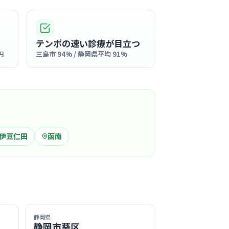
気になる
たに内科クリニック
駅周辺
テンポの速い診療が目立つ
循環器内科
円
三島市 94% / 静岡県平均 91%
感のある院内は、スタッフも患者さんもリラッ
ごせる穏やかな空気に包まれています。
る
この周辺の募集を確認 →
伊豆仁田
函南
気になる
社団静岡健生会三島共立病院
駅周辺
看護
平等の医療」を掲げ、患者さんの立場に立った
静岡県
る看護を何より大切にしています。
静岡市葵区