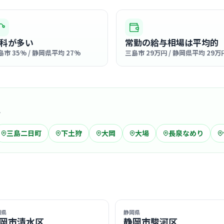
クリニック
三島たる
三島
最寄り
科が多い
常勤の給与相場は平均的
診療科
内科
島市 35% / 静岡県平均 27%
三島市 29万円 / 静岡県平均 29万
明るく清潔
クスして過
… 詳しく見
域
三島二日町
下土狩
大岡
大場
長泉なめり
病院
医療法人
三島
最寄り
診療科
訪問
「無差別・
岡県
静岡県
温かみのあ
岡市清水区
静岡市駿河区