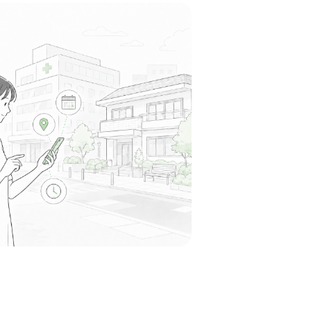
支える拠点として、穏やかで誠実なスタッフが
ムワークを大切にする雰囲気があります。
る
この周辺の募集を確認 →
気になる
病院
仁会
駅周辺
いとした雰囲気で、多職種とのチーム医療を大
かな職場環境です。
る
この周辺の募集を確認 →