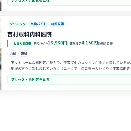
アクセス・雰囲気を見る
持って働ける環境です。
-
有休消化率がほぼ100%
という実績が示す通り、スタッフ同士のチームワー
ロー体制も整っています。
クリニック
単発バイト
施設見学
吉村眼科内科医院
13,930円
4,150円
単発バイト
施設見学
もらえる目安
静岡県目安
内科
眼科
・
アットホームな雰囲気
が魅力で、子育て中のスタッフが多く在籍しているた
・地域の方々に親しまれているクリニックで、患者様一人ひとりと
丁寧に向き
・スタッフ同士のチームワークが良く、
家庭や育児への理解
があるため、ママ
アクセス・雰囲気を見る
す。