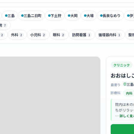
三島
三島二日町
下土狩
大岡
大場
長泉なめり
伊
院
7
外科
小児科
眼科
訪問看護
循環器内科
整
2
2
2
2
1
1
クリニック
おおはし
三島
最寄り
診療科
内科
院内は木の
ちがリラッ
す。
… 詳しく見