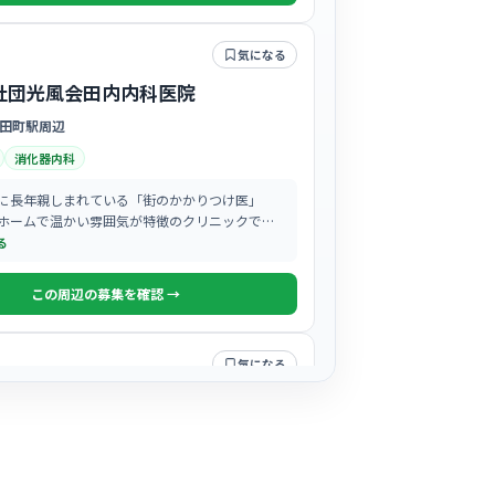
気になる
社団光風会田内内科医院
田町駅周辺
消化器内科
に長年親しまれている「街のかかりつけ医」
ホームで温かい雰囲気が特徴のクリニックで
る
この周辺の募集を確認 →
気になる
法人三島市医師会三島メディカルセ
駅周辺
・人間ドック