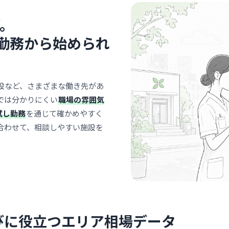
。
地域医療を
多く、チー
勤務から始められ
… 詳しく見
設など、さまざまな働き先があ
病院
では分かりにくい
職場の雰囲気
三島中央
試し勤務
を通じて確かめやすく
社会医療法人志
合わせて、相談しやすい施設を
三島
最寄り
和気あいあ
切にする温
… 詳しく見
びに役立つエリア相場データ