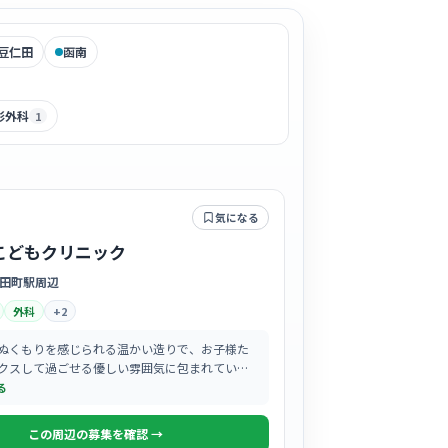
豆仁田
函南
形外科
1
気になる
こどもクリニック
田町駅周辺
外科
+
2
ぬくもりを感じられる温かい造りで、お子様た
クスして過ごせる優しい雰囲気に包まれていま
る
この周辺の募集を確認 →