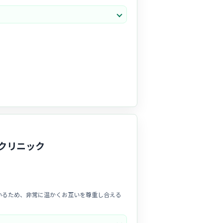
デアを活かしながらのびのびと活躍できます。
クリニック
いるため、非常に温かくお互いを尊重し合える
れで綺麗な空間
が保たれており、美意識を高く