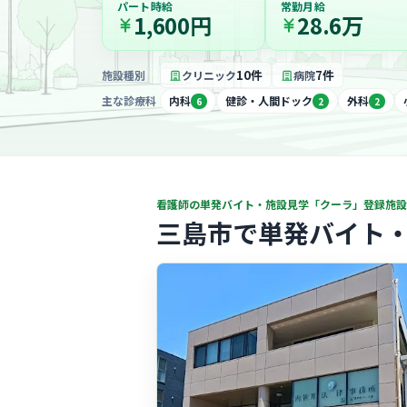
パート時給
常勤月給
1,600円
28.6万
10件
7件
施設種別
クリニック
病院
主な診療科
内科
健診・人間ドック
外科
6
2
2
看護師の単発バイト・施設見学「クーラ」登録施設
三島市で単発バイト