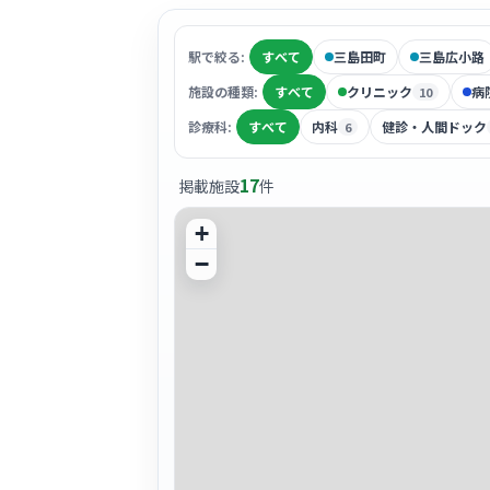
駅で絞る:
すべて
三島田町
三島広小路
施設の種類:
すべて
クリニック
病
10
診療科:
すべて
内科
健診・人間ドック
6
17
掲載施設
件
+
−