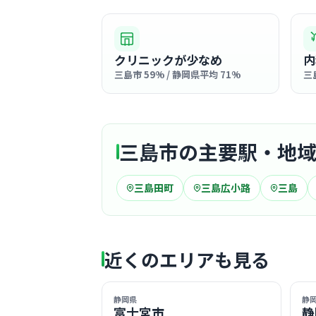
クリニックが少なめ
内
三島市 59% / 静岡県平均 71%
三
三島市の主要駅・地
三島田町
三島広小路
三島
近くのエリアも見る
静岡県
静
富士宮市
静