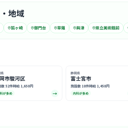
駅・地域
クリニック
狐ヶ崎
御門台
草薙
興津
県立美術館前
草ヶ谷医
桜橋
最寄り
昭和25年
アルしてお
仕事ができ
… 詳しく見
岡県
静岡県
岡市駿河区
富士宮市
数 52件
時給 1,650円
施設数 18件
時給 1,458円
→
科が多め
内科が多め
クリニック
静岡清水
おたに内
清水
最寄り