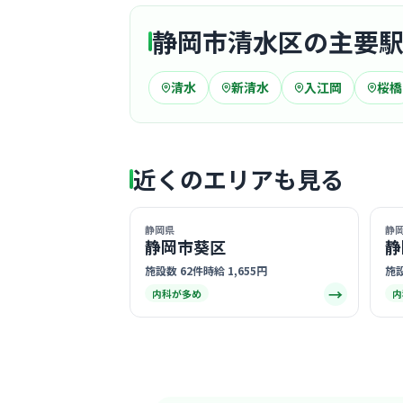
静岡市清水区の主要
清水
新清水
入江岡
桜橋
近くのエリアも見る
静岡県
静
静岡市葵区
静
施設数 62件
時給 1,655円
施設
→
内科が多め
内