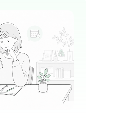
消化器内科
6月にオープンしたばかりの新しいクリニックなの
ホテルのようにピカピカ！清潔感あふれるモダ
、毎日気持ちよくお仕事ができます。
る
この周辺の募集を確認 →
気になる
科クリニック
水駅周辺
科
に20年以上愛されている信頼の厚いクリニック
お子様からご高齢の方まで幅広い層が訪れる、
やかな雰囲気が特徴です。
る
この周辺の募集を確認 →