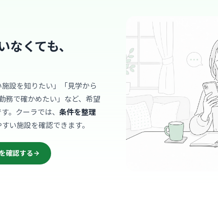
診療科
内科
2023年
で、院内は
いなくても、
ンな空間で
… 詳しく見
い施設を知りたい」「見学から
勤務で確かめたい」など、希望
クリニック
です。クーラでは、
条件を整理
堀口皮膚
やすい施設を確認できます。
新清
最寄り
診療科
皮膚
を確認する
地域の方々
で、小さな
温かくて和
… 詳しく見