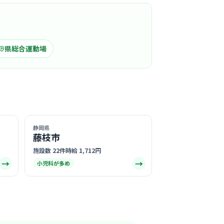
この周辺の募集を確認 →
気になる
県総合運動場
院
駅周辺
から続く歴史あるクリニックを2021年にリニュー
り、清潔感あふれる綺麗な院内で気持ちよくお
ます。
る
静岡県
藤枝市
この周辺の募集を確認 →
施設数 22件
時給 1,712円
→
→
小児科が多め
気になる
桜ヶ丘おなかと胃・大腸カメラのう
科クリニック
駅周辺