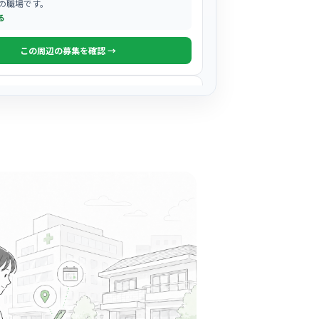
の職場です。
る
この周辺の募集を確認 →
気になる
ら病院
域医療機能推進機構
駅周辺
ビリテーション科
に新築移転したばかりのピカピカで清潔感溢れる環
一転して新しい気持ちでスタートできます。
る
この周辺の募集を確認 →
気になる