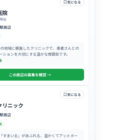
気になる
医院
明会
駅周辺
開院の地域に根差したクリニックで、患者さんとの
ーションを大切にする温かな雰囲気です。
る
この周辺の募集を確認 →
気になる
クリニック
駅周辺
科
「すまいる」があふれる、温かくてアットホー