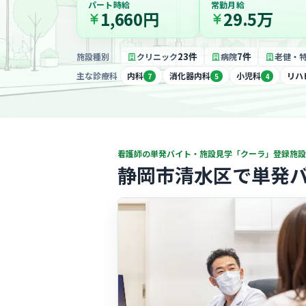
パート時給
常勤月給
1,660円
29.5万
23件
7件
施設種別
クリニック
病院
老健・
主な診療科
内科
消化器内科
小児科
リハ
7
5
4
看護師の単発バイト・施設見学「クーラ」登録施設
静岡市清水区で単発