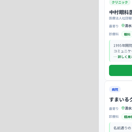
クリニック
中村眼科
医療法人社団駿
清水
最寄り
診療科
眼科
1995年
コミュニケ
… 詳しく見
病院
すまいる
清水
最寄り
診療科
精神
名前通りの