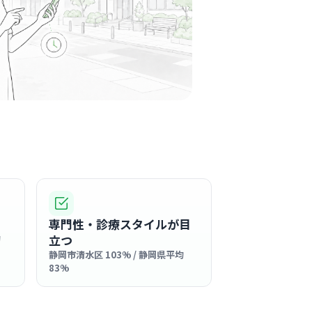
リニック
岡駅周辺
腎臓内科
したアットホームな雰囲気で、患者さん一人ひ
添う姿勢を大切にしているクリニックです。
る
この周辺の募集を確認 →
気になる
専門性・診療スタイルが目
岡駅周辺
立つ
均
小児科
静岡市清水区 103% / 静岡県平均
83%
した温かいクリニックで、患者さんとの距離が
かな雰囲気の中で働けます。
る