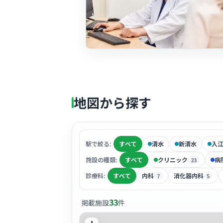
地図から探す
駅で絞る:
すべて
清水
新清水
入
施設の種類:
すべて
クリニック
病
23
診療科:
すべて
内科
消化器内科
7
5
33
掲載施設
件