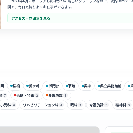
・
2023年6月にオープンしたばかり
の新しいクリニックなので、院内はホテル
間で、毎日気持ちよくお仕事ができます。
・「患者様に安心を届ける」ことを大切にしており、スタッフ同士も
お互いを
アクセス・雰囲気を見る
さんも馴染みやすいアットホームな職場です。
・院長先生がとても親切で丁寧な診察を行っており、
地域の方々からの信頼も
療を提供しようという前向きな活気があります。
江岡
桜橋
狐ヶ崎
御門台
草薙
興津
県立美術館前
院
老健・特養
介護施設
7
2
1
小児科
リハビリテーション科
眼科
介護施設
精神科
4
4
3
3
3