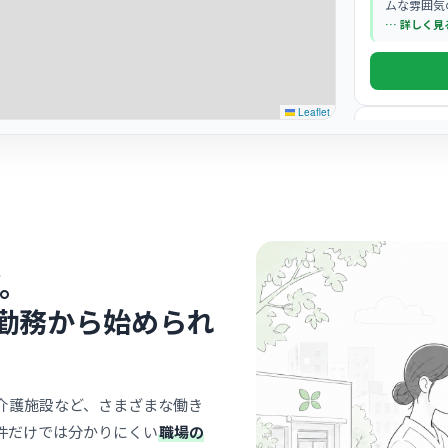
ムな雰囲気
… 詳しく見
Leaflet
病院
清水さく
独立行政法人地
清水
最寄り
診療科
リハ
。
2024年
境で、心機
勤務から始められ
… 詳しく見
介護施設など、さまざまな働き
件だけでは分かりにくい
職場の
クリニック