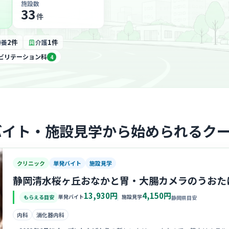
施設数
33
件
2件
1件
特養
介護
ビリテーション科
4
バイト・施設見学から始められるク
クリニック
単発バイト
施設見学
静岡清水桜ヶ丘おなかと胃・大腸カメラのうおた
13,930円
4,150円
単発バイト
施設見学
もらえる目安
静岡県目安
内科
消化器内科