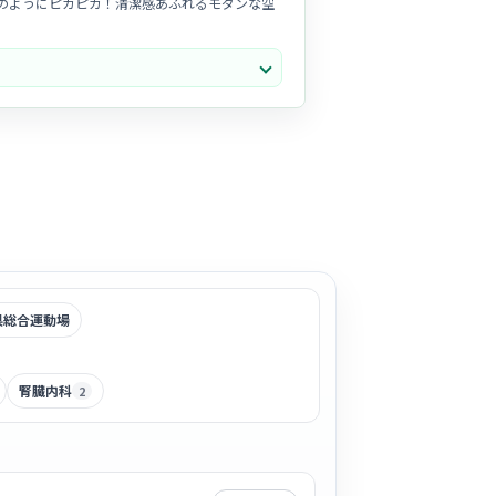
のようにピカピカ！清潔感あふれるモダンな空
助け合い尊重する穏やかな空気感
が魅力。新人
厚い
のが特徴。チーム一丸となって質の高い医
県総合運動場
腎臓内科
2