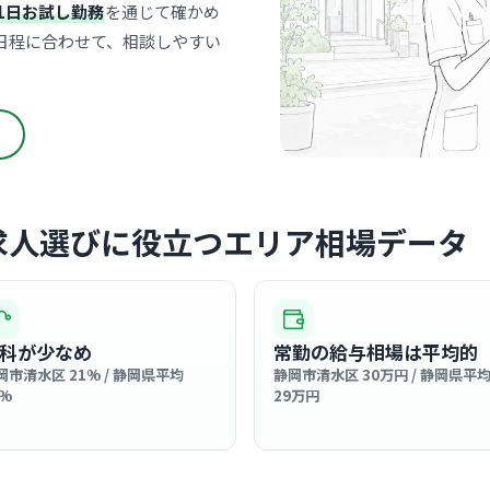
1日お試し勤務
を通じて確かめ
眞内科ク
日程に合わせて、相談しやすい
入江
最寄り
診療科
内科
地域に根ざ
とりに寄り
… 詳しく見
求人選びに役立つエリア相場データ
クリニック
松井医院
科が少なめ
常勤の給与相場は平均的
入江
最寄り
岡市清水区 21% / 静岡県平均
静岡市清水区 30万円 / 静岡県平
診療科
内科
7%
29万円
地域に根ざ
近く、和や
… 詳しく見