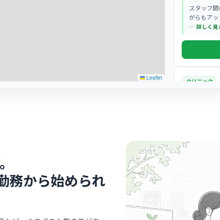
スタッフ間
がらもアッ
… 詳しく見
Leaflet
クリニック
心葉消化
牧駅
最寄り
診療科
外科
クリニック
みのある丁
。
… 詳しく見
勤務から始められ
病院