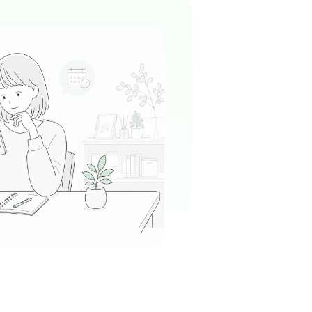
外科
+
2
のクリニックとして、患者さん一人ひとりに寄
かく丁寧なコミュニケーションを大切にしてい
る
この周辺の募集を確認 →
気になる
病院
駅周辺
科
のチームワークが非常に良く、職場の雰囲気は
かです。お試し勤務の方も温かく迎え入れる文
すぐに馴染めるようなアットホームな安心感が
る
この周辺の募集を確認 →