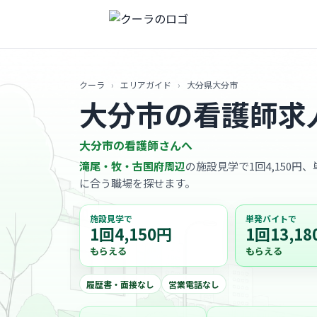
クーラ
›
エリアガイド
›
大分県大分市
大分市の看護師求
大分市の看護師さんへ
滝尾・牧・古国府周辺
の施設見学で1回4,150円
に合う職場を探せます。
施設見学で
単発バイトで
1回4,150円
1回13,18
もらえる
もらえる
履歴書・面接なし
営業電話なし