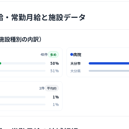
給・常勤月給と施設データ
クリニック
東九州泌
診療科
泌尿
施設種別の内訳）
泌尿器科の
して堅苦し
病院
45件
多め
掛け合うよ
… 詳しく見
境です。
58%
大分市
51%
大分県
1件
平均的
クリニック
1%
竜の子在
1%
古国
最寄り
診療科
訪問
スタッフ同