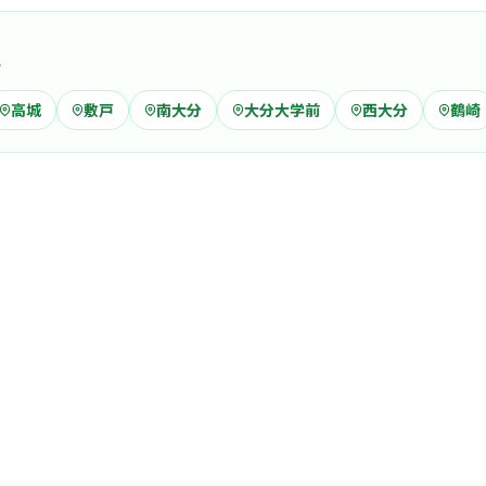
域
病院
高城
敷戸
南大分
大分大学前
西大分
鶴崎
帆秋病院
古国
最寄り
診療科
精神
病院全体に
士はもちろ
く相談しや
… 詳しく見
クリニック
福光医院
牧駅
最寄り