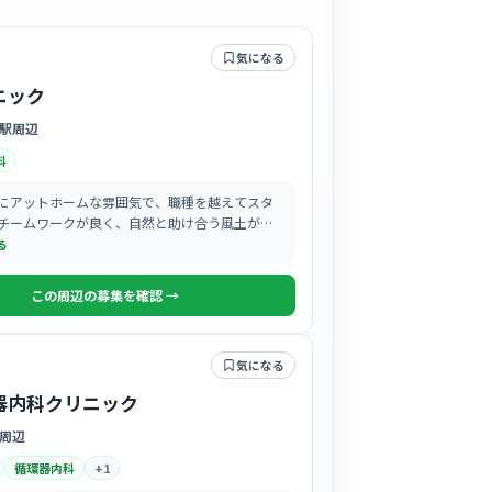
気になる
ニック
駅周辺
科
にアットホームな雰囲気で、職種を越えてスタ
チームワークが良く、自然と助け合う風土がし
いています。
る
この周辺の募集を確認 →
気になる
器内科クリニック
周辺
循環器内科
+
1