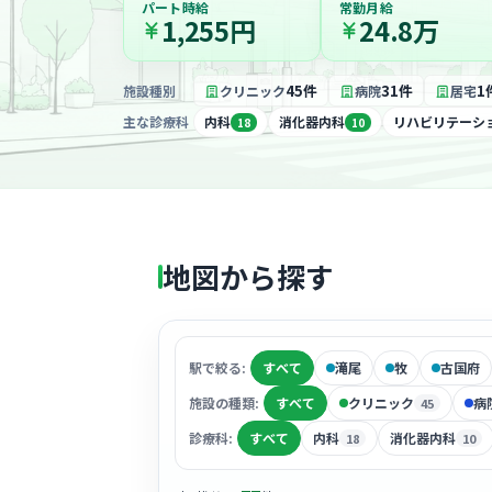
パート時給
常勤月給
1,255円
24.8万
45件
31件
1
施設種別
クリニック
病院
居宅
主な診療科
内科
消化器内科
リハビリテーシ
18
10
地図から探す
駅で絞る:
すべて
滝尾
牧
古国府
施設の種類:
すべて
クリニック
病
45
診療科:
すべて
内科
消化器内科
18
10