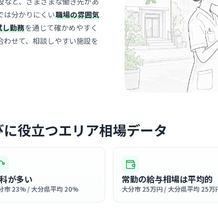
設など、さまざまな働き先があ
だいかく
では分かりにくい
職場の雰囲気
医療法人秀明会
試し勤務
を通じて確かめやすく
牧駅
最寄り
合わせて、相談しやすい施設を
アットホー
すぐに馴染
… 詳しく見
びに役立つエリア相場データ
クリニック
医療法人
牧駅
最寄り
診療科
内科
科が多い
常勤の給与相場は平均的
分市 23% / 大分県平均 20%
大分市 25万円 / 大分県平均 25万
「やさしい
く親しまれ
… 詳しく見