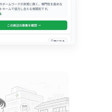
のチームワークが非常に良く、専門性を高めな
トホームで協力し合える雰囲気です。
る
この周辺の募集を確認 →
気になる
器外科
周辺
消化器内科
名の通り、患者様の「心」を大切にする、温か
寧な対応が評判の職場です。
る
この周辺の募集を確認 →
気になる