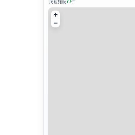
77
掲載施設
件
+
−