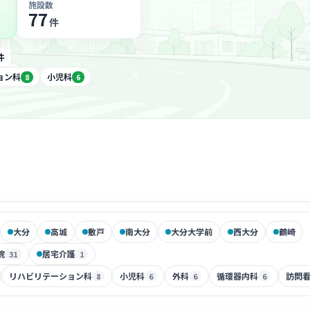
施設数
77
件
件
ョン科
小児科
8
6
大分
高城
敷戸
南大分
大分大学前
西大分
鶴崎
院
居宅介護
31
1
リハビリテーション科
小児科
外科
循環器内科
訪問
8
6
6
6