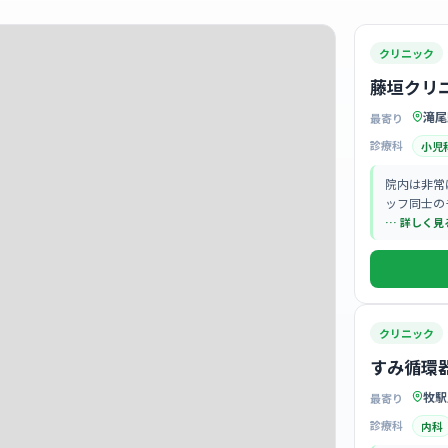
クリニック
藤垣クリ
滝尾
最寄り
診療科
小児
院内は非常
ッフ同士の
っかり根付
… 詳しく見
クリニック
すみ循環
牧駅
最寄り
診療科
内科