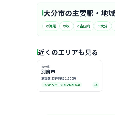
大分市の主要駅・地
滝尾
牧
古国府
大分
近くのエリアも見る
大分県
別府市
施設数 23件
時給 1,500円
→
リハビリテーション科が多め