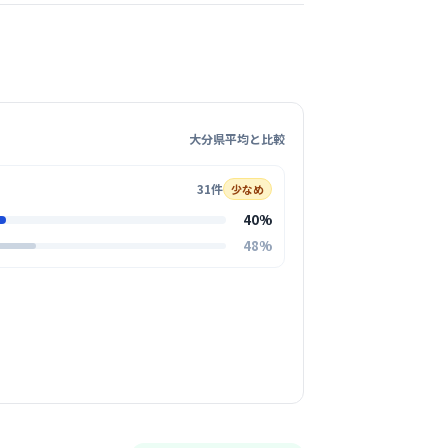
気になる
尿器科
器科
腎臓内科
大分県平均と比較
スペシャリストが集まるクリニックですが、決
い雰囲気ではなく、スタッフ同士が笑顔で声を
31件
少なめ
うな、非常に温かく明るい活気に満ちた職場環
る
40%
この周辺の募集を確認 →
48%
気になる
宅クリニック
府駅周辺
看護
士の距離が近くアットホームな雰囲気で、職種