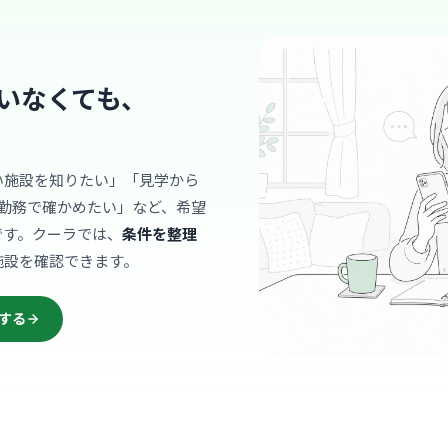
診療科
内科
地域密着型
り添った温
いなくても、
ます。
… 詳しく見
い施設を知りたい」「見学から
勤務で確かめたい」など、希望
病院
です。クーラでは、
条件を整理
大分下郡
施設を確認できます。
医療法人同仁会
大分
最寄り
する
診療科
精神
スタッフ間
いつも穏や
化があり、
… 詳しく見
あります。