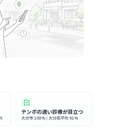
病院
周辺
ムで温かい雰囲気が自慢で、新しく入った方も
める包容力のある職場です。
る
この周辺の募集を確認 →
気になる
仁友会森内科医院
周辺
消化器内科
テンポの速い診療が目立つ
円
大分市 108% / 大分県平均 91%
医療」を理念に掲げており、地域の方々から長
ている温かな雰囲気のクリニックです。
る