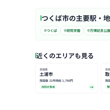
つくば市の主要駅・
つくば
研究学園
万博記念公
近くのエリアも見る
茨城県
茨
土浦市
取
施設数 21件
時給 1,700円
施設
→
内科が多め
腎