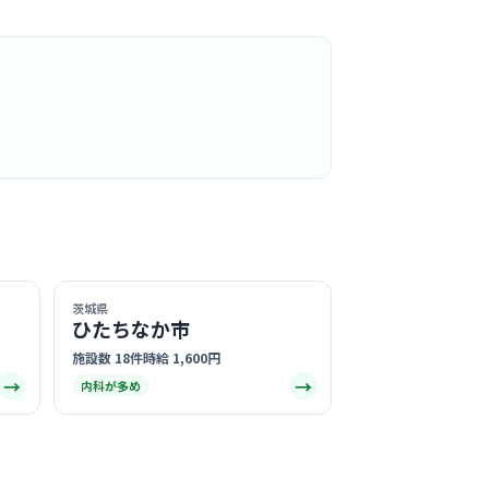
気になる
社団興明会つくば腎クリニック
ば駅周辺
内科
50代まで幅広い層のスタッフが在籍しており、和
とした明るい雰囲気の職場です。
る
この周辺の募集を確認 →
茨城県
ひたちなか市
気になる
施設数 18件
時給 1,600円
→
→
内科が多め
整形&ラボ
学園駅周辺
整形外科