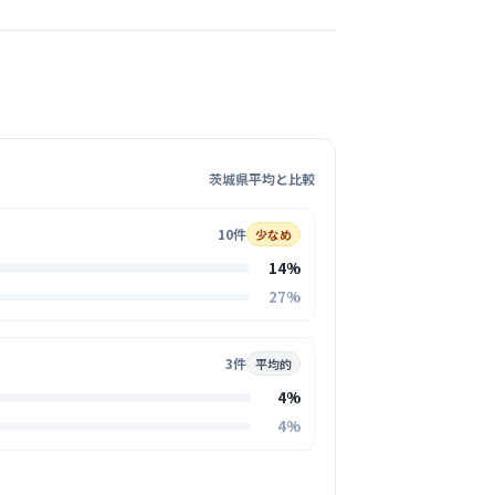
クリニック
岳会
学園駅周辺
内科
内は清潔感があり、明るく落ち着いた雰囲気で
がリラックスして治療を受けられるよう、細や
行き届いています。
茨城県平均と比較
る
この周辺の募集を確認 →
10件
少なめ
14%
27%
気になる
外科内科クリニック
3件
平均的
学園駅周辺
4%
外科
+
2
4%
ムで温かい雰囲気があり、スタッフ同士が互い
協力体制が整っています。
る