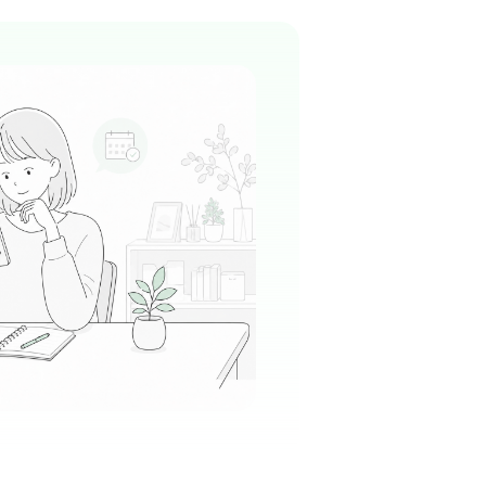
のCTやMRIを完備した、非常に清潔感あふれる
です。最新設備に囲まれながら、スポーツ医学
整形外科看護を学べる前向きな雰囲気がありま
る
この周辺の募集を確認 →
気になる
ィカルセンター病院
波メディカルセンター
ば駅周辺
病院として非常に活気にあふれており、スタッ
極的に声を掛け合い、互いをサポートし合う温
ワークの文化が現場にしっかりと根付いていま
る
この周辺の募集を確認 →
気になる