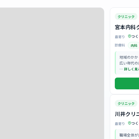
クリニック
宮本内科
つく
最寄り
診療科
内科
地域のかか
広い年代の
す。
… 詳しく見
クリニック
川井クリ
つく
最寄り
職場全体が