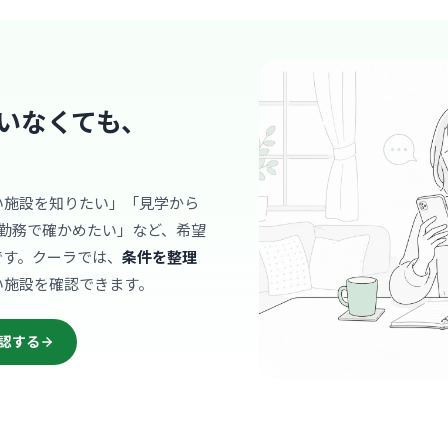
院内は最新
明るい空間
や専門的な
… 詳しく見
す。
いなくても、
病院
筑波メデ
い施設を知りたい」「見学から
公益財団法人筑
勤務で確かめたい」など、希望
つく
最寄り
です。クーラでは、
条件を整理
地域の基幹
い施設を確認できます。
フ同士が積
かいチーム
… 詳しく見
す。
認する
クリニック