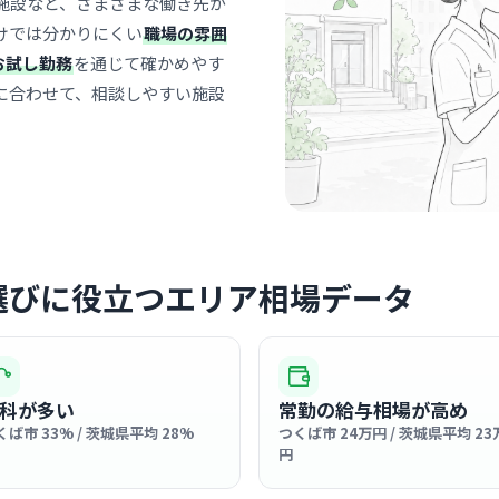
施設など、さまざまな働き先が
研究
最寄り
けでは分かりにくい
職場の雰囲
診療科
内科
お試し勤務
を通じて確かめやす
院内は非常
に合わせて、相談しやすい施設
ような明る
なく働くス
… 詳しく見
います。
クリニック
国立大学
選びに役立つエリア相場データ
西医学統
つく
最寄り
西洋医学と
科が多い
常勤の給与相場が高め
的刺激に満
… 詳しく見
くば市 33% / 茨城県平均 28%
つくば市 24万円 / 茨城県平均 23
円