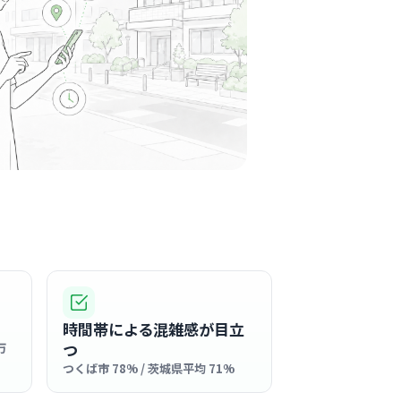
学園駅周辺
に清潔感があり、ホテルのラウンジを思わせる
く洗練された内装が整っており、患者様だけで
タッフにとっても居心地の良い空間が保たれて
る
この周辺の募集を確認 →
気になる
法人筑波技術大学保健科学部附属東
合医療センター
ば駅周辺
東洋医学が融合した国内でも稀少な施設で、知
ちた穏やかな雰囲気です。
時間帯による混雑感が目立
る
つ
万
つくば市 78% / 茨城県平均 71%
この周辺の募集を確認 →