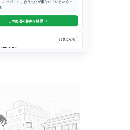
いにサポートし合う文化が根付いているため、
に不安を感じている方も馴染みやすい環境で
る
この周辺の募集を確認 →
気になる
附属病院
ば駅周辺
院として最先端の医療を担っており、専門性の
フが協力し合って働く、非常に活気あふれる職
る
この周辺の募集を確認 →
気になる
クリニック