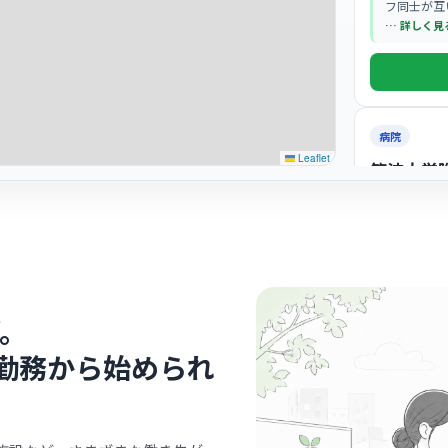
フ同士が互
新しい環境
… 詳しく見
す。
病院
Leaflet
筑波大学
つく
最寄り
特定機能病
高いスタッ
場です。
… 詳しく見
。
勤務から始められ
クリニック
グレース