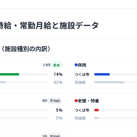
研究学園
医療法人社団新
研究
最寄り
時給・常勤月給と施設データ
診療科
腎臓
クリニック
す。患者様
（施設種別の内訳）
かな配慮が
… 詳しく見
病院
54件
多め
74%
つくば市
62%
茨城県
クリニック
岡野整形
老健・特養
4件
平均的
研究
最寄り
5%
つくば市
診療科
内科
5%
茨城県
アットホー
に助け合う
… 詳しく見
2件
平均的