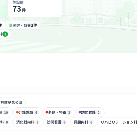
施設数
73
件
件
3件
老健・特養
科
8
万博記念公園
院
介護施設
老健・特養
訪問看護
10
4
3
2
外科
消化器内科
訪問看護
腎臓内科
リハビリテーション
9
8
6
6