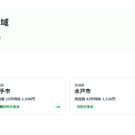
クリニック
地域
医療法人
つく
最寄り
園
診療科
腎臓
20代から
気あいあい
… 詳しく見
城県
茨城県
手市
水戸市
クリニック
数 15件
時給 1,640円
施設数 62件
時給 1,326円
→
臓内科が多め
内科が多め
すずらん
研究
最寄り
診療科
外科