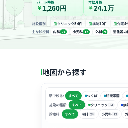
パート時給
常勤月給
1,260円
24.1万
54件
10件
4
施設種別
クリニック
病院
介護
主な診療科
内科
小児科
外科
消化器内
24
12
9
地図から探す
駅で絞る:
すべて
つくば
研究学園
施設の種類:
すべて
クリニック
病
54
診療科:
すべて
内科
小児科
24
12