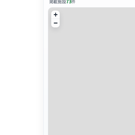
73
掲載施設
件
+
−