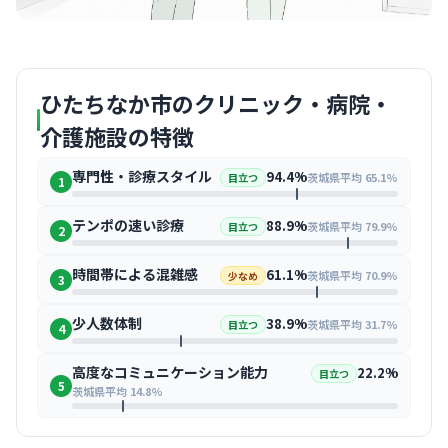
ひたちなか市のクリニック・病院・
介護施設の特徴
専門性・診療スタイル
94.4%
茨城県平均 65.1%
目立つ
1
テンポの速い診療
88.9%
茨城県平均 79.9%
目立つ
2
時間帯による混雑感
61.1%
茨城県平均 70.9%
少なめ
3
少人数体制
38.9%
茨城県平均 31.7%
目立つ
4
高度なコミュニケーション能力
22.2%
目立つ
5
茨城県平均 14.8%