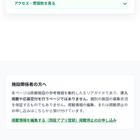
アクセス・雰囲気を見る
穏やかな時間
が流れています。
・スタッフ同士の距離が近く、困ったときにはすぐに相談し合える
チ
ームワークの良さ
が高く評価されています。
施設関係者の方へ
本ページは医療施設の参考情報を集約したエリアガイドであり、
求人
掲載や応募受付を行うページではありません
。個別の施設の募集状況
を保証するものでもありません。掲載情報の編集、または掲載停止の
お申し込みはこちらから受け付けています。
掲載情報を編集する（施設アプリ登録）
掲載停止のお申し込み