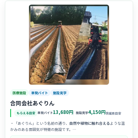
医療施設
単発バイト
施設見学
合同会社あぐりん
13,680円
4,150円
単発バイト
施設見学
もらえる目安
茨城県目安
・「あぐりん」という名前の通り、
自然や植物に触れ合える
ような温
かみのある雰囲気が特徴の施設です。
・利用者様お一人おひとりとゆっくりお話しできる、
アットホームで