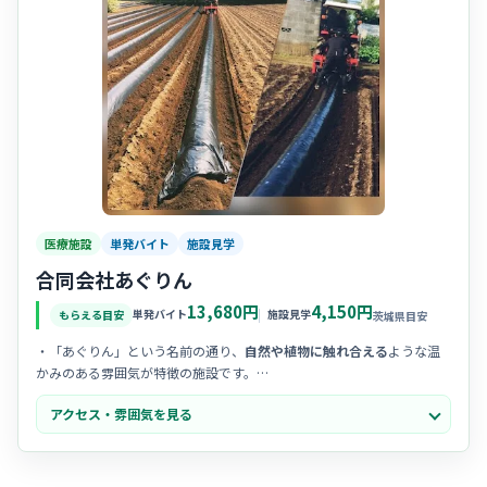
医療施設
単発バイト
施設見学
合同会社あぐりん
13,680円
4,150円
単発バイト
施設見学
もらえる目安
茨城県目安
・「あぐりん」という名前の通り、
自然や植物に触れ合える
ような温
かみのある雰囲気が特徴の施設です。
・利用者様お一人おひとりとゆっくりお話しできる、
アットホームで
アクセス・雰囲気を見る
穏やかな時間
が流れています。
・スタッフ同士の距離が近く、困ったときにはすぐに相談し合える
チ
ームワークの良さ
が高く評価されています。