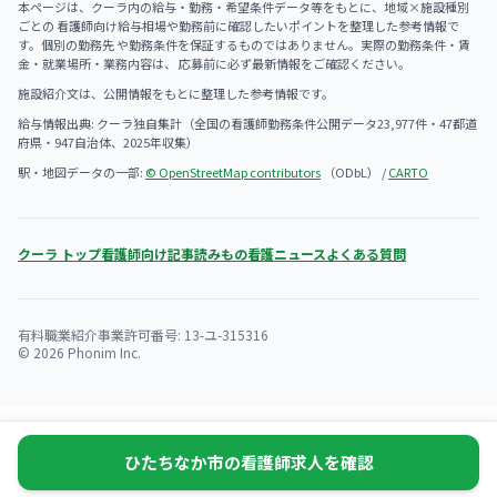
本ページは、クーラ内の給与・勤務・希望条件データ等をもとに、地域×施設種別
ごとの 看護師向け給与相場や勤務前に確認したいポイントを整理した参考情報で
す。個別の勤務先 や勤務条件を保証するものではありません。実際の勤務条件・賃
金・就業場所・業務内容は、 応募前に必ず最新情報をご確認ください。
施設紹介文は、公開情報をもとに整理した参考情報です。
給与情報出典: クーラ独自集計（全国の看護師勤務条件公開データ23,977件・47都道
府県・947自治体、2025年収集）
駅・地図データの一部:
© OpenStreetMap contributors
（ODbL） /
CARTO
クーラ トップ
看護師向け記事
読みもの
看護ニュース
よくある質問
有料職業紹介事業許可番号: 13-ユ-315316
© 2026 Phonim Inc.
ひたちなか市の看護師求人を確認