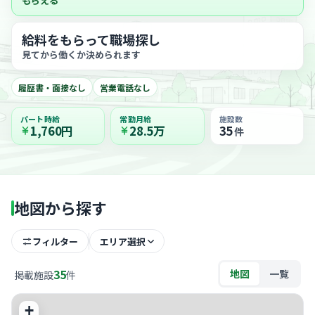
もらえる
給料をもらって職場探し
見てから働くか決められます
履歴書・面接なし
営業電話なし
パート時給
常勤月給
施設数
1,760円
28.5万
35
件
地図から探す
フィルター
エリア選択
35
地図
一覧
掲載施設
件
+