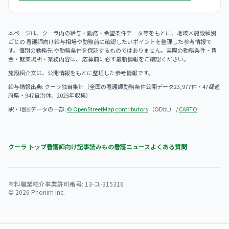
本ページは、クーラ内の給与・勤務・希望条件データ等をもとに、地域×施設種別
ごとの 看護師向け給与相場や勤務前に確認したいポイントを整理した参考情報で
す。個別の勤務先 や勤務条件を保証するものではありません。実際の勤務条件・賃
金・就業場所・業務内容は、 応募前に必ず最新情報をご確認ください。
施設紹介文は、公開情報をもとに整理した参考情報です。
給与情報出典: クーラ独自集計（全国の看護師勤務条件公開データ23,977件・47都道
府県・947自治体、2025年収集）
駅・地図データの一部:
© OpenStreetMap contributors
（ODbL） /
CARTO
クーラ トップ
看護師向け記事
読みもの
看護ニュース
よくある質問
有料職業紹介事業許可番号: 13-ユ-315316
© 2026 Phonim Inc.