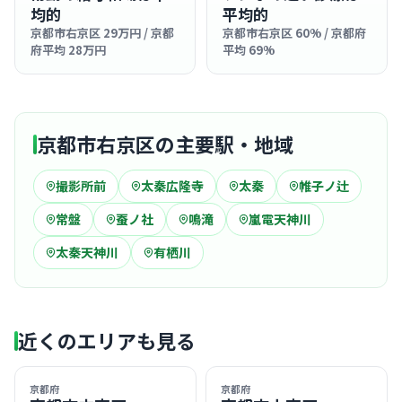
均的
平均的
京都市右京区 29万円 / 京都
京都市右京区 60% / 京都府
府平均 28万円
平均 69%
京都市右京区の主要駅・地域
撮影所前
太秦広隆寺
太秦
帷子ノ辻
常盤
蚕ノ社
鳴滝
嵐電天神川
太秦天神川
有栖川
近くのエリアも見る
京都府
京都府